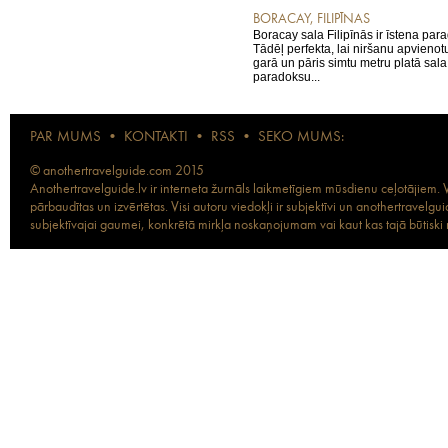
BORACAY, FILIPĪNAS
Boracay sala Filipīnās ir īstena par
Tādēļ perfekta, lai niršanu apvienotu
garā un pāris simtu metru platā sal
paradoksu...
PAR MUMS
•
KONTAKTI
•
RSS
•
SEKO MUMS:
© anothertravelguide.com 2015
Anothertravelguide.lv ir interneta žurnāls laikmetīgiem mūsdienu ceļotājiem. Vi
pārbaudītas un izvērtētas. Visi autoru viedokļi ir subjektīvi un anothertravel
subjektīvajai gaumei, konkrētā mirkļa noskaņojumam vai kaut kas tajā būtiski ma