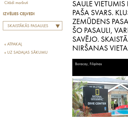
SAULE VIETUMIS 
Citādi maršruti
PAŠA SVARS. KLUS
IZVĒLIES CEĻVEDI
ZEMŪDENS PASAU
SKAISTĀKĀS PASAULES
ŠO PASAULI, VARI
AUKSTO UN SILTO JŪRU
SAVĒJO. SKAIST
NIRŠANAS VIETAS. IESAKA
« ATPAKAĻ
IMANTS JANSONS
NIRŠANAS VIETA
« UZ SADAĻAS SĀKUMU
Boracay, Filipīnas