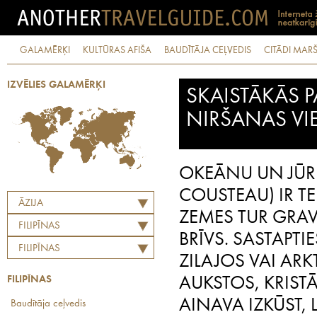
GALAMĒRĶI
KULTŪRAS AFIŠA
BAUDĪTĀJA CEĻVEDIS
CITĀDI MARŠ
IZVĒLIES GALAMĒRĶI
SKAISTĀKĀS P
NIRŠANAS VI
OKEĀNU UN JŪRU
COUSTEAU) IR TE
ĀZIJA
ZEMES TUR GRAVI
FILIPĪNAS
BRĪVS. SASTAPTI
FILIPĪNAS
ZILAJOS VAI AR
FILIPĪNAS
AUKSTOS, KRIST
AINAVA IZKŪST, 
Baudītāja ceļvedis