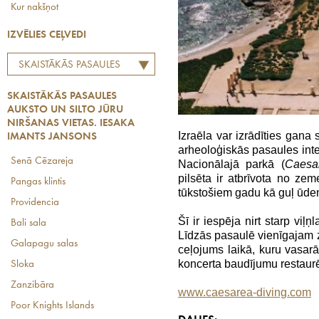
Kur nakšņot
IZVĒLIES CEĻVEDI
SKAISTĀKĀS PASAULES
AUKSTO UN SILTO JŪRU
SKAISTĀKĀS PASAULES
NIRŠANAS VIETAS. IESAKA
AUKSTO UN SILTO JŪRU
IMANTS JANSONS
NIRŠANAS VIETAS. IESAKA
Izraēla var izrādīties gan
IMANTS JANSONS
arheoloģiskās pasaules int
Senā Cēzareja
Nacionālajā parkā (
Caesa
pilsēta ir atbrīvota no ze
Pangas klintis
tūkstošiem gadu kā guļ ūden
Providencia
Šī ir iespēja nirt starp viļ
Bali sala
Līdzās pasaulē vienīgajam z
Galapagu salas
ceļojums laikā, kuru vasarā
koncerta baudījumu restaurē
Sloka
Zanzibāra
www.caesarea-diving.com
Poor Knights Islands