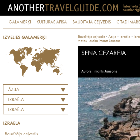
GALAMĒRĶI
KULTŪRAS AFIŠA
BAUDĪTĀJA CEĻVEDIS
CITĀDI MARŠ
·
·
·
Baudītāja ceļvedis
Āzija
Izraēla
Izra
IZVĒLIES GALAMĒRĶI
vietas. Iesaka Imants Jansons
SENĀ CĒZAREJA
Autors: Imants Jansons
ĀZIJA
IZRAĒLA
IZRAĒLA
IZRAĒLA
Baudītāja ceļvedis