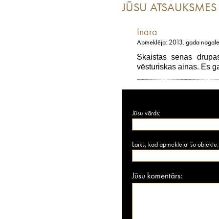
JŪSU ATSAUKSMES
Ināra
Apmeklēja: 2013. gada nogal
Skaistas senas drupas.
vēsturiskas ainas. Es g
Jūsu vārds:
Laiks, kad apmeklējāt šo objektu:
Jūsu komentārs: