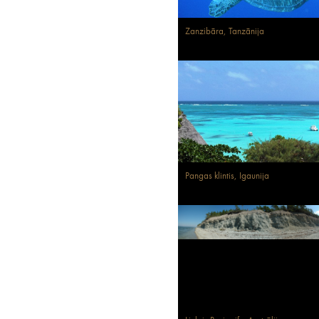
Zanzibāra, Tanzānija
Pangas klintis, Igaunija