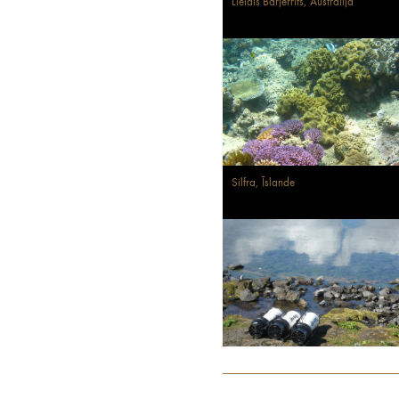
Lielais Barjerrifs, Austrālija
Silfra, Īslande