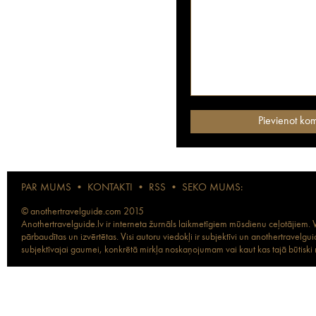
PAR MUMS
•
KONTAKTI
•
RSS
•
SEKO MUMS:
© anothertravelguide.com 2015
Anothertravelguide.lv ir interneta žurnāls laikmetīgiem mūsdienu ceļotājiem. Vi
pārbaudītas un izvērtētas. Visi autoru viedokļi ir subjektīvi un anothertravel
subjektīvajai gaumei, konkrētā mirkļa noskaņojumam vai kaut kas tajā būtiski ma