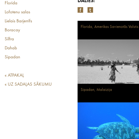
DALIES:
Florida
Lofotenu salas
Lielais Barjerrifs
Florida, Amerikas Savienotās Valstis
Boracay
Silfra
Dahab
Sipadan
« ATPAKAĻ
« UZ SADAĻAS SĀKUMU
Sipadan, Malaizija