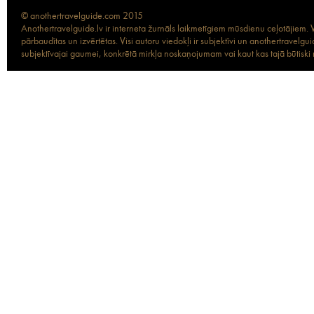
© anothertravelguide.com 2015
Anothertravelguide.lv ir interneta žurnāls laikmetīgiem mūsdienu ceļotājiem. Vi
pārbaudītas un izvērtētas. Visi autoru viedokļi ir subjektīvi un anothertravel
subjektīvajai gaumei, konkrētā mirkļa noskaņojumam vai kaut kas tajā būtiski ma