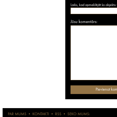
Laiks, kad apmeklējāt šo objektu:
Jūsu komentārs:
PAR MUMS
•
KONTAKTI
•
RSS
•
SEKO MUMS: