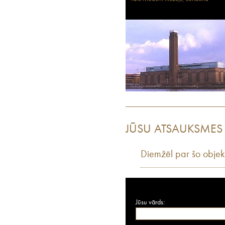
JŪSU ATSAUKSMES
Diemžēl par šo objek
Jūsu vārds: