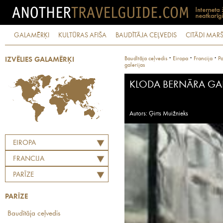
GALAMĒRĶI
KULTŪRAS AFIŠA
BAUDĪTĀJA CEĻVEDIS
CITĀDI MARŠ
·
·
·
Baudītāja ceļvedis
Eiropa
Francija
Pa
IZVĒLIES GALAMĒRĶI
galerijas
KLODA BERNĀRA GAL
Autors: Ģirts Muižnieks
EIROPA
FRANCIJA
PARĪZE
PARĪZE
Baudītāja ceļvedis