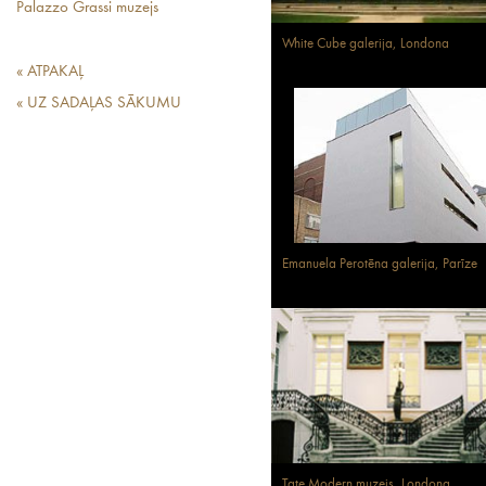
Palazzo Grassi muzejs
White Cube galerija, Londona
« ATPAKAĻ
« UZ SADAĻAS SĀKUMU
Emanuela Perotēna galerija, Parīze
Tate Modern muzejs, Londona