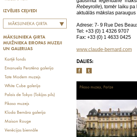
gadsimta leģendārie māksl
Rebeyrolle
), tomēr laiku p
IZVĒLIES CEĻVEDI
aktuālās mākslas paraugus (jā
MĀKSLINIEKA ĢIRTA
Adrese: 7- 9 Rue Des Beaux
Tel: +33 (0) 1 4326 9707
MUIŽNIEKA EIROPAS
Fax: +33 (0) 1 4633 0425
MĀKSLINIEKA ĢIRTA
MUZEJI UN GALERIJAS
MUIŽNIEKA EIROPAS MUZEJI
UN GALERIJAS
www.claude-bernard.com
Kartjē fonds
DALIES:
Emanuela Perotēna galerija
Tate Modern muzejs
White Cube galerija
Pikaso muzejs, Parīze
Palais de Tokyo (Tokijas pils)
Pikaso muzejs
Kloda Bernāra galerija
Maison Rouge
Venēcijas biennāle