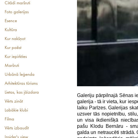
Citādi maršruti
Foto galerijas
Esence
Kultūra
Kur nakšņot
Kur paēst
Kur iepirkties
Maršruti
Urbānā leģenda
Arhitektūras tūrisms
Lietas, kas jāizdara
Galeriju pārpilnajā Sēnas i
galerija - tā ir vieta, kur i
Vērts zināt
laiku Parīzes. Galerijas sk
Labākie klubi
uzsver tās nopietnību, sti
Filma
un visa ikdienišķā niecības
pašu Klodu Bernāru - sma
Vērts izbaudīt
galda un netraucēti strādā. 
Insider's view