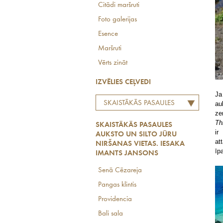
Citādi maršruti
Foto galerijas
Esence
Maršruti
Vērts zināt
IZVĒLIES CEĻVEDI
Ja
SKAISTĀKĀS PASAULES
au
ze
AUKSTO UN SILTO JŪRU
Th
SKAISTĀKĀS PASAULES
NIRŠANAS VIETAS. IESAKA
ir
AUKSTO UN SILTO JŪRU
IMANTS JANSONS
at
NIRŠANAS VIETAS. IESAKA
īp
IMANTS JANSONS
Senā Cēzareja
Pangas klintis
Providencia
Bali sala