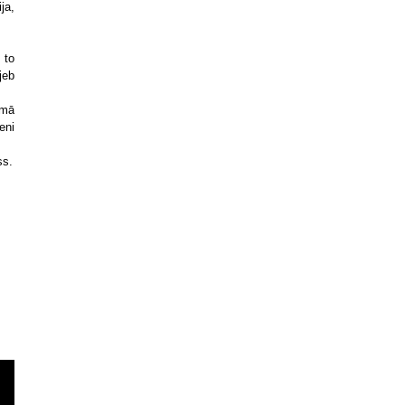
ja,
 to
jeb
umā
eni
ss.