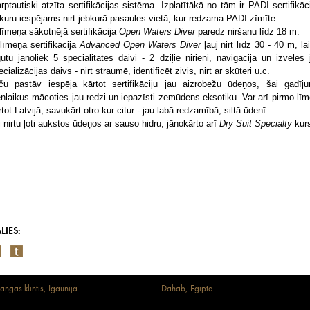
arptautiski atzīta sertifikācijas sistēma. Izplatītākā no tām ir PADI sertifikāci
 kuru iespējams nirt jebkurā pasaules vietā, kur redzama PADI zīmīte.
 līmeņa sākotnējā sertifikācija
Open Waters Diver
paredz niršanu līdz 18 m.
 līmeņa sertifikācija
Advanced Open Waters Diver
ļauj nirt līdz 30 - 40 m, lai
gūtu jānoliek 5 specialitātes daivi - 2 dziļie nirieni, navigācija un izvēles 
cializācijas daivs - nirt straumē, identificēt zivis, nirt ar skūteri u.c.
ču pastāv iespēja kārtot sertifikāciju jau aizrobežu ūdeņos, šai gadīj
enlaikus mācoties jau redzi un iepazīsti zemūdens eksotiku. Var arī pirmo līm
rtot Latvijā, savukārt otro kur citur - jau labā redzamībā, siltā ūdenī.
i nirtu ļoti aukstos ūdeņos ar sauso hidru, jānokārto arī
Dry Suit Specialty
kur
LIES:
angas klintis, Igaunija
Dahab, Ēģipte