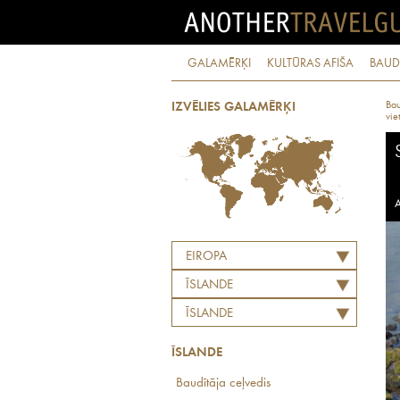
GALAMĒRĶI
KULTŪRAS AFIŠA
BAUD
Bau
IZVĒLIES GALAMĒRĶI
vie
A
EIROPA
ĪSLANDE
ĪSLANDE
ĪSLANDE
Baudītāja ceļvedis