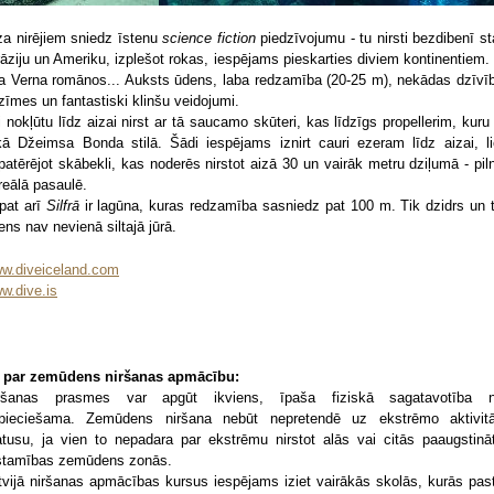
za nirējiem sniedz īstenu
science fiction
piedzīvojumu - tu nirsti bezdibenī st
rāziju un Ameriku, izplešot rokas, iespējams pieskarties diviem kontinentiem.
la Verna romānos... Auksts ūdens, laba redzamība (20-25 m), nekādas dzīvī
zīmes un fantastiski klinšu veidojumi.
i nokļūtu līdz aizai nirst ar tā saucamo skūteri, kas līdzīgs propellerim, kuru 
kā Džeimsa Bonda stilā. Šādi iespējams iznirt cauri ezeram līdz aizai, li
patērējot skābekli, kas noderēs nirstot aizā 30 un vairāk metru dziļumā - piln
rreālā pasaulē.
pat arī
Silfrā
ir lagūna, kuras redzamība sasniedz pat 100 m. Tik dzidrs un t
ens nav nevienā siltajā jūrā.
w.diveiceland.com
w.dive.is
i par zemūdens niršanas apmācību:
ršanas prasmes var apgūt ikviens, īpaša fiziskā sagatavotība 
pieciešama. Zemūdens niršana nebūt nepretendē uz ekstrēmo aktivit
atusu, ja vien to nepadara par ekstrēmu nirstot alās vai citās paaugstinā
stamības zemūdens zonās.
tvijā niršanas apmācības kursus iespējams iziet vairākās skolās, kurās pas