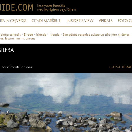
ĪTĀJA CEĻVEDIS
CITĀDI MARŠRUTI
INSIDER'S VIEW
VEIKALS
FOTO G
·
·
·
·
dītāja ceļvedis
Eiropa
Īslande
Īslande
Skaistākās pasaules auksto un silto jūru niršanas
tas. Iesaka Imants Jansons
SILFRA
utors: Imants Jansons
0 ATSAUKSME