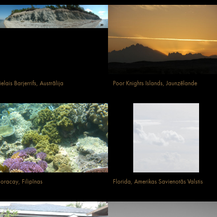
ielais Barjerrifs, Austrālija
Poor Knights Islands, Jaunzēlande
oracay, Filipīnas
Florida, Amerikas Savienotās Valstis