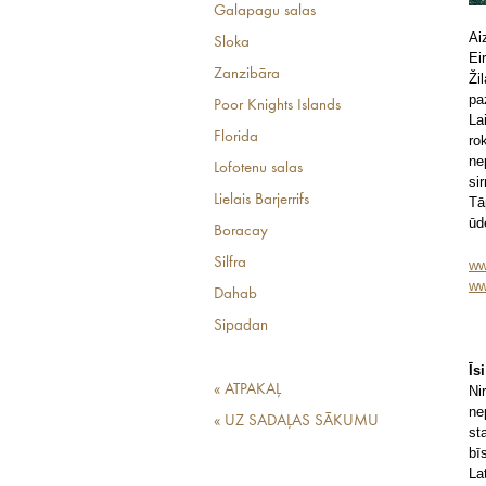
Galapagu salas
Ai
Sloka
Ei
Zanzibāra
Ži
pa
Poor Knights Islands
La
Florida
ro
ne
Lofotenu salas
si
Lielais Barjerrifs
Tā
ūd
Boracay
Silfra
ww
ww
Dahab
Sipadan
Īs
« ATPAKAĻ
Ni
ne
« UZ SADAĻAS SĀKUMU
st
bī
La