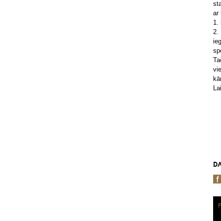
st
ar
1.
2.
ie
spe
Ta
vi
kā
La
DA
P