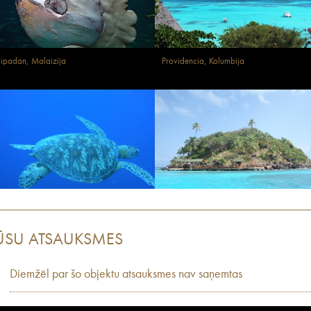
ipadan, Malaizija
Providencia, Kolumbija
ŪSU ATSAUKSMES
Diemžēl par šo objektu atsauksmes nav saņemtas