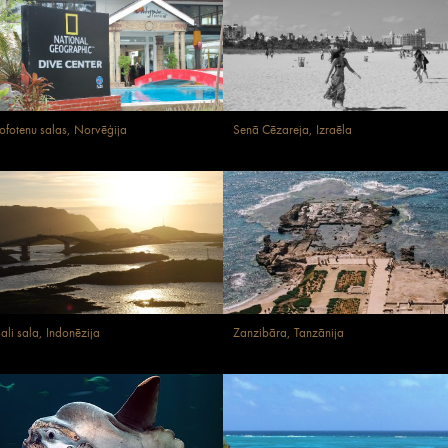
ofotenu salas, Norvēģija
Senā Cēzareja, Izraēla
ali sala, Indonēzija
Zanzibāra, Tanzānija