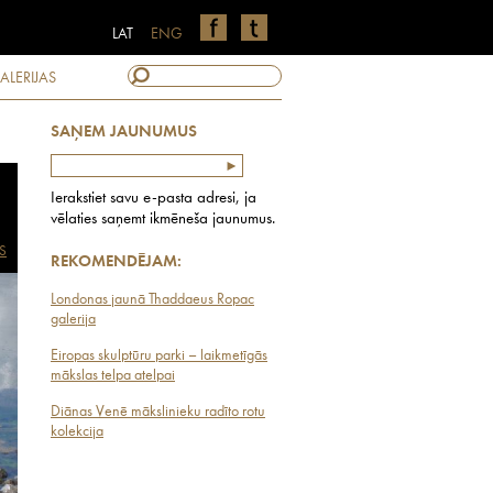
LAT
ENG
ALERIJAS
SAŅEM JAUNUMUS
Ierakstiet savu e-pasta adresi, ja
vēlaties saņemt ikmēneša jaunumus.
S
REKOMENDĒJAM:
Londonas jaunā Thaddaeus Ropac
galerija
Eiropas skulptūru parki – laikmetīgās
mākslas telpa atelpai
Diānas Venē mākslinieku radīto rotu
kolekcija