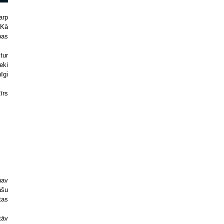
arp
 Kā
bas
tur
eki
īgi
īrs
nav
āšu
tas
tāv