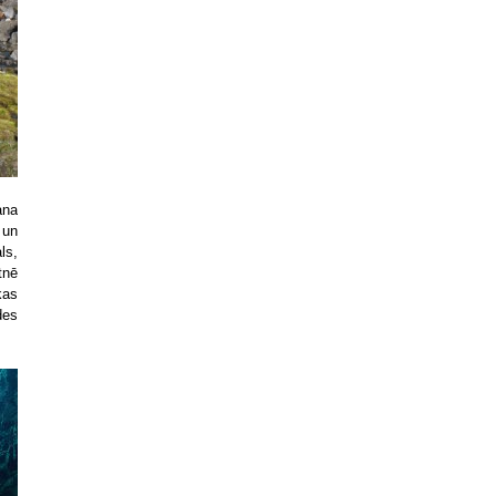
ana
 un
ls,
tnē
kas
des