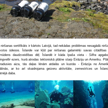
 niršanas sertifikāts ir kārtots Latvijā, tad nekādas problēmas nesagādā nirš
kstos ūdeņos. Īslande var kļūt par niršanas galamērķi savas citādības
mūdens daudzveidības dēļ. Īslandē ir kāda īpaša vieta -
Silfra
apgaba
ingvellir
ezers, kurā atrodas tektoniskā plātne starp Eirāziju un Ameriku. Plā
 radusies aiza, tās daļas lēnām atdalās un kustās - Eirāzija no Ameri
tālinās, ar ko arī skaidrojama geizeru aktivitāte, zemestrīces un Īslan
atnējā daba.