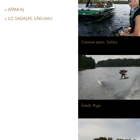
« ATPAKAĻ
« UZ SADAĻAS SĀKUMU
Cieceres ezers, Saldus
Ādaži, Rīga