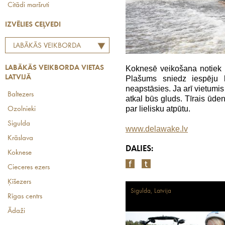
Citādi maršruti
IZVĒLIES CEĻVEDI
LABĀKĀS VEIKBORDA
VIETAS LATVIJĀ
Koknesē veikošana notiek
LABĀKĀS VEIKBORDA VIETAS
LATVIJĀ
Plašums sniedz iespēju br
neapstāsies. Ja arī vietumis
Baltezers
atkal būs gluds. Tīrais ūd
par lielisku atpūtu.
Ozolnieki
Sigulda
www.delawake.lv
Krāslava
DALIES:
Koknese
Cieceres ezers
Ķīšezers
Sigulda, Latvija
Rīgas centrs
Ādaži