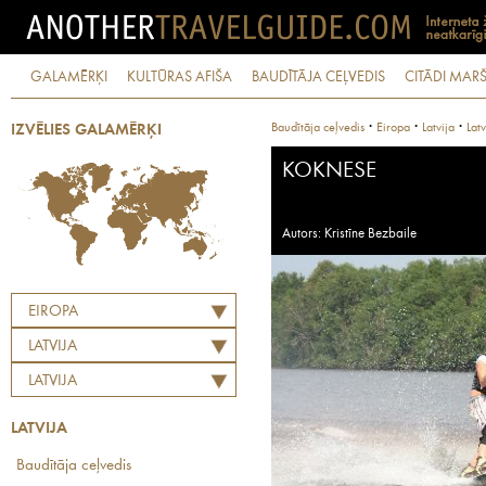
GALAMĒRĶI
KULTŪRAS AFIŠA
BAUDĪTĀJA CEĻVEDIS
CITĀDI MARŠ
·
·
·
Baudītāja ceļvedis
Eiropa
Latvija
Latv
IZVĒLIES GALAMĒRĶI
KOKNESE
Autors: Kristīne Bezbaile
EIROPA
LATVIJA
LATVIJA
LATVIJA
Baudītāja ceļvedis