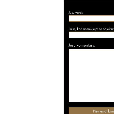
Jūsu vārds:
Laiks, kad apmeklējāt šo objektu:
Jūsu komentārs: