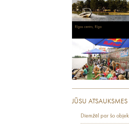
Rīgas centrs, Rīga
JŪSU ATSAUKSMES
Diemžēl par šo objek