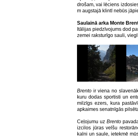
drošam, vai lēciens izdosie
m augstajā klintī nebūs jāpi
Saulainā arka Monte Bren
Itālijas piedzīvojums dod pa
zemei raksturīgo sauli, vie
Brento
ir viena no slavenāk
kuru dodas sportisti un ent
milzīgs ezers, kura pastāvī
apkaimes senatnīgās pilsēta
Ceļojumu uz
Brento
pavada 
izcilos jūras velšu restor
kalni un saule, ietekmē m