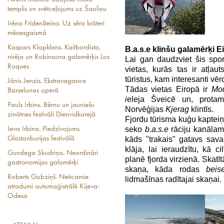
templis un svētceļojums uz Šaoliņu
Irēna Frīdenšteina. Uz sēra krāteri
mēnesgaismā
Kaspars Klapklans. Kaitbordista,
B.a.s.e klinšu galamērķi E
nirēja un Robinsona galamērķis Los
Lai gan daudzviet šis sport
Roques
vietas, kurās tas ir atļaut
tūristus, kam interesanti vēr
Jānis Jenzis. Ekstravagance
Tādas vietas Eiropā ir
Mon
Barselonas operā
i
eleja Šveicē un, prota
Pauls Irbins. Bērnu un jauniešu
Norvēģijas
Kjerag
klintīs.
zinātnes festivāli Dienvidkorejā
Fjordu tūrisma kuģu kapteiņi
seko
b.a.s.e
rāciju kanālam 
Ieva Irbina. Piedzīvojums
kāds "trakais" gatavs sav
Glastonburijas festivālā
klāja, lai ieraudzītu, kā ci
Gundega Skudriņa. Neordināri
planē fjorda virzienā. Skatītā
gastronomijas galamērķi
skaņa, kāda rodas
beis
Roberts Gobziņš. Neticamie
lidmašīnas radītajai skaņai.
atradumi automaģistrālē Kijeva-
Odesa