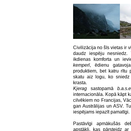
Civilizācija no šīs vietas ir
daudz iespēju nesniedz. T
ikdienas komforta un ievi
kemperī
, ēdienu gatavoj
produktiem, bet katru rīt
skatu aiz logu, ko sniedz
krasta.
Kjerag
sastopamā
b.a.s.e
internacionāla. Kopā kāpt ka
cilvēkiem no Francijas, Vāci
gan Austrālijas un ASV. Tu
iespējams iepazīt pamatīgi.
Pastāvīgi apmākušās de
apstākļi, kas pārsteidz a