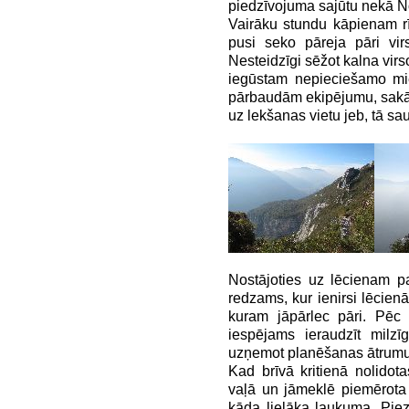
piedzīvojuma sajūtu nekā N
Vairāku stundu kāpienam r
pusi seko pāreja pāri vir
Nesteidzīgi sēžot kalna vir
iegūstam nepieciešamo mi
pārbaudām ekipējumu, sakā
uz lekšanas vietu jeb, tā sa
Nostājoties uz lēcienam p
redzams, kur ienirsi lēcienā
kuram jāpārlec pāri. Pēc 
iespējams ieraudzīt milzī
uzņemot planēšanas ātrumu, 
Kad brīvā kritienā nolidot
vaļā un jāmeklē piemērota
kāda lielāka laukuma. Pie