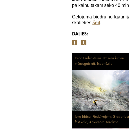
pa kalnu takām seko 40 minūš
Ceļojuma biedru no Igauni
skatieties
šeit
.
DALIES:
Irēna Frīdenšteina. Uz sēra krāteri
mēnesgaismā, Indonēzija
Ieva Irbina. Piedzīvojums Glastonbur
festivālā, Apvienotā Karaliste