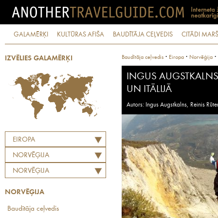
GALAMĒRĶI
KULTŪRAS AFIŠA
BAUDĪTĀJA CEĻVEDIS
CITĀDI MARŠ
·
·
·
Baudītāja ceļvedis
Eiropa
Norvēģija
IZVĒLIES GALAMĒRĶI
INGUS AUGSTKALNS.
UN ITĀLIJĀ
Autors: Ingus Augstkalns, Reinis Rūte
EIROPA
NORVĒĢIJA
NORVĒĢIJA
NORVĒĢIJA
Baudītāja ceļvedis