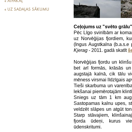
« ATPAKAĻ
« UZ SADAĻAS SĀKUMU
Ceļojums uz "svēto grālu
Pēc Līgo svinībām ar koma
uz Norvēģijas fjordiem, ku
(Ingus Augstkalna (b.a.s.e 
Kjerag
- 2011. gadā skatīt
še
Norvēģijas fjordu un klinšu
bet arī formās, krāsās un
augstajā kalnā, cik tālu 
mēness virsmai līdzīgais apv
Tieši skarbuma un varenības
lekšanai piemērotajām klint
Sniegs uz tām 1 km augs
Sastopamas kalnu upes, stra
veldzēt slāpes un atgūt to
Starp stāvajiem, klinšainaj
fjorda ūdeņi, kurus vi
ūdenskritumi.