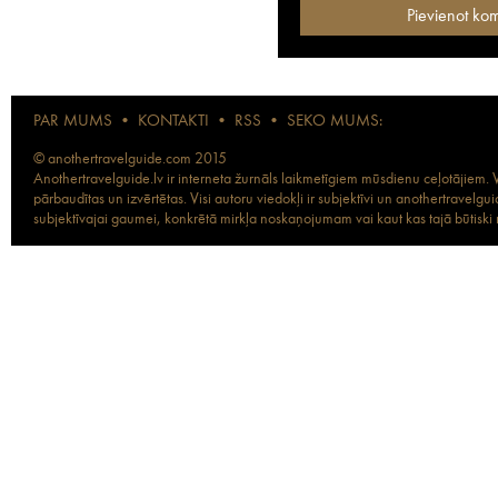
PAR MUMS
•
KONTAKTI
•
RSS
•
SEKO MUMS:
© anothertravelguide.com 2015
Anothertravelguide.lv ir interneta žurnāls laikmetīgiem mūsdienu ceļotājiem. Vi
pārbaudītas un izvērtētas. Visi autoru viedokļi ir subjektīvi un anothertravel
subjektīvajai gaumei, konkrētā mirkļa noskaņojumam vai kaut kas tajā būtiski ma