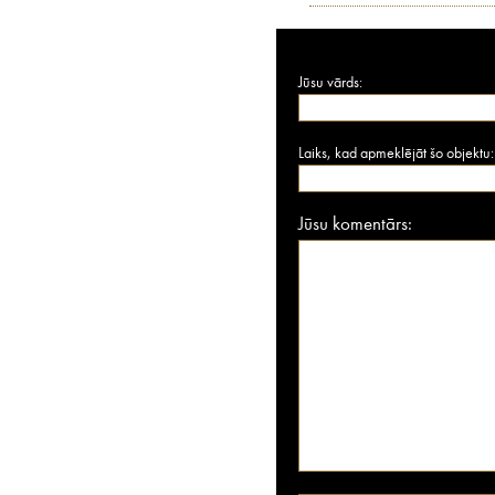
Jūsu vārds:
Laiks, kad apmeklējāt šo objektu:
Jūsu komentārs: