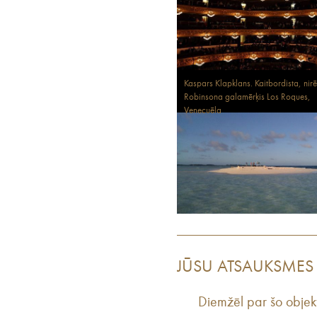
Kaspars Klapklans. Kaitbordista, nirē
Robinsona galamērķis Los Roques,
Venecuēla
JŪSU ATSAUKSMES
Diemžēl par šo objek