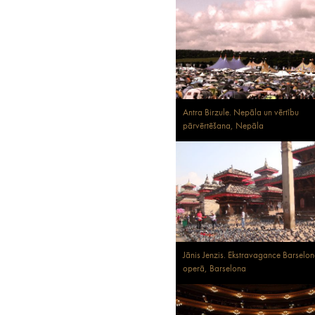
Antra Birzule. Nepāla un vērtību
pārvērtēšana, Nepāla
Jānis Jenzis. Ekstravagance Barselo
operā, Barselona