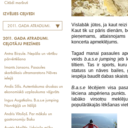
Citādi maršruti
IZVĒLIES CEĻVEDI
Vislabāk jūtos, ja kaut reiz
2011. GADA ATRADUMI.
Kaut tik uz pāris dienām, b
CEĻOTĀJU PIEZĪMES
pieņemams, attaisnojams
2011. GADA ATRADUMI.
koncerta apmeklējums.
CEĻOTĀJU PIEZĪMES
Tagad manai pasaules apce
Antra Birzule. Nepāla un vērtību
veids
b.a.s.e
jumping
jeb l
pārvērtēšana
tiltiem. Tas ir sports, ku
Imants Jansons. Pasaules
statuss un nāves bailes, 
skarbākais ultramaratons Nāves
iespēja baudīt dabas skaist
ielejā
Andis Sīlis. Autentiskuma druskas un
B.a.s.e
lēcējiem visa pasau
ekonomiskā uzplaukuma vājprāts
lēciena atspēriena punkts. 
labāko virsotņu meklē
Ingus Augstkalns. B.a.s.e jumping
populārākajās lēkšanas viet
Norvēģijā un Itālijā
Andris Vītoliņš. Par mākslu un
gastronomiju Baku
Austris Mailītis. Lidojošo mūku