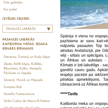
Foto galerijas
Kur paēst
IZVĒLIES CEĻVEDI
PASAULES LABĀKĀS
KAITBORDA VIETAS.
Spānija ir viena no vispop
PASAULES LABĀKĀS
pazīstama ar savu kait-vē
IESAKA RENĀRS BĪRMANIS
KAITBORDA VIETAS. IESAKA
mājvieta pasaules Top br
RENĀRS BĪRMANIS
atrodas Andalūzijā, pie Gib
vēji - siltais un spēcīgais.
Dreverna, Šventoji un Kuršu kāpa
un Āfrikas un aukstais - 
Lilaste, Baltā kāpa, Koklītes,
Klimats ir ļoti labvēlīgs - 
Bērzciems, Kolka, Ventspils,
gandrīz cauru gadu. Apkārt
Pāvilosta un Liepāja
iespēja paceļot pa iekšzemi
pilsētas apmeklējums. Ta
Sāremā, Hīumā un Hāpsala
izbraucienā uz Āfrikas kont
Sumatra-Bali
*****
Tarifa
Tenerifa-Fuertaventura
Tarifa-Caños de Meca-El Palmar
Kaitborda meka un vispopul