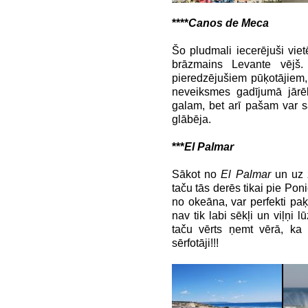
****
Canos de Meca
Šo pludmali iecerējuši vietēj
brāzmains Levante vējš.
pieredzējušiem pūķotājiem, j
neveiksmes gadījumā jārēķ
galam, bet arī pašam var 
glābēja.
***
El Palmar
Sākot no
El Palmar
un uz 
taču tās derēs tikai pie Poni
no okeāna, var perfekti paķe
nav tik labi sēkļi un viļņi l
taču vērts ņemt vērā, ka 
sērfotāji!!!