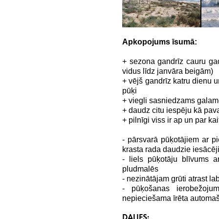
Apkopojums īsumā:
+ sezona gandrīz cauru ga
vidus līdz janvāra beigām)
+ vējš gandrīz katru dienu u
pūķi
+ viegli sasniedzams galam
+ daudz citu iespēju kā pav
+ pilnīgi viss ir ap un par ka
- pārsvarā pūķotājiem ar p
krasta rada daudzie iesācēj
- liels pūķotāju blīvums a
pludmalēs
- nezinātājam grūti atrast l
- pūķošanas ierobežojum
nepieciešama īrēta automa
DALIES: