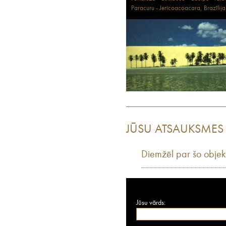
Paracuru - Jericoacoacara, Brazīlija
JŪSU ATSAUKSMES
Diemžēl par šo objek
Jūsu vārds: