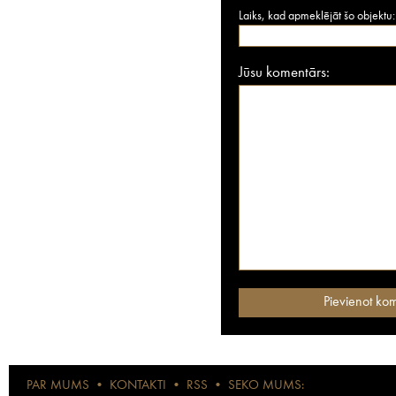
Laiks, kad apmeklējāt šo objektu:
Jūsu komentārs:
PAR MUMS
•
KONTAKTI
•
RSS
•
SEKO MUMS: