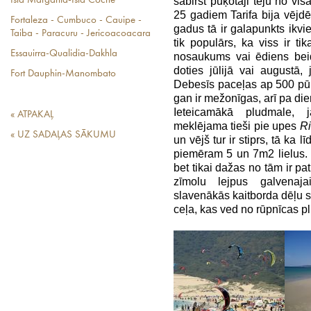
sabirst pūķotāji teju no 
Isla Margarita-Isla Coche
25 gadiem Tarifa bija vējd
Fortaleza - Cumbuco - Cauipe -
gadus tā ir galapunkts ikvi
Taiba - Paracuru - Jericoacoacara
tik populārs, ka viss ir ti
Essauirra-Qualidia-Dakhla
nosaukums vai ēdiens be
doties jūlijā vai augustā,
Fort Dauphin-Manombato
Debesīs paceļas ap 500 pūķ
gan ir mežonīgas, arī pa di
Ieteicamākā pludmale, j
« ATPAKAĻ
meklējama tieši pie upes
Ri
« UZ SADAĻAS SĀKUMU
un vējš tur ir stiprs, tā ka
piemēram 5 un 7m2 lielus. K
bet tikai dažas no tām ir pat
zīmolu lejpus galvenaja
slavenākās kaitborda dēļu s
ceļa, kas ved no rūpnīcas p