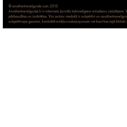
© anothertravelguide.com 2015
Anothertravelguide.lv ir interneta žurnāls laikmetīgiem mūsdienu ceļotājiem. Vi
pārbaudītas un izvērtētas. Visi autoru viedokļi ir subjektīvi un anothertravel
subjektīvajai gaumei, konkrētā mirkļa noskaņojumam vai kaut kas tajā būtiski ma