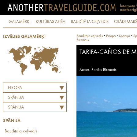
GALAMĒRĶI
KULTŪRAS AFIŠA
BAUDĪTĀJA CEĻVEDIS
CITĀDI MARŠ
·
·
·
Baudītāja ceļvedis
Eiropa
Spānija
Sp
IZVĒLIES GALAMĒRĶI
Bīrmanis
TARIFA-CAÑOS DE M
Autors: Renārs Bīrmanis
EIROPA
SPĀNIJA
SPĀNIJA
SPĀNIJA
Baudītāja ceļvedis