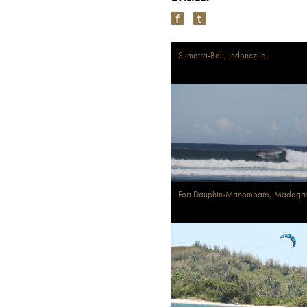
Sumatra-Bali, Indonēzija
Fort Dauphin-Manombato, Madaga