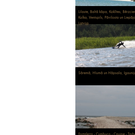
Lilaste, Baltā kāpa, Koklītes, Bērzci
Kolka, Ventspils, Pāvilosta un Liepāj
Latvija
Sāremā, Hīumā un Hāpsala, Igaunij
Fortaleza - Cumbuco - Cauipe - Taib