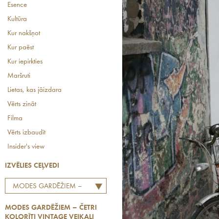
Esence
Kultūra
Kur nakšņot
Kur paēst
Kur iepirkties
Maršruti
Lietas, kas jāizdara
Vērts zināt
Filma
Vērts izbaudīt
Insider's view
IZVĒLIES CEĻVEDI
MODES GARDĒŽIEM –
ČETRI KOLORĪTI VINTAGE
MODES GARDĒŽIEM – ČETRI
VEIKALI BERLĪNĒ
KOLORĪTI VINTAGE VEIKALI