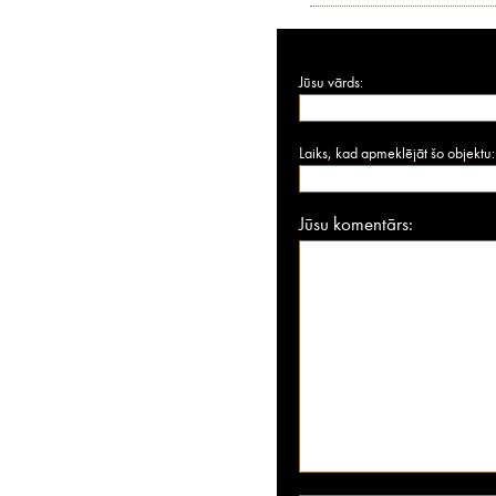
Jūsu vārds:
Laiks, kad apmeklējāt šo objektu:
Jūsu komentārs: