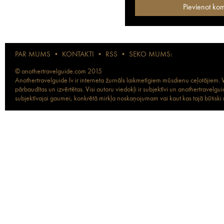
PAR MUMS
•
KONTAKTI
•
RSS
•
SEKO MUMS:
© anothertravelguide.com 2015
Anothertravelguide.lv ir interneta žurnāls laikmetīgiem mūsdienu ceļotājiem. Vi
pārbaudītas un izvērtētas. Visi autoru viedokļi ir subjektīvi un anothertravel
subjektīvajai gaumei, konkrētā mirkļa noskaņojumam vai kaut kas tajā būtiski ma