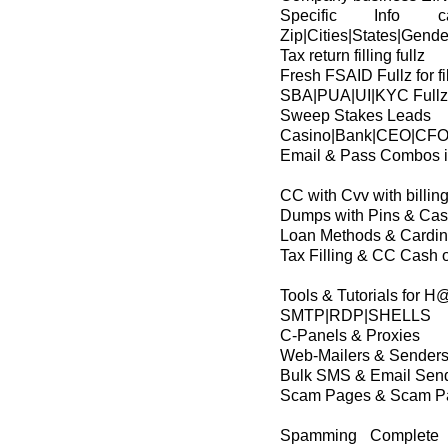
Specific Info
Zip|Cities|States|Gend
Tax return filling fullz
Fresh FSAID Fullz for fi
SBA|PUA|UI|KYC Fullz 
Sweep Stakes Leads
Casino|Bank|CEO|CFO|
Email & Pass Combos i
CC with Cvv with billin
Dumps with Pins & Cash
Loan Methods & Cardi
Tax Filling & CC Cash o
Tools & Tutorials for 
SMTP|RDP|SHELLS
C-Panels & Proxies
Web-Mailers & Sender
Bulk SMS & Email Sen
Scam Pages & Scam Pa
Spamming Complete P