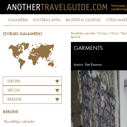
GALAMĒRĶI
KULTŪRAS AFIŠA
BAUDĪTĀJA CEĻVEDIS
CITĀDI MARŠ
·
·
·
Baudītāja ceļvedis
Eiropa
Vācija
Ber
IZVĒLIES GALAMĒRĶI
Berlīnē
GARMENTS
Autors: Ilze Rasmus
EIROPA
VĀCIJA
BERLĪNE
BERLĪNE
Baudītāja ceļvedis