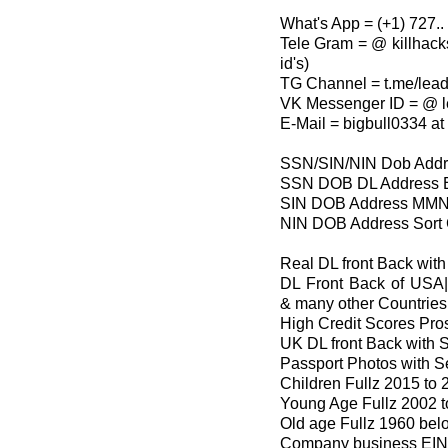
What's App = (+1) 727.. 
Tele Gram = @ killhack
id's)
TG Channel = t.me/lea
VK Messenger ID = @ l
E-Mail = bigbull0334 at
SSN/SIN/NIN Dob Addr
SSN DOB DL Address E
SIN DOB Address MMN 
NIN DOB Address Sort 
Real DL front Back wit
DL Front Back of US
& many other Countries
High Credit Scores Pro
UK DL front Back with S
Passport Photos with Se
Children Fullz 2015 to 
Young Age Fullz 2002 
Old age Fullz 1960 bel
Company business EIN 