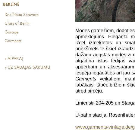
BERLĪNĒ
Das Neue Schwarz
Class of Berlin
Modes gardēžiem, dodoties u
Garage
apmeklējums. Elegantā mini
Garments
izceļ izmeklētos un sma
priekšmets te šķiet izraudz
dažādu augstās modes zīmo
« ATPAKAĻ
atgādina īstas lēdijas v
apģērbam un aksesuāram 
« UZ SADAĻAS SĀKUMU
iespēja iegādāties arī jau 
Garments
veikaliem, manīs
labākais, tāpēc brīžiem šķie
atrod pircēju.
Linienstr. 204-205 un Starga
U-bahn stacija: Rosenthaler
www.garments-vintage.de/g