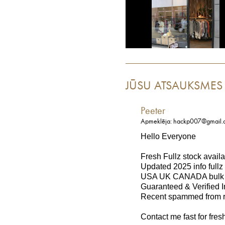
JŪSU ATSAUKSMES
Peeter
Apmeklēja: hackp007@gmail.
Hello Everyone
Fresh Fullz stock avail
Updated 2025 info fullz
USA UK CANADA bulk qu
Guaranteed & Verified I
Recent spammed from r
Contact me fast for fres