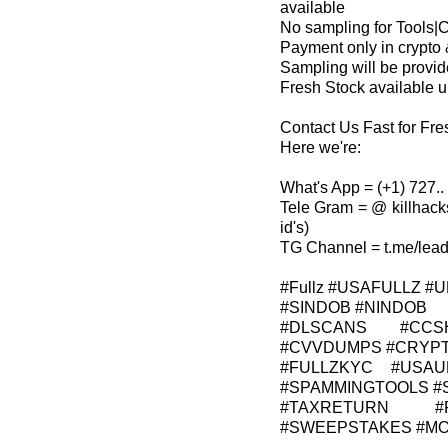
available
No sampling for Tools
Payment only in crypto 
Sampling will be provide
Fresh Stock available 
Contact Us Fast for Fre
Here we're:
What's App = (+1) 727.. 
Tele Gram = @ killhack
id's)
TG Channel = t.me/lea
#Fullz #USAFULLZ 
#SINDOB #NINDOB
#DLSCANS #CCS
#CVVDUMPS #CRYP
#FULLZKYC #USAU
#SPAMMINGTOOLS 
#TAXRETURN #F
#SWEEPSTAKES #M