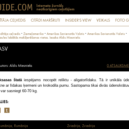
ĪTĀJA CEĻVEDIS
CITĀDI MARŠRUTI
INSIDER'S VIEW
VEIKALS
FOTO G
·
·
·
·
dītāja ceļvedis
Ziemeļamerika
Amerikas Savienotās Valstis
Amerikas Savienotās Valstis
aules labākās makšķerēšanas vietas. Iesaka Aldis Miesnieks
ASV
utors: Aldis Miesnieks
0 ATSAUKSME
ksasas štatā
iespējams nocopēt reliktu - aligatorlīdaku. Tā ir unikāla ūd
tne ar līdakas ķermeni un krokodila purnu. Sastopama tikai divās ūdenskrātu
 var sasniegt 60-70 kg.
LIES:
umānija, Rumānija
Zviedrija, Zviedrija