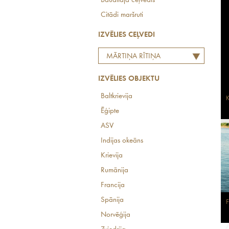
Baudītāja ceļvedis
Citādi maršruti
IZVĒLIES CEĻVEDI
MĀRTIŅA RĪTIŅA
LABĀKO EIROPAS
IZVĒLIES OBJEKTU
RESTORĀNU TOPS
Baltkrievija
K
Ēģipte
ASV
Indijas okeāns
Krievija
Rumānija
Francija
Spānija
F
Norvēģija