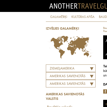
GALAMĒRĶI
KULTŪRAS AFIŠA
BAUD
Bau
IZVĒLIES GALAMĒRĶI
Pas
A
Te
ZIEMEĻAMERIKA
bū
un
AMERIKAS SAVIENOTĀS
VALSTIS
AMERIKAS SAVIENOTĀS
DA
VALSTIS
AMERIKAS SAVIENOTĀS
VALSTIS
R