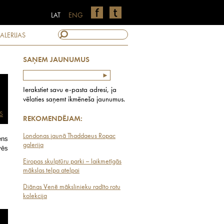
LAT
ENG
ALERIJAS
SAŅEM JAUNUMUS
Ierakstiet savu e-pasta adresi, ja
vēlaties saņemt ikmēneša jaunumus.
S
REKOMENDĒJAM:
Londonas jaunā Thaddaeus Ropac
ens
galerija
vēs
Eiropas skulptūru parki – laikmetīgās
mākslas telpa atelpai
Diānas Venē mākslinieku radīto rotu
kolekcija