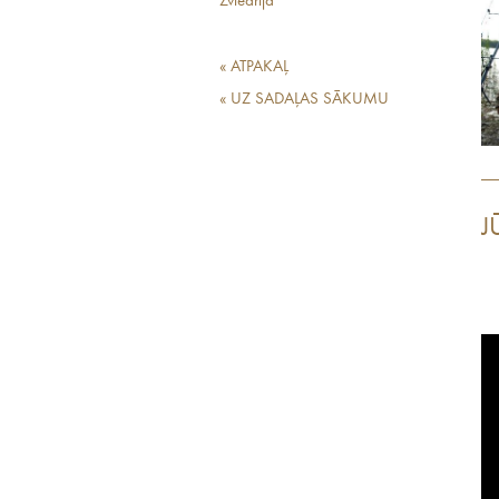
Zviedrija
« ATPAKAĻ
« UZ SADAĻAS SĀKUMU
J