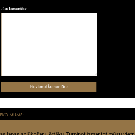
Jūsu komentārs:
SEKO MUMS:
aikmetīgiem mūsdienu ceļotājiem. Visas anothertravelguide.lv apkopotās adreses – vies