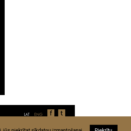
LAT
ENG
nīcas, restorāni, veikali u.c., ir autoru