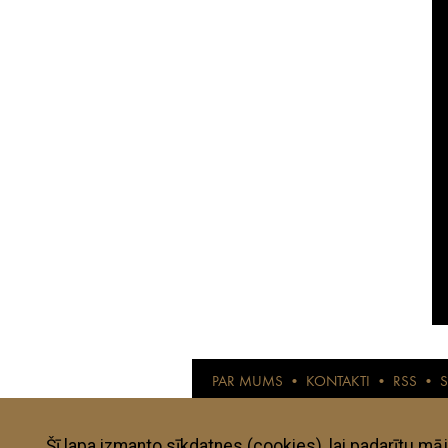
PAR MUMS
•
KONTAKTI
•
RSS
•
© anothertravelguide.com 2015
Anothertravelguide.lv ir interneta žurnāls l