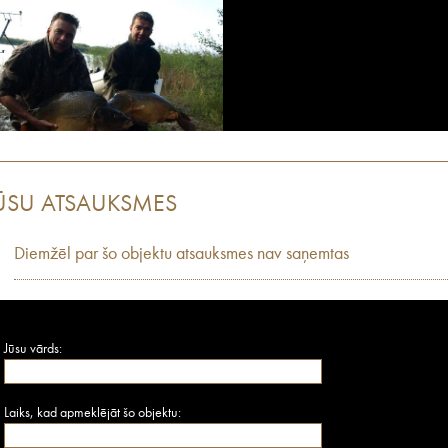
ŪSU ATSAUKSMES
Diemžēl par šo objektu atsauksmes nav saņemtas
Jūsu vārds:
Laiks, kad apmeklējāt šo objektu: