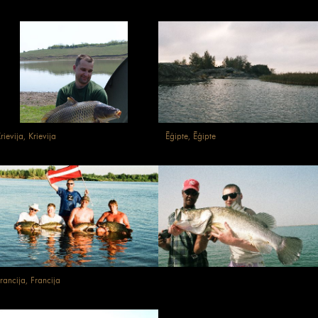
rievija, Krievija
Ēģipte, Ēģipte
rancija, Francija