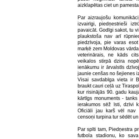
aizklapētas ciet un pamesta
Par aizraujošu komunikācij
izvairīgi, piedņestrieši i
pavaicāt. Godīgi sakot, tu v
plaukstoša nav arī rūpnie
piedzīvoja, pie varas eso
marķē zem Moldovas vārda, j
veterinārais, ne kāds cit
veikalos stirpā dzira nopē
ienākumu ir ārvalstīs dzīvo
jaunie cenšas no šejienes iz
Visai savdabīga vieta ir 
braukt cauri ceļā uz Tiraspol
kur risinājās 90. gadu kau
kārtīgs monuments - tanks u
ierakumos sēž īsti, dzīvi 
Oficiāli jau karš vēl nav 
censoņi turpina tur sēdēt un
Par spīti tam, Piedņestra pr
futbola stadionu, ko sava