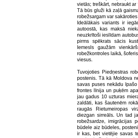
vietās; treškārt, nebraukt ar 
Tā būs gluži kā zaļā gaisma
robežsargam var sakārotie
Ideālākais variants ir iegā
autoostā, kas maksā niek
neuzkrītoši ieslīdam autob
pirms spēkrats sācis kus
Iemesls gaužām vienkārš
robežkontroles laikā, šoferis
viesus.
Tuvojoties Piedņestras robe
postenis. Tā kā Moldova ne
savas puses nekādu īpašo 
frontes līnija un puķēm apa
jau gadus 10 uzturas miera
zaldāti, kas šautenēm rok
raugās Rietumeiropas vi
diezgan sirreāls. Un tad j
robežsardze, imigrācijas 
būdele aiz būdeles, posteni
ir kas, bet vietējie savas t