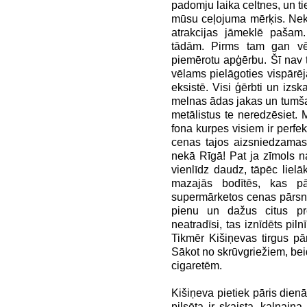
padomju laika celtnes, un ti
mūsu ceļojuma mērķis. Nekā 
atrakcijas jāmeklē pašam.
tādām. Pirms tam gan vēr
piemērotu apģērbu. Šī nav tā
vēlams pielāgoties vispār
eksistē. Visi ģērbti un izsk
melnas ādas jakas un tumša
metālistus te neredzēsiet. 
fona kurpes visiem ir perfekt
cenas tajos aizsniedzamas
nekā Rīgā! Pat ja zīmols n
vienlīdz daudz, tāpēc lielā
mazajās bodītēs, kas pā
supermārketos cenas pārsni
pienu un dažus citus prod
neatradīsi, tas iznīdēts pi
Tikmēr Kišiņevas tirgus pā
Sākot no skrūvgriežiem, bei
cigaretēm.
Kišiņeva pietiek pāris dien
pilsēta ir skaista, kalnain