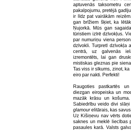
aptuvenās taksometru ce
pakalpojumu, pretējā gadījum
ir līdz pat vairākām reizēm.
gan brīžiem šķiet, ka lētā
Ņujorkā. Mūs gan sagaida 
tūristiem izīrē dzīvokļus. V
par numuriņu viena persona
dzīvokli. Turpretī dzīvokļa 
centrā, uz galvenās iel
izremontēts, lai gan drus
mistiskas gleznas pie siena
Tas viss ir sīkums, zinot, 
eiro par nakti. Perfekti!
Raugoties pastkartēs un
diezgan eiropeiska un mode
mazāk krāsu un košuma. La
Sabiedrību veido divi slāņi
glamour
elitārais, kas savu
Uz Kišiņevu nav vērts doti
saknes un meklē liecības 
pasaules karā. Valsts galva