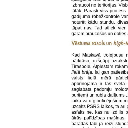
izbraucot no teritorijas. Vi
tālāk. Parasti viss process
gadījumā robežkontrole var
noturēt kādu stundu, diva
tāpat nav. Tad atliek vie
garām braucošos un doties 
Vēstures rasols un
high-
Kad Maskavā trolejbusu no
pārkrāso, uzšņāpj uzraks
Tiraspolē. Atplestām rokām
lielā brāļa
, lai gan patiesīb
valsts lielā mērā pārt
apbrīnojama ir tās svētā t
saglabāta padomju moldov
burtiem) un rubļa dalījums „1
laika varu glorificējošiem m
uzcelts PSRS laikos, tā arī 
asfalts ne, kas nu izdilis 
ātrās palīdzības mašīnas,
parādās labi ja reizi stundā