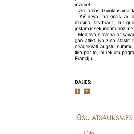
iezīmēt.
- Izīrējamos dzīvokļus visērt
- Kišiņevā jārēķinās ar 
mašīna, tas brauc, kur grib
joslām ir sekundāra nozīme.
- Moldova slavena ar savām
gan atlikt. Kā zina stāstīt 
neadekvāti augstu summu.
tika par to, lai iekļūtu pag
Franciju.
DALIES:
JŪSU ATSAUKSMES
Otto