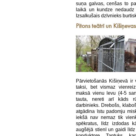
suņa galvas, cenšas to pa
laikā un kundze nedaudz 
Izsalkušais dzīvnieks burtisk
Pitons teātrī un Kišiņevas
Pārvietošanās Kišiņevā ir 
taksi, bet vismaz vienrei
maksā vienu levu (4-5 sant
tauta, nereti arī kāds r
darbinieks. Drebošs, klaboš
atgādina īstu padomju misk
iekšā nav nemaz tik vien
spēkratus, līdz izdodas k
augšējā stienī un gaidi līd
konduktore. Tantuks, 