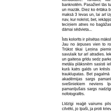
banknotēm. Pasažieri tās tu
un mazāk. Diez ko ērtāka b
maksā 3 levas un, lai arī iz
nav, kur nokrist, bet, iekāp
teciņiem atnes no bagāžas 
dāmai sēdvieta...
Īsts kolorīts ir pilsētas māk
Jau no ārpuses vien to ro
Trūkst tikai Ļeņina piemi
savulaik tur arī atradies. 
un gaiteņa grīdu sedz parket
metāla plāksnēm sasisti iel
kurā katrs galds un krēsls 
trauklupatas. Bet pagalmā
akadēmijas sargs pamanī
svešiniekiem neviens īp
pamanījušais sargs nadzīg
nofotografēs.
Līdzīgi reaģē vairums pils
cilvēki, jo īpaši, ja proti kr