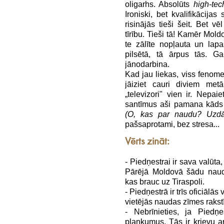
oligarhs. Absolūts
high-tec
Ironiski, bet kvalifikācija
risinājās tieši šeit. Bet vē
tīrību. Tieši tā! Kamēr Mol
te zālīte nopļauta un lapa
pilsētā, tā ārpus tās. Ga
jānodarbina.
Kad jau liekas, viss fenome
jāiziet cauri diviem metā
„televizori" vien ir. Nepa
santīmus aši pamana kāds
(O, kas par naudu? Uzdā
pašsaprotami, bez stresa...
Vērts zināt:
- Piedņestrai ir sava valūta
Pārējā Moldovā šādu naud
kas brauc uz Tiraspoli.
- Piedņestrā ir trīs oficiālā
vietējās naudas zīmes rakstīt
- Nebrīnieties, ja Piedņe
plankumus. Tās ir krievu ar