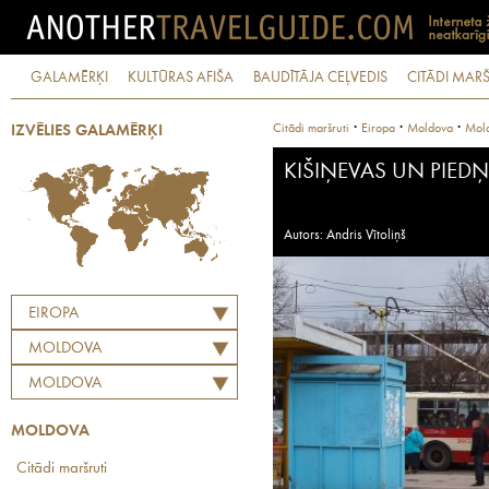
GALAMĒRĶI
KULTŪRAS AFIŠA
BAUDĪTĀJA CEĻVEDIS
CITĀDI MARŠ
·
·
·
Citādi maršruti
Eiropa
Moldova
Mol
IZVĒLIES GALAMĒRĶI
KIŠIŅEVAS UN PIED
Autors: Andris Vītoliņš
EIROPA
MOLDOVA
MOLDOVA
MOLDOVA
Citādi maršruti