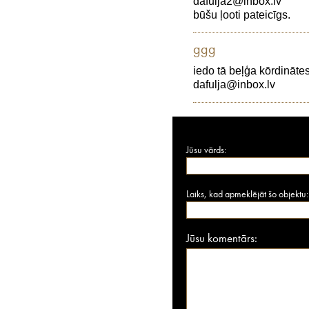
dafulja2@inbox.lv
būšu ļooti pateicīgs.
ggg
iedo tā beļģa kōrdinātes
dafulja@inbox.lv
Jūsu vārds:
Laiks, kad apmeklējāt šo objektu:
Jūsu komentārs: