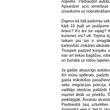
nopietni. Pārbaudot autob
Apsardzei acis iemirdzas 
izsaukums uz nopratināšan
Dapros
kā īstā padomju laika
kādi 10
buļļi
un jautājums
brauc? Ko tev tur vajag? 
kurienes esi?
utt. Tirpina i
laikam jau tas ir smagā
kaitinošās ziņkāres atkauti
Tiraspoli padzert konjaku u
nav arī liekas bagāžas, rob
un žurnālā uz rūtiņu lapeles
Ja gadās atsaucīgs autobusa
Arī mūsu spēkrats, padzīts
gaida trūkstošos pasažierus
seko imigrācijas policija,
vadītājs steidzas palīdzēt.
mazliet ātrāk uz priekšu. Šo
pieklājīgāk. Ārvalstu ieceļot
Piedņestrā ļauj uzturētie
špargalka
vien ir, bet to jā