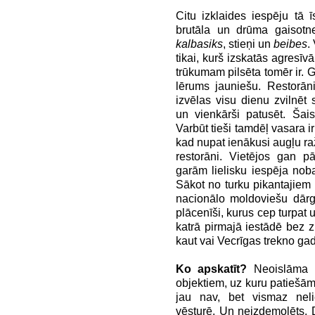
Citu izklaides iespēju tā 
brutāla un drūma gaisotne
kalbasiks
, stieņi un
beibes
.
tikai, kurš izskatās agresīv
trūkumam pilsēta tomēr ir. 
lērums jauniešu. Restorāni
izvēlas visu dienu zvilnēt 
un vienkārši patusēt. Šai
Varbūt tieši tamdēļ vasara i
kad nupat ienākusi augļu raž
restorāni. Vietējos gan pā
garām lielisku iespēja nob
Sākot no turku pikantajiem
nacionālo moldoviešu dārg
plācenīši, kurus cep turpat 
katrā pirmajā iestādē bez z
kaut vai Vecrīgas trekno ga
Ko apskatīt?
Neoislāma 
objektiem, uz kuru patiešām
jau nav, bet vismaz neli
vēsturē. Un neizdemolēts. D