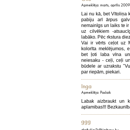
Apmeklēja: marts, aprīlis 2009
Lai nu kā, bet Vītoliņa
pabiju arī ārpus galva
nemainīgs un laiks te i
uz cilvēkiem -atsauc
labāko. Pēc rkstura die
Vai ir vērts ceļot uz 
kolorīta meklējumos, 
bet ļoti laba vīna u
neiesaku - ceļi, ceļi un
būdele ar uzrakstu "Vu
par riepām, piekari.
Inga
Apmeklēja: Paslaik
Labak aizbraukt un ko
aplamibas!!! Bezkaunīb
ggg