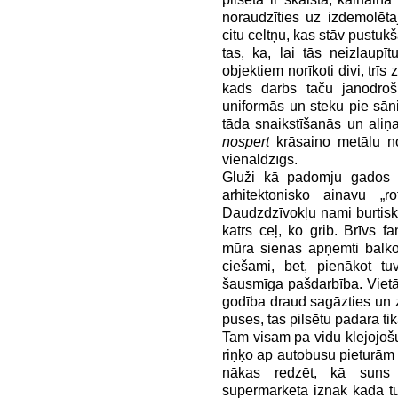
noraudzīties uz izdemolēt
citu celtņu, kas stāv pustukš
tas, ka, lai tās neizlaup
objektiem norīkoti divi, trīs 
kāds darbs taču jānodroši
uniformās un steku pie sān
tāda snaikstīšanās un aliņ
nospert
krāsaino metālu no
vienaldzīgs.
Gluži kā padomju gados u
arhitektonisko ainavu „
Daudzdzīvokļu nami burtis
katrs ceļ, ko grib. Brīvs fan
mūra sienas apņemti balko
ciešami, bet, pienākot tu
šausmīga pašdarbība. Vietā
godība draud sagāzties un z
puses, tas pilsētu padara tik
Tam visam pa vidu klejojošu 
riņķo ap autobusu pieturām u
nākas redzēt, kā suns 
supermārketa iznāk kāda tu