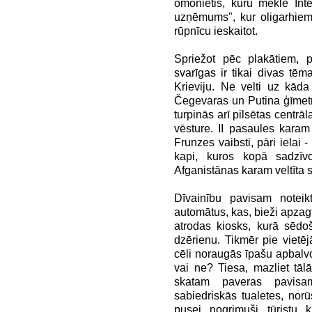
omonietis, kuru meklē Inte
uzņēmums", kur oligarhiem
rūpnīcu ieskaitot.
Spriežot pēc plakātiem, 
svarīgas ir tikai divas tē
Krieviju. Ne velti uz kā
Čegevaras un Putina ģīmetne
turpinās arī pilsētas centrā
vēsture. II pasaules karam
Frunzes vaibsti, pāri ielai -
kapi, kuros kopā sadzī
Afganistānas karam veltīta sk
Dīvainību pavisam noteikt
automātus, kas, bieži apzagt
atrodas kiosks, kurā sēdo
dzērienu. Tikmēr pie viet
cēli noraugās īpašu apbalvo
vai ne? Tiesa, mazliet tāl
skatam paveras pavisa
sabiedriskās tualetes, norū
pusei nogrimuši tūristu 