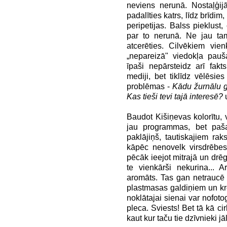
neviens nerunā. Nostaļģij
padalīties katrs, līdz brīdi
peripetijas. Balss pieklust, 
par to nerunā. Ne jau tam
atcerēties. Cilvēkiem vie
„nepareizā" viedokļa pauš
īpaši nepārsteidz arī fakt
mediji, bet tiklīdz vēlēsi
problēmas -
Kādu žurnālu g
Kas tieši tevi tajā interesē?
u
Baudot Kišiņevas kolorītu, v
jau programmas, bet paša 
paklājiņš, tautiskajiem ra
kāpēc nenovelk virsdrēbes
pēcāk ieejot mitrajā un drēg
te vienkārši nekurina... 
aromāts. Tas gan netraucē 
plastmasas galdiņiem un krēs
noklātajai sienai var nofoto
pleca. Sviests! Bet tā kā ci
kaut kur taču tie dzīvnieki jā