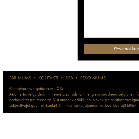
PAR MUMS
•
KONTAKTI
•
RSS
•
SEKO MUMS:
© anothertravelguide.com 2015
Anothertravelguide.lv ir interneta žurnāls laikmetīgiem mūsdienu ceļotājiem. Vi
pārbaudītas un izvērtētas. Visi autoru viedokļi ir subjektīvi un anothertravel
subjektīvajai gaumei, konkrētā mirkļa noskaņojumam vai kaut kas tajā būtiski ma