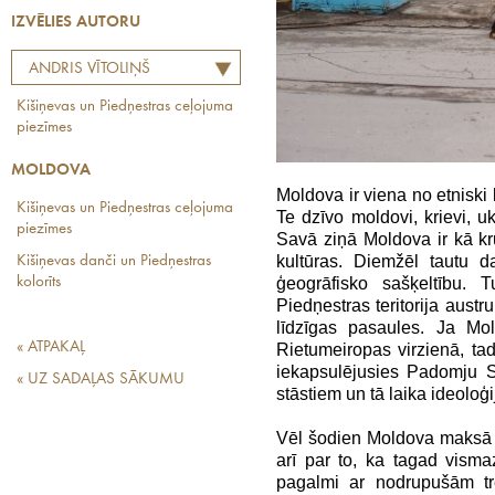
IZVĒLIES AUTORU
ANDRIS VĪTOLIŅŠ
Kišiņevas un Piedņestras ceļojuma
piezīmes
MOLDOVA
Moldova ir viena no etniski
Kišiņevas un Piedņestras ceļojuma
Te dzīvo moldovi, krievi, uk
piezīmes
Savā ziņā Moldova ir kā kr
kultūras. Diemžēl tautu d
Kišiņevas danči un Piedņestras
kolorīts
ģeogrāfisko sašķeltību. T
Piedņestras teritorija austr
līdzīgas pasaules. Ja Mol
« ATPAKAĻ
Rietumeiropas virzienā, tad 
iekapsulējusies Padomju Sa
« UZ SADAĻAS SĀKUMU
stāstiem un tā laika ideoloģi
Vēl šodien Moldova maksā p
arī par to, ka tagad vismaz
pagalmi ar nodrupušām tr