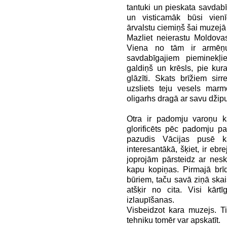
tantuki un pieskata savdabī
un visticamāk būsi vien
ārvalstu ciemiņš šai muzejā i
Mazliet neierastu Moldovas
Viena no tām ir armēņu-
savdabīgajiem pieminekļ
galdiņš un krēsls, pie kur
glāzīti. Skats brīžiem sir
uzsliets teju vesels marm
oligarhs dragā ar savu džipu
Otra ir padomju varoņu ka
glorificēts pēc padomju pa
pazudis Vācijas pusē ka
interesantākā, šķiet, ir ebr
joprojām pārsteidz ar nes
kapu kopiņas. Pirmajā brīd
būriem, taču savā ziņā skais
atšķir no cita. Visi kārtī
izlaupīšanas.
Visbeidzot kara muzejs. T
tehniku tomēr var apskatīt.