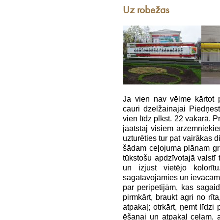
Uz robežas
Ja vien nav vēlme kārtot 
cauri dzelžainajai Piedņestr
vien līdz plkst. 22 vakarā. Pr
jāatstāj visiem ārzemniekie
uzturēties tur pat vairākas d
šādam ceļojuma plānam grū
tūkstošu apdzīvotajā valstī t
un izjust vietējo kolorī
sagatavojāmies un ievācām 
par peripetijām, kas sagai
pirmkārt, braukt agri no rīt
atpakaļ; otrkārt, ņemt līdzi
ēšanai un atpakaļ ceļam, 