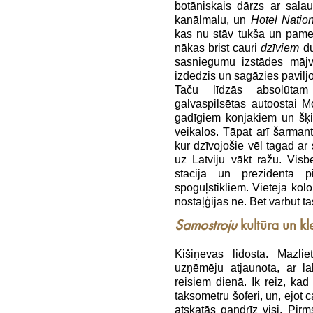
botāniskais dārzs ar sal
kanālmalu, un
Hotel Nation
kas nu stāv tukša un pamest
nākas brist cauri
dzīviem
du
sasniegumu izstādes mājv
izdedzis un sagāzies pavilj
Taču līdzās absolūtam
galvaspilsētas autoostai Mo
gadīgiem konjakiem un šķ
veikalos. Tāpat arī šarman
kur dzīvojošie vēl tagad ar
uz Latviju vākt ražu. Visb
stacija un prezidenta p
spoguļstikliem. Vietējā kolo
nostaļģijas ne. Bet varbūt tas
Samostroju
kultūra un kl
Kišiņevas lidosta. Mazlie
uzņēmēju atjaunota, ar 
reisiem dienā. Ik reiz, kad
taksometru šoferi, un, ejot 
atskatās gandrīz visi. Pir