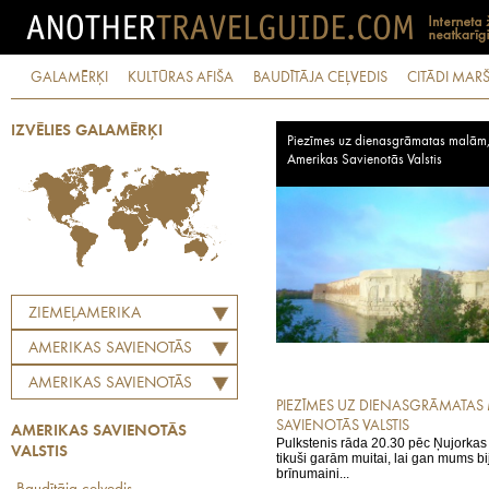
GALAMĒRĶI
KULTŪRAS AFIŠA
BAUDĪTĀJA CEĻVEDIS
CITĀDI MARŠ
IZVĒLIES GALAMĒRĶI
Piezīmes uz dienasgrāmatas malām
Amerikas Savienotās Valstis
ZIEMEĻAMERIKA
AMERIKAS SAVIENOTĀS
VALSTIS
AMERIKAS SAVIENOTĀS
PIEZĪMES UZ DIENASGRĀMATAS
VALSTIS
SAVIENOTĀS VALSTIS
AMERIKAS SAVIENOTĀS
Pulkstenis rāda 20.30 pēc Ņujorkas
VALSTIS
tikuši garām muitai, lai gan mums bij
brīnumaini...