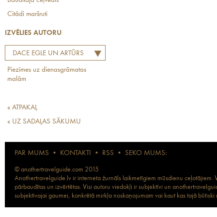
Baudītāja ceļvedis
Citādi maršruti
IZVĒLIES AUTORU
DACE EGLE UN ARTŪRS
TINTE
Piezīmes uz dienasgrāmatas
malām
« ATPAKAĻ
« UZ SADAĻAS SĀKUMU
PAR MUMS
•
KONTAKTI
•
RSS
•
SEKO MUMS:
© anothertravelguide.com 2015
Anothertravelguide.lv ir interneta žurnāls laikmetīgiem mūsdienu ceļotājiem. Vi
pārbaudītas un izvērtētas. Visi autoru viedokļi ir subjektīvi un anothertravel
subjektīvajai gaumei, konkrētā mirkļa noskaņojumam vai kaut kas tajā būtiski ma