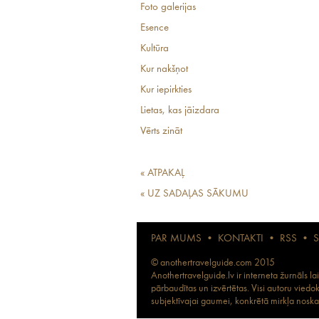
Foto galerijas
Esence
Kultūra
Kur nakšņot
Kur iepirkties
Lietas, kas jāizdara
Vērts zināt
« ATPAKAĻ
« UZ SADAĻAS SĀKUMU
PAR MUMS
•
KONTAKTI
•
RSS
•
© anothertravelguide.com 2015
Anothertravelguide.lv ir interneta žurnāls l
pārbaudītas un izvērtētas. Visi autoru viedo
subjektīvajai gaumei, konkrētā mirkļa noskaņ