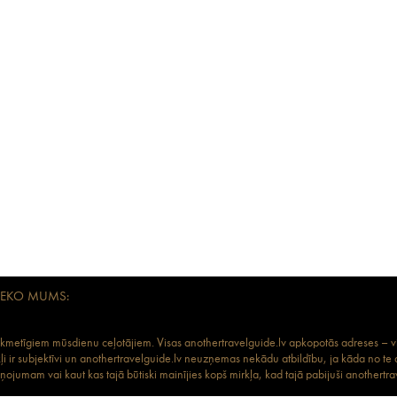
SEKO MUMS:
aikmetīgiem mūsdienu ceļotājiem. Visas anothertravelguide.lv apkopotās adreses – vies
kļi ir subjektīvi un anothertravelguide.lv neuzņemas nekādu atbildību, ja kāda no te
ojumam vai kaut kas tajā būtiski mainījies kopš mirkļa, kad tajā pabijuši anothertrav