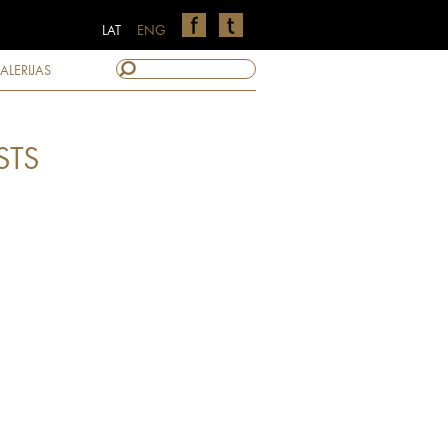
LAT
ENG
ALERIJAS
STS