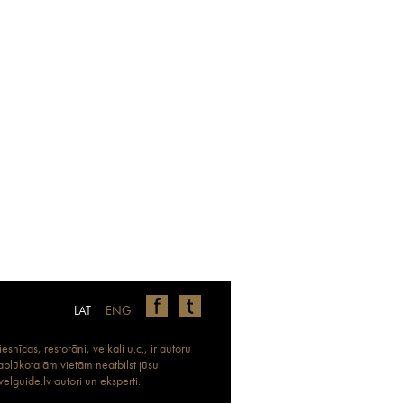
LAT
ENG
nīcas, restorāni, veikali u.c., ir autoru
 aplūkotajām vietām neatbilst jūsu
elguide.lv autori un eksperti.