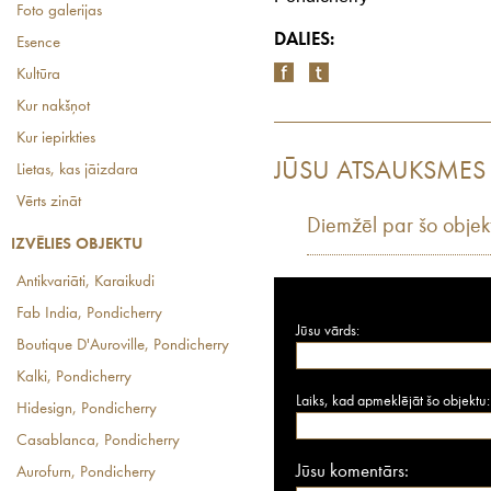
Foto galerijas
DALIES:
Esence
Kultūra
Kur nakšņot
Kur iepirkties
JŪSU ATSAUKSMES
Lietas, kas jāizdara
Vērts zināt
Diemžēl par šo objek
IZVĒLIES OBJEKTU
Antikvariāti, Karaikudi
Fab India, Pondicherry
Jūsu vārds:
Boutique D'Auroville, Pondicherry
Kalki, Pondicherry
Laiks, kad apmeklējāt šo objektu:
Hidesign, Pondicherry
Casablanca, Pondicherry
Jūsu komentārs:
Aurofurn, Pondicherry