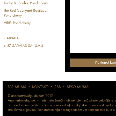
Kasha Ki Aasha, Pondicherry
The Red Courtyard Boutique,
Pondicherry
VIBE, Pondicherry
« ATPAKAĻ
« UZ SADAĻAS SĀKUMU
PAR MUMS
•
KONTAKTI
•
RSS
•
SEKO MUMS:
© anothertravelguide.com 2015
Anothertravelguide.lv ir interneta žurnāls laikmetīgiem mūsdienu ceļotājiem. Vi
pārbaudītas un izvērtētas. Visi autoru viedokļi ir subjektīvi un anothertravel
subjektīvajai gaumei, konkrētā mirkļa noskaņojumam vai kaut kas tajā būtiski ma