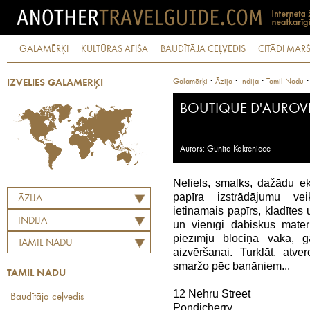
GALAMĒRĶI
KULTŪRAS AFIŠA
BAUDĪTĀJA CEĻVEDIS
CITĀDI MARŠ
·
·
·
Galamērķi
Āzija
Indija
Tamil Nadu
IZVĒLIES GALAMĒRĶI
BOUTIQUE D'AUROVI
Autors: Gunita Kakteniece
Neliels, smalks, dažādu e
papīra izstrādājumu vei
ĀZIJA
ietinamais papīrs, kladītes u
INDIJA
un vienīgi dabiskus mater
piezīmju blociņa vākā, 
TAMIL NADU
aizvēršanai. Turklāt, atv
smaržo pēc banāniem...
TAMIL NADU
12 Nehru Street
Baudītāja ceļvedis
Pondicherry