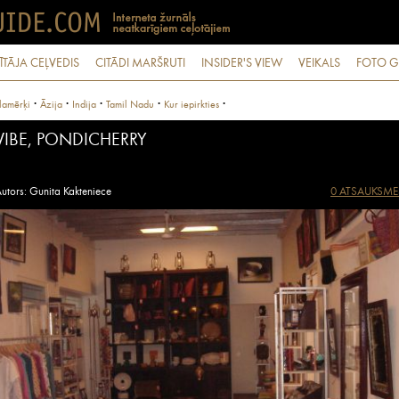
ĪTĀJA CEĻVEDIS
CITĀDI MARŠRUTI
INSIDER'S VIEW
VEIKALS
FOTO G
·
·
·
·
·
lamērķi
Āzija
Indija
Tamil Nadu
Kur iepirkties
VIBE, PONDICHERRY
utors: Gunita Kakteniece
0 ATSAUKSME