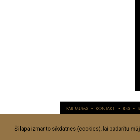
PAR MUMS
•
KONTAKTI
•
RSS
•
© anothertravelguide.com 2015
Anothertravelguide.lv ir interneta žurnāls l
pārbaudītas un izvērtētas. Visi autoru viedo
subjektīvajai gaumei, konkrētā mirkļa noskaņ