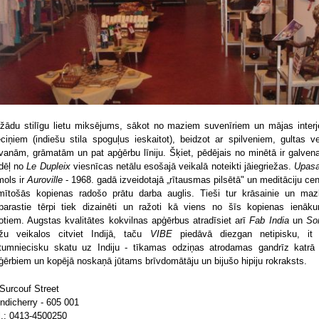
žādu stilīgu lietu miksējums, sākot no maziem suvenīriem un mājas interj
eciņiem (indiešu stila spoguļus ieskaitot), beidzot ar spilveniem, gultas ve
vanām, grāmatām un pat apģērbu līniju. Šķiet, pēdējais no minētā ir galvena
dēļ no
Le Dupleix
viesnīcas netālu esošajā veikalā noteikti jāiegriežas.
Upas
mols ir
Auroville
- 1968. gadā izveidotajā „rītausmas pilsētā" un meditāciju cen
mītošās kopienas radošo prātu darba auglis. Tieši tur krāsainie un mazl
parastie tērpi tiek dizainēti un ražoti kā viens no šīs kopienas ienāk
otiem. Augstas kvalitātes kokvilnas apģērbus atradīsiet arī
Fab India
un
So
žu veikalos citviet Indijā, taču
VIBE
piedāvā diezgan netipisku, it
etumniecisku skatu uz Indiju - tīkamas odziņas atrodamas gandrīz katrā
ģērbiem un kopējā noskaņā jūtams brīvdomātāju un bijušo hipiju rokraksts.
 Surcouf Street
ndicherry - 605 001
l.: 0413-4500250