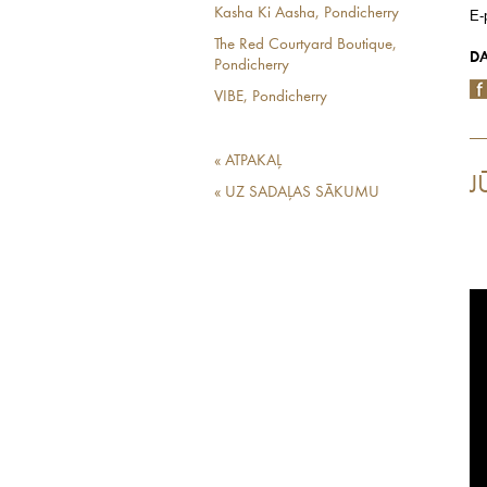
Kasha Ki Aasha, Pondicherry
E-
The Red Courtyard Boutique,
DA
Pondicherry
VIBE, Pondicherry
« ATPAKAĻ
J
« UZ SADAĻAS SĀKUMU