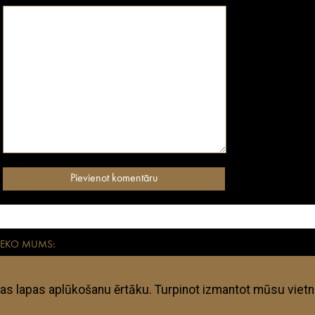
SEKO MUMS:
aikmetīgiem mūsdienu ceļotājiem. Visas anothertravelguide.lv apkopotās adreses – vies
kļi ir subjektīvi un anothertravelguide.lv neuzņemas nekādu atbildību, ja kāda no te
ojumam vai kaut kas tajā būtiski mainījies kopš mirkļa, kad tajā pabijuši anothertrav