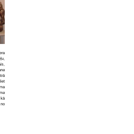
era
ļu,
is,
ana
trā
iet
uma
ma
 kā
 no