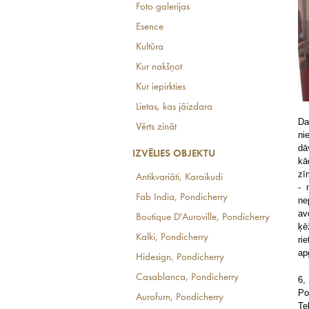
Foto galerijas
Esence
Kultūra
Kur nakšņot
Kur iepirkties
Lietas, kas jāizdara
Da
Vērts zināt
ni
dā
IZVĒLIES OBJEKTU
kā
zī
Antikvariāti, Karaikudi
- 
Fab India, Pondicherry
ne
av
Boutique D'Auroville, Pondicherry
ķē
Kalki, Pondicherry
ri
ap
Hidesign, Pondicherry
Casablanca, Pondicherry
6,
Po
Aurofurn, Pondicherry
Te