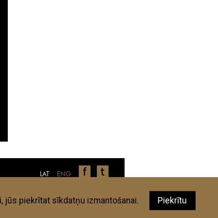
LAT
ENG
nīcas, restorāni, veikali u.c., ir autoru
 aplūkotajām vietām neatbilst jūsu
elguide.lv autori un eksperti.