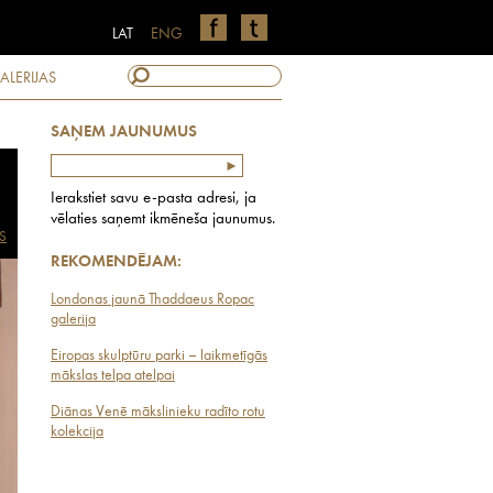
LAT
ENG
ALERIJAS
SAŅEM JAUNUMUS
Ierakstiet savu e-pasta adresi, ja
vēlaties saņemt ikmēneša jaunumus.
S
REKOMENDĒJAM:
Londonas jaunā Thaddaeus Ropac
galerija
Eiropas skulptūru parki – laikmetīgās
mākslas telpa atelpai
Diānas Venē mākslinieku radīto rotu
kolekcija