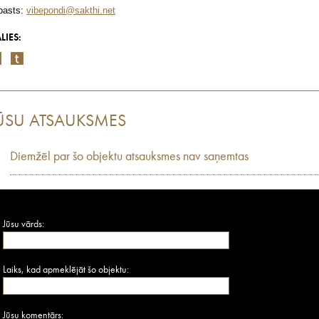
pasts:
vibepondi@sakthi.net
LIES:
ŪSU ATSAUKSMES
Diemžēl par šo objektu atsauksmes nav saņemtas
Jūsu vārds:
Laiks, kad apmeklējāt šo objektu:
Jūsu komentārs: