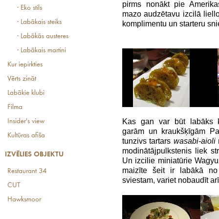
pirms nonākt pie Amerikas
· Eko stils
mazo audzētavu izcilā liel
· Labākais steiks
komplimentu un starteru sn
· Labākās austeres
· Labākais martini
Kur iepirkties
Vērts zināt
Labākie klubi
Filma
Kas gan var būt labāks k
Insider's view
garām un kraukšķīgām Pa
Kultūras afiša
tunzivs tartars
wasabi-aioli
m
modinātājpulkstenis liek s
IZVĒLIES OBJEKTU
Un izcilie miniatūrie Wagyu 
maizīte šeit ir labākā no
Restaurant 34
sviestam, variet nobaudīt arī
CUT
Hawksmoor