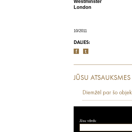
Westminster
London
10/2011
DALIES:
JŪSU ATSAUKSMES
Diemžēl par šo objek
Jūsu vārds: