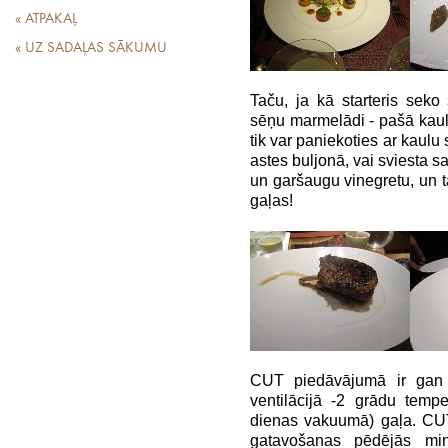
« ATPAKAĻ
« UZ SADAĻAS SĀKUMU
Taču, ja kā starteris sek
sēņu marmelādi - pašā kaula
tik var paniekoties ar kaul
astes buljonā, vai sviesta 
un garšaugu vinegretu, un ta
gaļas!
CUT piedāvājumā ir ga
ventilācijā -2 grādu temp
dienas vakuumā) gaļa. CUT
gatavošanas pēdējās mi