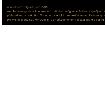
© anothertravelguide.com 2015
Anothertravelguide.lv ir interneta žurnāls laikmetīgiem mūsdienu ceļotājiem. Vi
pārbaudītas un izvērtētas. Visi autoru viedokļi ir subjektīvi un anothertravel
subjektīvajai gaumei, konkrētā mirkļa noskaņojumam vai kaut kas tajā būtiski ma