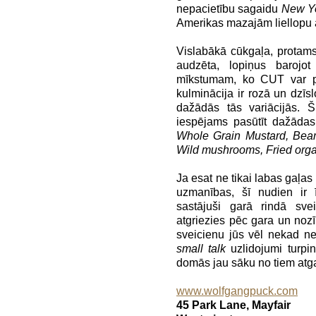
nepacietību sagaidu
New Yo
Amerikas mazajām liellopu 
Vislabākā cūkgaļa, protams, 
audzēta, lopiņus barojo
mīkstumam, ko CUT var pi
kulminācija ir rozā un dzī
dažādās tās variācijās. 
iespējams pasūtīt dažādas
Whole Grain Mustard, Bea
Wild mushrooms, Fried org
Ja esat ne tikai labas gaļas c
uzmanības, šī nudien ir ī
sastājuši garā rindā sv
atgriezies pēc gara un noz
sveicienu jūs vēl nekad n
small talk
uzlidojumi turpin
domās jau sāku no tiem atg
www.wolfgangpuck.com
45 Park Lane, Mayfair