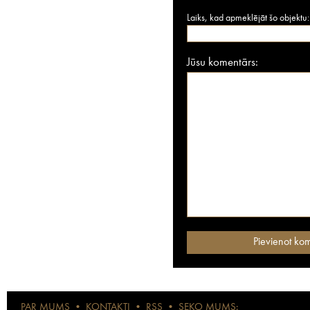
Laiks, kad apmeklējāt šo objektu:
Jūsu komentārs:
PAR MUMS
•
KONTAKTI
•
RSS
•
SEKO MUMS: