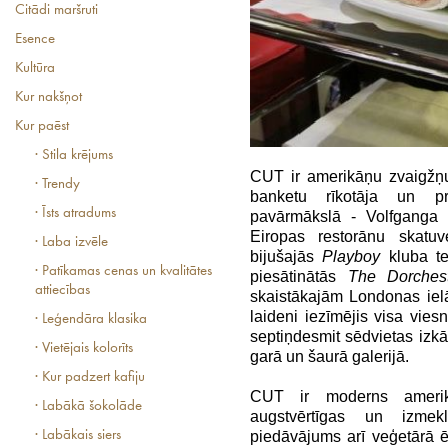
Citādi maršruti
Esence
Kultūra
Kur nakšņot
Kur paēst
· Stila krējums
CUT ir amerikāņu zvaigžņu
· Trendy
banketu rīkotāja un p
· Īsts atradums
pavārmākslā - Volfganga
Eiropas restorānu skatu
· Laba izvēle
bijušajās
Playboy
kluba te
· Patīkamas cenas un kvalitātes
piesātinātās
The Dorches
attiecības
skaistākajām Londonas ie
laideni iezīmējis visa vie
· Leģendāra klasika
septiņdesmit sēdvietas izkā
· Vietējais kolorīts
garā un šaurā galerijā.
· Kur padzert kafiju
CUT ir moderns amerikā
· Labākā šokolāde
augstvērtīgas un izme
· Labākais siers
piedāvājums arī veģetārā ē