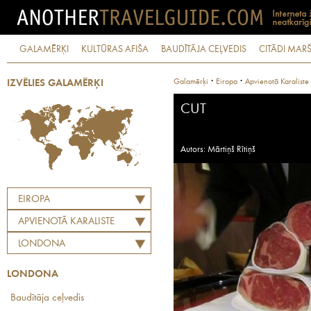
GALAMĒRĶI
KULTŪRAS AFIŠA
BAUDĪTĀJA CEĻVEDIS
CITĀDI MARŠ
·
·
Galamērķi
Eiropa
Apvienotā Karaliste
IZVĒLIES GALAMĒRĶI
CUT
Autors: Mārtiņš Rītiņš
EIROPA
APVIENOTĀ KARALISTE
LONDONA
LONDONA
Baudītāja ceļvedis