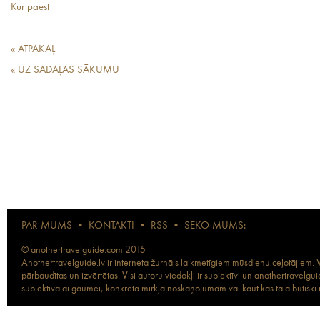
Kur paēst
« ATPAKAĻ
« UZ SADAĻAS SĀKUMU
PAR MUMS
•
KONTAKTI
•
RSS
•
SEKO MUMS:
© anothertravelguide.com 2015
Anothertravelguide.lv ir interneta žurnāls laikmetīgiem mūsdienu ceļotājiem. Vi
pārbaudītas un izvērtētas. Visi autoru viedokļi ir subjektīvi un anothertravel
subjektīvajai gaumei, konkrētā mirkļa noskaņojumam vai kaut kas tajā būtiski ma