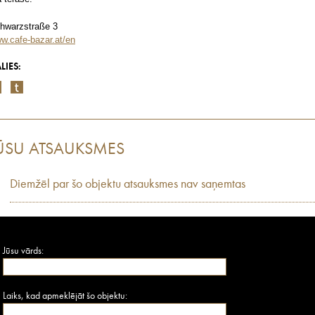
hwarzstraße 3
w.cafe-bazar.at/en
LIES:
ŪSU ATSAUKSMES
Diemžēl par šo objektu atsauksmes nav saņemtas
Jūsu vārds:
Laiks, kad apmeklējāt šo objektu: