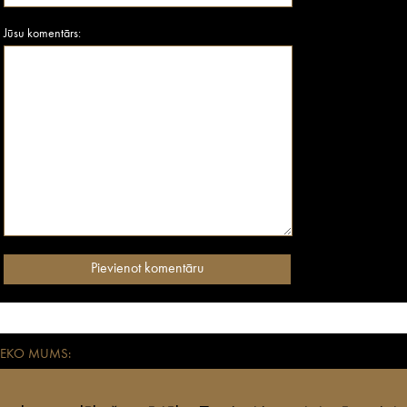
Jūsu komentārs:
SEKO MUMS:
aikmetīgiem mūsdienu ceļotājiem. Visas anothertravelguide.lv apkopotās adreses – vies