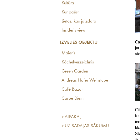
Kultūra
Kur paēst
Lietas, kas jāizdara
Insider's view
Ca
IZVĒLIES OBJEKTU
ja
Maier’s
vi
Köchelverzeichnis
Green Garden
Andreas Hofer Weinstube
Café Bazar
Carpe Diem
Ci
fe
« ATPAKAĻ
ie
« UZ SADAĻAS SĀKUMU
kl
St
ār