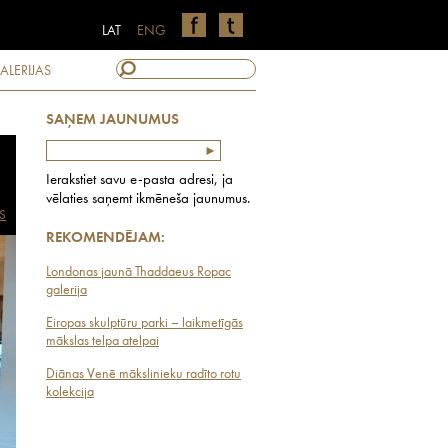
LAT
ENG
ALERIJAS
SAŅEM JAUNUMUS
Ierakstiet savu e-pasta adresi, ja
vēlaties saņemt ikmēneša jaunumus.
S
REKOMENDĒJAM:
Londonas jaunā Thaddaeus Ropac
galerija
Eiropas skulptūru parki – laikmetīgās
mākslas telpa atelpai
Diānas Venē mākslinieku radīto rotu
kolekcija