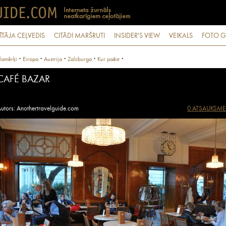
ĪTĀJA CEĻVEDIS
CITĀDI MARŠRUTI
INSIDER'S VIEW
VEIKALS
FOTO G
·
·
·
·
·
lamērķi
Eiropa
Austrija
Zalcburga
Kur paēst
CAFÉ BAZAR
utors: Anothertravelguide.com
0 ATSAUKSME