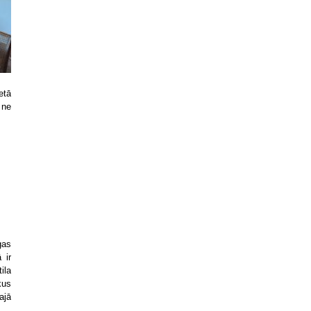
etā
 ne
gas
 ir
ila
kus
ajā