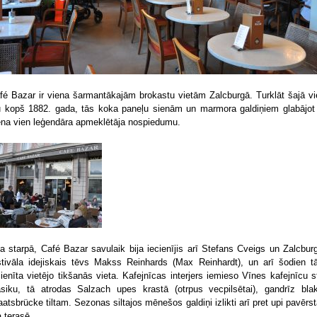
fé Bazar ir viena šarmantākajām brokastu vietām Zalcburgā. Turklāt šajā vi
u kopš 1882. gada, tās koka paneļu sienām un marmora galdiņiem glabājot
ena vien leģendāra apmeklētāja nospiedumu.
ta starpā, Café Bazar savulaik bija iecienījis arī Stefans Cveigs un Zalcbur
stivāla idejiskais tēvs Makss Reinhards (Max Reinhardt), un arī šodien tā
cienīta vietējo tikšanās vieta. Kafejnīcas interjers iemieso Vīnes kafejnīcu st
asiku, tā atrodas Salzach upes krastā (otrpus vecpilsētai), gandrīz bla
aatsbrücke tiltam. Sezonas siltajos mēnešos galdiņi izlikti arī pret upi pavērst
a terasē.