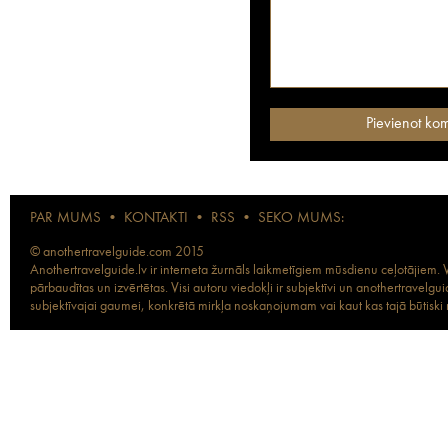
PAR MUMS
•
KONTAKTI
•
RSS
•
SEKO MUMS:
© anothertravelguide.com 2015
Anothertravelguide.lv ir interneta žurnāls laikmetīgiem mūsdienu ceļotājiem. Vi
pārbaudītas un izvērtētas. Visi autoru viedokļi ir subjektīvi un anothertravel
subjektīvajai gaumei, konkrētā mirkļa noskaņojumam vai kaut kas tajā būtiski ma