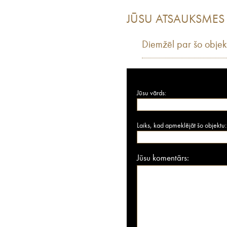
JŪSU ATSAUKSMES
Diemžēl par šo objek
Jūsu vārds:
Laiks, kad apmeklējāt šo objektu:
Jūsu komentārs: