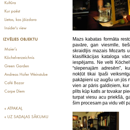
Kultūra
Kur paēst
Lietas, kas jāizdara
Insider's view
Mazs kabatas formāta resto
IZVĒLIES OBJEKTU
pavāre, gan viesmīle, tieš
Maier’s
skraidījis mazais Mozarts u
klasifikācijas kataloga vārd
Köchelverzeichnis
iespējams. Ne velti Köche
Green Garden
“slepenajām adresēm”, kur
nokļūt tikai īpaši veiksmī
Andreas Hofer Weinstube
pakāpieni uz augšu un jūs 
Café Bazar
vien ar pāris galdiņiem, kur
plīts kūp katls ar tovakar 
Carpe Diem
turpat viesu acu priekšā, g
šim procesam pa vidu vēl p
« ATPAKAĻ
« UZ SADAĻAS SĀKUMU