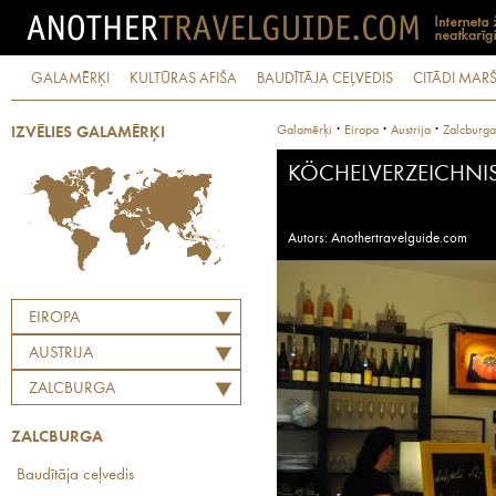
GALAMĒRĶI
KULTŪRAS AFIŠA
BAUDĪTĀJA CEĻVEDIS
CITĀDI MARŠ
·
·
·
Galamērķi
Eiropa
Austrija
Zalcburga
IZVĒLIES GALAMĒRĶI
KÖCHELVERZEICHNI
Autors: Anothertravelguide.com
EIROPA
AUSTRIJA
ZALCBURGA
ZALCBURGA
Baudītāja ceļvedis