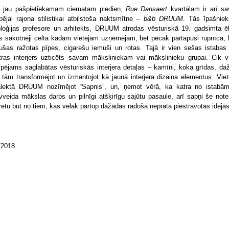
 jau pašpietiekamam ciematam piedien,
Rue Dansaert
kvartālam ir arī sa
pējai rajona stilistikai atbilstoša naktsmītne –
b&b DRUUM
. Tās īpašnieki
oloģijas profesore un arhitekts, DRUUM atrodas vēsturiskā 19. gadsimta ē
s sākotnēji celta kādam vietējam uzņēmējam, bet pēcāk pārtapusi rūpnīcā, 
kušas ražotas pīpes, cigarešu iemuši un rotas. Tajā ir vien sešas istabas
tras interjers uzticēts savam māksliniekam vai mākslinieku grupai. Cik v
spējams saglabātas vēsturiskās interjera detaļas – kamīni, koka grīdas, da
 tām transformējot un izmantojot kā jaunā interjera dizaina elementus. Viet
alektā DRUUM nozīmējot “Sapnis”, un, ņemot vērā, ka katra no istabām
vveida mākslas darbs un pilnīgi atšķirīgu sajūtu pasaule, arī sapņi še notei
rētu būt no tiem, kas vēlāk pārtop dažādās radoša neprāta piestrāvotās idejās
/2018