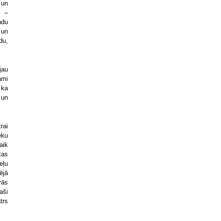
 un
 –
ndu
 un
du,
jau
ami
 ka
 un
rai
eku
aik
tas
eļu
ējā
vās
aši
trs