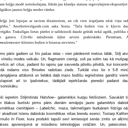
sam beļģu modē notiekošajam, līdzās jau klasiķu statusu ieguvušajiem eksponējot 
ilgtākos jaunos beļģu modes vārdus.
Beļģi ļoti lepojas ar saviem dizaineriem, un cik vien iespējams nēsā viņu rad
ģērbu,” Anothertrvelguide.com saka Sonia. “Taču šodien viss ir kļuvis da
erīgāks. Trakulīgas lietas pārdot ir salīdzinoši daudz grūtāk nekā agrāk, publika 
m gatava. Cilvēki mūsdienās kļūst arvien praktiskāki. Piemēram,
meulemeester
klientes šodien ir biznesa sievietes."
rms pāris gadiem uz šīs pašas ielas – vien pārdesmit metrus tālāk,
Stilj
atv
ī vīriešu modes veikalu. Un, flagmanim cienīgi, soli pa solim tas kā mušpap
evilcis arī citus, padarot šo rajonu par savveida pilsētu pilsētā, kur koncentr
idā rodams viss Briseles radošais zieds. Turklāt viss še ir 5-8 min
jāmgājiena attālumā un lielākā daļā mazo bodīšu iegriežoties gandrīz vien
stapsiet arī to īpašniekus, tādējādi iepirkšanās pieredzi padarot da
rsoniskāku.
eši iepretim
Stilj
mitinās
Hatshoe
– galamērķis kurpju fetišistiem. Savukārt ti
m blakus burtiski pirms pāris dienām iemājojis jauns galamērķis dabis
smētikas cienītājiem –
Labelchic,
maza, laikmetīgam buduāram līdzīga oā
r atradīsiet īstenu dabiskās kosmētikas nišas brendu esenci. Tostarp Kaliforn
imušo
In Fiore
, kura produkti tapuši sevī iemiesojot senās zintis un alķīmi
akses apvienojumā ar mūsdienu tehnoloģijas virāžām. Un, pateicoties