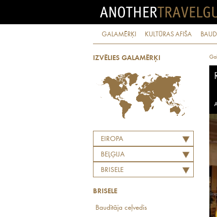
GALAMĒRĶI
KULTŪRAS AFIŠA
BAUD
Ga
IZVĒLIES GALAMĒRĶI
A
EIROPA
BEĻĢIJA
BRISELE
BRISELE
Baudītāja ceļvedis