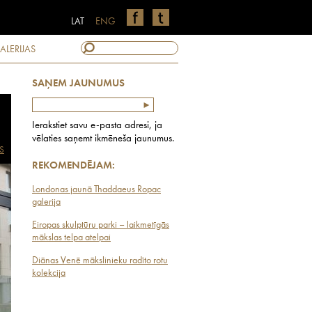
LAT
ENG
ALERIJAS
SAŅEM JAUNUMUS
Ierakstiet savu e-pasta adresi, ja
vēlaties saņemt ikmēneša jaunumus.
S
REKOMENDĒJAM:
Londonas jaunā Thaddaeus Ropac
galerija
Eiropas skulptūru parki – laikmetīgās
mākslas telpa atelpai
Diānas Venē mākslinieku radīto rotu
kolekcija