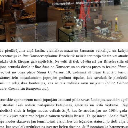
du piedāvājuma ziņā izcilu, vienlaikus mazu un šarmantu veikaliņu un kafejn
ncentrāciju kā
Rue Dansaert
apkaime Briselē tik nelielā teritorijā diezin vai atradī
udzās citās Eiropas galvaspilsētās.
Ne velti tā tiek dēvēta arī par Briseles stila o
jona centrālā dzīsla ir
Rue Antoine Dansaert
un no vienas puses to iezīmē
Place 
ry
, bet no otras place
Staint Catherine
. 19. gadsimtā šī bijusi tirgotāju teritor
kārtnes ielu nosaukumiem joprojām godinot rūpalus, kas savulaik še plaukuši
luši un reliģiskās konfesijas, kas še reiz radušas savu mājvietu (
Saint Cather
uare, Carthuisia Ramparts
u.c.).
sturiskie apartamentu nami joprojām uzticami pilda savas funkcijas, savukārt agrā
dustriālās ēkas šodien pārtapušas kafejnīcās, galerijās un stila veikalos. Raj
mboliskā sirds ir beļģu modes veikals
Stijl
, kas še atrodas jau no 1984. gada
vulaik kļuva par pirmo beļģu dizaineru veikalu Briselē. Tā īpašniece -
Sonia Noël
ļģu modes skatuves jau iemantojusi vizionāres un leģendas statusu
, jo tieši viņa 
rmā, kas savulaik uzdrīkstējās investēt beļģu dizainā.
Stijl
joprojām kā barometrs s