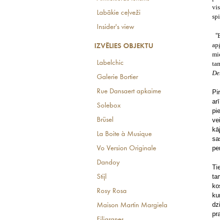
vi
Labākie ceļveži
sp
Insider's view
“
ap
IZVĒLIES OBJEKTU
mi
Labelchic
ta
De
Galerie Bortier
Rue Dansaert apkaime
Pi
ar
Solebox
pi
Brüsel
ve
kā
La Boite à Musique
sa
pe
Vo Version Originale
Dandoy
Ti
ta
Stijl
ko
Rosy Rosa
ku
dz
Maison Martin Margiela
pr
Filigranes