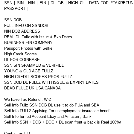
SSN | SIN | NIN | EIN | DL F\B | HIGH Cs | DATA FOR #TAXREFUN
PASSPORT |
SSN DOB
FULL INFO ON SSNDOB
NIN DOB ADDRESS
REAL DL Fullz with Issue & Exp Dates
BUSINESS EIN COMPANY
Passport Photos with Selfie
High Credit Scores
DL FOR COINBASE
SSN SIN SPAMMED & VERIFIED
YOUNG & OLD AGE FULLZ
HIGH CREDIT SCORES PROS FULLZ
SSN DOB DL FULLZ WITH ISSUE & EXPIRY DATES
DEAD FULLZ UK USA CANADA
We have Tax Refund , W-2
Sell Info Fullz SSN DOB DL use it to do PUA and SBA
Sell Info FULLZ Applying For unemployment insurance benefit.
Sell Info for red Account Ebay and Amazon , Bank
Sell Info SSN + DOB + DOC + DL scan front & back is Real 100%\
Contact us ! ! ! !