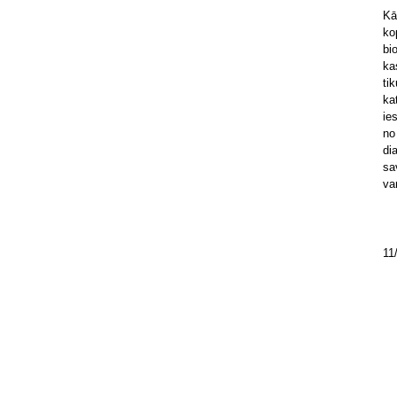
Kā
ko
bi
ka
ti
ka
ie
no
di
sa
va
11