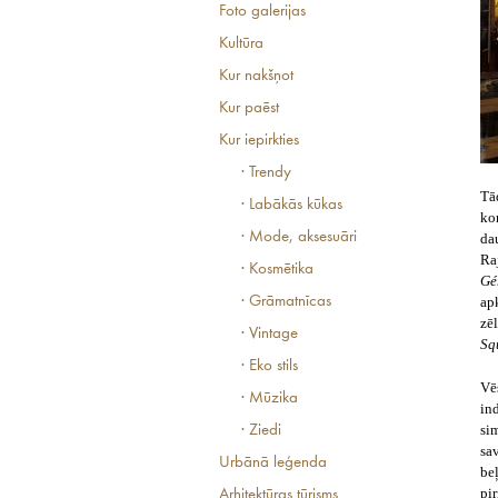
Foto galerijas
Kultūra
Kur nakšņot
Kur paēst
Kur iepirkties
· Trendy
Tā
· Labākās kūkas
ko
· Mode, aksesuāri
da
Ra
· Kosmētika
Gé
· Grāmatnīcas
ap
zē
· Vintage
Sq
· Eko stils
Vē
· Mūzika
in
si
· Ziedi
sa
Urbānā leģenda
be
pi
Arhitektūras tūrisms