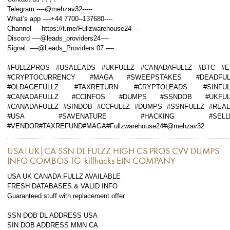
Telegram ----@mehzav32-----
What’s app ----+44 7700--137680----
Channel ----https://t.me/Fullzwarehouse24----
Discord ----@leads_providers24----
Signal. ----@Leads_Providers.07 ----
#FULLZPROS #USALEADS #UKFULLZ #CANADAFULLZ #BTC #E
#CRYPTOCURRENCY #MAGA #SWEEPSTAKES #DEADFUL
#OLDAGEFULLZ #TAXRETURN #CRYPTOLEADS #SINFUL
#CANADAFULLZ #CCINFOS #DUMPS #SSNDOB #UKFUL
#CANADAFULLZ #SINDOB #CCFULLZ #DUMPS #SSNFULLZ #REAL
#USA #SAVENATURE #HACKING #SELL
#VENDOR#TAXREFUND#MAGA#Fullzwarehouse24#@mehzav32
USA|UK|CA SSN DL FULZZ HIGH CS PROS CVV DUMPS
INFO COMBOS TG-killhacks EIN COMPANY
USA UK CANADA FULLZ AVAILABLE
FRESH DATABASES & VALID INFO
Guaranteed stuff with replacement offer
SSN DOB DL ADDRESS USA
SIN DOB ADDRESS MMN CA