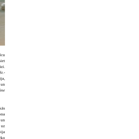
īcu
siet
āzi.
St.-
ija,
 un
ine
kās
ona
 un
,
uz
bija
eko