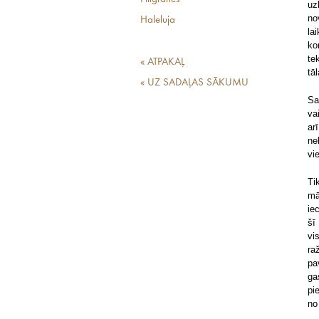
uz
n
Haleluja
la
ko
te
« ATPAKAĻ
tā
« UZ SADAĻAS SĀKUMU
Sa
va
ar
ne
vi
Ti
mā
ie
šī
vi
ra
pa
ga
pi
no