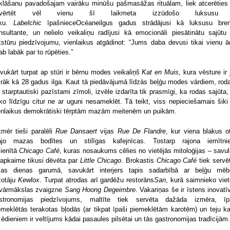
klāšanu pavadošajam vairāku minūšu pašmasāžas rituālam, liek atcerēties
ovērtēt vēl vienu šī laikmeta izzūdošo luksusu
iku.
Labelchic
īpašniece
Océane
ilgus gadus strādājusi kā luksusu bre
nsultante, un nelielo veikaliņu radījusi kā emocionāli piesātinātu sajūtu
kstūru piedzīvojumu, vienlaikus atgādinot: “Jums daba devusi tikai vienu ā
lab labāk par to rūpēties.”
vukārt turpat ap stūri ir bērnu modes veikaliņš
Kat en Muis,
kura vēsture ir 
irāk kā 28 gadus ilga. Kaut tā piedāvājumā līdzās beļģu modes vārdiem, rod
ī starptautiski pazīstami zīmoli, izvēle izdarīta tik prasmīgi, ka rodas sajūta,
ko līdzīgu citur ne ar uguni nesameklēt. Tā teikt, viss nepieciešamais šiki
enlaikus demokrātiski tērptām mazām meitenēm un puikām.
kmēr tieši paralēli
Rue Dansaert
vijas
Rue De Flandre
, kur viena blakus ot
jo mazas bodītes un stilīgas kafejnīcas. Tostarp rajona iemītni
cienītā
Chicago Café
, kuras nosaukums cēlies no vietējās mitoloģijas – savul
 apkaime tikusi dēvēta par
Little Chicago
. Brokastis
Chicago Café
tiek servē
sas dienas garumā, savukārt interjers tapis sadarbībā ar beļģu mēb
žotāju
Kewlox
. Turpat atrodas arī gardēžu restorāns
San
, kurā saimnieko viet
vārmākslas zvaigzne
Sang Hoong Degeimbre
. Vakariņas še ir īstens inovatī
stronomijas piedzīvojums, maltīte tiek servēta dažāda izmēra, īp
emeklētās terakotas bļodās (ar tikpat īpaši piemeklētām karotēm) un teju ka
 ēdieniem ir veltījums kādai pasaules pilsētai un tās gastronomijas tradīcijām.