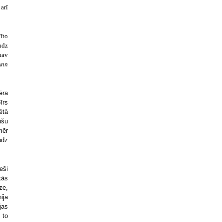
arī
īto
udz
nav
Ann
ēra
īrs
ētā
ūšu
mēr
udz
eši
kās
ze,
ijā
jas
 to