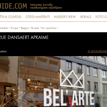
ĪTĀJA CEĻVEDIS
CITĀDI MARŠRUTI
INSIDER'S VIEW
VEIKALS
FOTO G
·
·
·
·
·
lamērķi
Eiropa
Beļģija
Brisele
Kur iepirkties
RUE DANSAERT APKAIME
utors:
15 ATSAUKSME