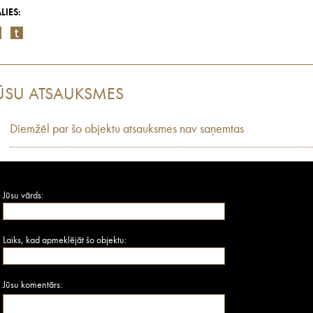
LIES:
ŪSU ATSAUKSMES
Diemžēl par šo objektu atsauksmes nav saņemtas
Jūsu vārds:
Laiks, kad apmeklējāt šo objektu:
Jūsu komentārs: