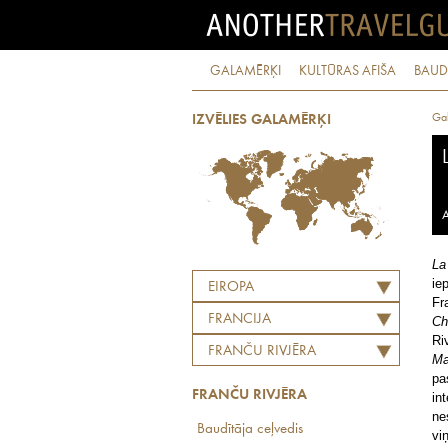
GALAMĒRĶI
KULTŪRAS AFIŠA
BAUD
Ga
IZVĒLIES GALAMĒRĶI
A
La
ie
EIROPA
Fr
FRANCIJA
Ch
Ri
FRANČU RIVJĒRA
Ma
pa
FRANČU RIVJĒRA
in
ne
Baudītāja ceļvedis
vi