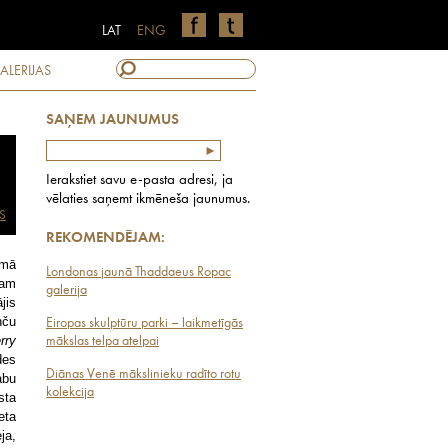
LAT
ENG
ALERIJAS
SAŅEM JAUNUMUS
Ierakstiet savu e-pasta adresi, ja
vēlaties saņemt ikmēneša jaunumus.
S
REKOMENDĒJAM:
umā
Londonas jaunā Thaddaeus Ropac
gam
galerija
jis
nču
Eiropas skulptūru parki – laikmetīgās
rry
mākslas telpa atelpai
des
Diānas Venē mākslinieku radīto rotu
abu
kolekcija
sta
eta
ja,