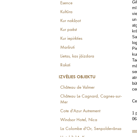
Gi
Esence
mī
Kultūra
vi
un
Kur nakšņot
at
Kur paēst
kr
Sa
Kur iepirkties
lo
Maršruti
Pi
ku
Lietas, kas jāizdara
Ta
Raksti
mā
se
IZVĒLIES OBJEKTU
at
bū
Château de Valmer
ce
Château Le Cagnard, Cagnes-sur-
Ce
Mer
Cote d'Azur Autrement
1 
06
Windsor Hotel, Nica
La Colombe d'Or, Senpoldevānsa
ww