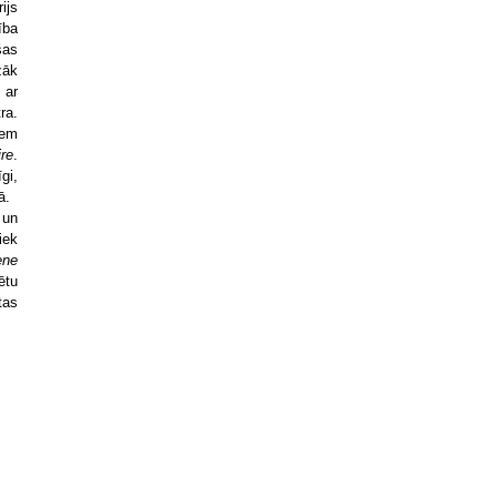
ijs
ība
šas
zāk
 ar
ra.
iem
re
.
gi,
ā.
 un
iek
ene
ētu
tas