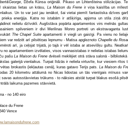
lbert&George
, Džefa Kūnsa oriģināli. Pikaso un Lihtenšteina stilizācijas. Ter
l skaistas lietas un krāsu,
La Maison du Frene
ir viņa kaislība un mīlest
enlaikus. Un to var just jau ienākot, šai vietai piemīt fantastiska dzīves gar
 prieka enerģija. Katra no istabām ir atšķirīga, apjoma un stila ziņā drī
gādinot nelielu dzīvokli. Augšstāva popārta apartamentos virs melnās gultas
āsainiem spilveniem ir divi Merilinas Monro portreti un ekstravaganta lust
vukārt
The Chapel Suite
apartamenti ir viegli un gaisīgi. Pa vienu no lielaj
giem var redzēt arī pilsētiņas lepnumu - Matisa apgleznoto
Chapelle du Rosai
emēroti arī, ja ceļojat trijatā, jo tajā ir vēl istaba ar atsevišķu gultu. Neatkarī
ru no apartamentiem izvēlaties, visos vannasistabas ir nelielas istabas lielum
ču pašu
La Maison du Frene
dvēseli meklējiet otrā stāva salonā - bilbliotekā
kslas galerijā vienlaikus. Turpat līdzās ir neliela virtuvīte, kur viesiem rītos t
rvētas brokastis (iekļautas cenā), kuras gatavo Terijs pats.
La Maison du Fr
rodas 20 kilometru attālumā no Nicas lidostas un tās vienīgais mīnuss var
t savas autosstāvvietas trūkums - to nāksies atstāt turpat blakus esošā pilsē
ntrālā laikuma pazemes stāvvietā.
na - no 140 eiro
place du Frene
340 Vence
w.lamaisondufrene.com