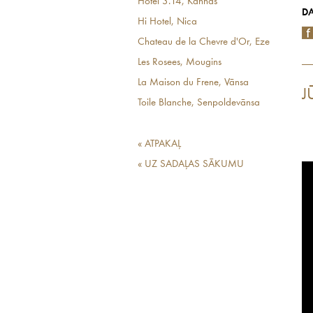
Hotel 3.14, Kannas
DA
Hi Hotel, Nica
Chateau de la Chevre d'Or, Eze
Les Rosees, Mougins
La Maison du Frene, Vānsa
J
Toile Blanche, Senpoldevānsa
« ATPAKAĻ
« UZ SADAĻAS SĀKUMU