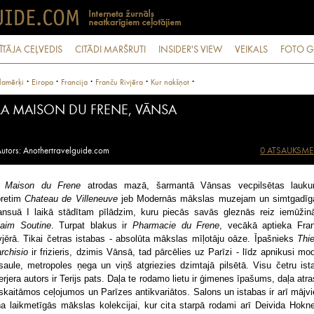
ĪTĀJA CEĻVEDIS
CITĀDI MARŠRUTI
INSIDER'S VIEW
VEIKALS
FOTO G
·
·
·
·
·
lamērķi
Eiropa
Francija
Franču Rivjēra
Kur nakšņot
LA MAISON DU FRENE, VĀNSA
utors: Anothertravelguide.com
0 ATSAUKSME
 Maison du Frene
atrodas mazā, šarmantā Vānsas vecpilsētas lauk
pretim
Chateau de Villeneuve
jeb Modernās mākslas muzejam un simtgadī
ansuā I laikā stādītam pīlādzim, kuru piecās savās gleznās reiz iemūžinā
aim Soutine
. Turpat blakus ir
Pharmacie du Frene
, vecākā aptieka Fra
vjērā. Tikai četras istabas - absolūta mākslas mīļotāju oāze. Īpašnieks
Thie
rchisio
ir frizieris, dzimis Vānsā, tad pārcēlies uz Parīzi - līdz apnikusi mo
saule, metropoles ņega un viņš atgriezies dzimtajā pilsētā. Visu četru ist
terjera autors ir Terijs pats. Daļa te rodamo lietu ir ģimenes īpašums, daļa atra
skaitāmos ceļojumos un Parīzes antikvariātos. Salons un istabas ir arī mājvi
ņa laikmetīgās mākslas kolekcijai, kur cita starpā rodami arī Deivida Hokne