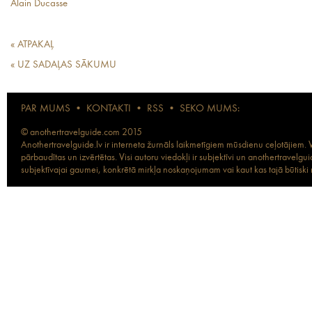
Alain Ducasse
« ATPAKAĻ
« UZ SADAĻAS SĀKUMU
PAR MUMS
•
KONTAKTI
•
RSS
•
SEKO MUMS:
© anothertravelguide.com 2015
Anothertravelguide.lv ir interneta žurnāls laikmetīgiem mūsdienu ceļotājiem. Vi
pārbaudītas un izvērtētas. Visi autoru viedokļi ir subjektīvi un anothertravel
subjektīvajai gaumei, konkrētā mirkļa noskaņojumam vai kaut kas tajā būtiski ma