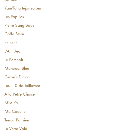
Yam'Tcha tējas salons
Les Papilles
Pierre Sang Boyer
Caffè Stern
Eclectic
L'Ami Jean
Le Perchoir
Monsieur Bleu
Gwon’s Dining
Les 110 de Taillevent
A la Petite Chaise
Miss Ko
Ma Cocotte
Terroir Parisien
Le Verre Volé