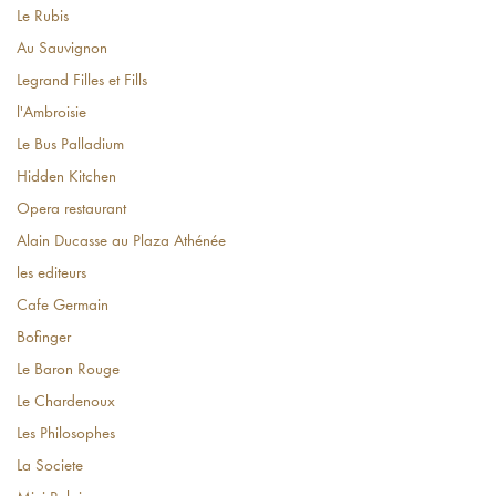
Le Rubis
Au Sauvignon
Legrand Filles et Fills
l'Ambroisie
Le Bus Palladium
Hidden Kitchen
Opera restaurant
Alain Ducasse au Plaza Athénée
les editeurs
Cafe Germain
Bofinger
Le Baron Rouge
Le Chardenoux
Les Philosophes
La Societe