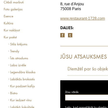
Citādi maršruti
8, rue d'Anjou
75008 Paris
Foto galerijas
Esence
www.restaurant-1728.com
Kultūra
DALIES:
Kur nakšņot
Kur paēst
· Stila krējums
· Trendy
JŪSU ATSAUKSMES
· Īsts atradums
· Laba izvēle
Diemžēl par šo objek
· Leģendāra klasika
· Labākās brokastis
· Kur padzert kafiju
Jūsu vārds:
· Bistro
· Kur iedzert vīnu
· Labākā šokolāde
Laiks, kad apmeklējāt šo objektu: