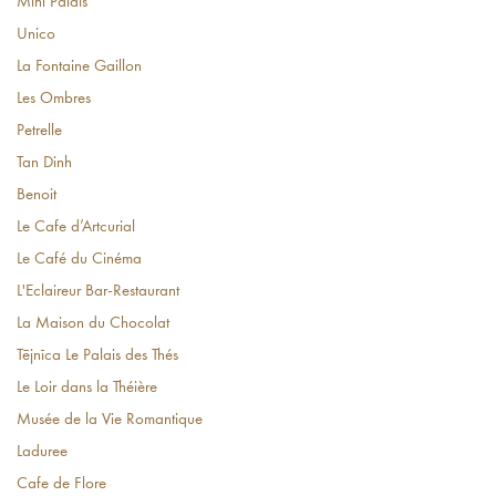
Mini Palais
Unico
La Fontaine Gaillon
Les Ombres
Petrelle
Tan Dinh
Benoit
Le Cafe d’Artcurial
Le Café du Cinéma
L'Eclaireur Bar-Restaurant
La Maison du Chocolat
Tējnīca Le Palais des Thés
Le Loir dans la Théière
Musée de la Vie Romantique
Laduree
Cafe de Flore