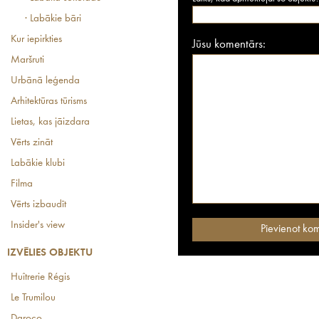
· Labākie bāri
Kur iepirkties
Jūsu komentārs:
Maršruti
Urbānā leģenda
Arhitektūras tūrisms
Lietas, kas jāizdara
Vērts zināt
Labākie klubi
Filma
Vērts izbaudīt
Insider's view
IZVĒLIES OBJEKTU
Huîtrerie Régis
Le Trumilou
Daroco