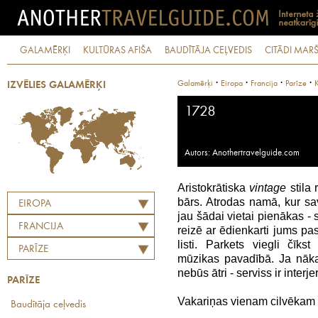
GALAMĒRĶI
KULTŪRAS AFIŠA
BAUDĪTĀJA CEĻVEDIS
CITĀDI MARŠ
·
·
·
·
Galamērķi
Eiropa
Francija
Parīze
K
IZVĒLIES GALAMĒRĶI
1728
Autors: Anothertravelguide.com
Aristokrātiska
vintage
stila 
bārs. Atrodas namā, kur sa
EIROPA
jau šādai vietai pienākas - 
FRANCIJA
reizē ar ēdienkarti jums p
listi. Parkets viegli čīk
PARĪZE
mūzikas pavadībā. Ja nākat
nebūs ātri - serviss ir interj
PARĪZE
Vakariņas vienam cilvēkam (b
Baudītāja ceļvedis