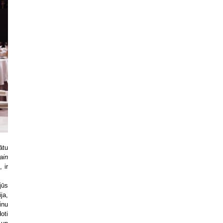
ātu
ain
e
, ir
jūs
ija,
inu
oti