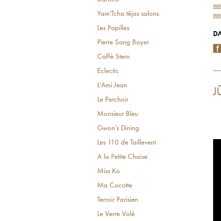
ww
Yam'Tcha tējas salons
ww
Les Papilles
DA
Pierre Sang Boyer
Caffè Stern
Eclectic
L'Ami Jean
J
Le Perchoir
Monsieur Bleu
Gwon’s Dining
Les 110 de Taillevent
A la Petite Chaise
Miss Ko
Ma Cocotte
Terroir Parisien
Le Verre Volé