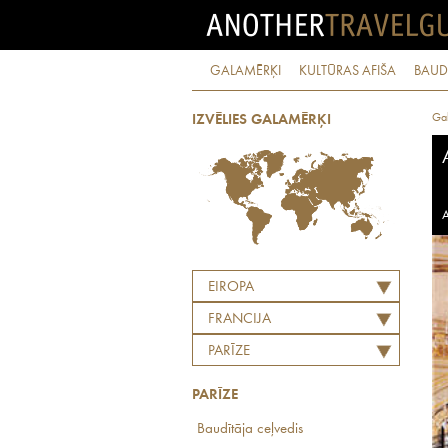
GALAMĒRĶI
KULTŪRAS AFIŠA
BAUD
Ga
IZVĒLIES GALAMĒRĶI
A
EIROPA
FRANCIJA
PARĪZE
PARĪZE
Baudītāja ceļvedis