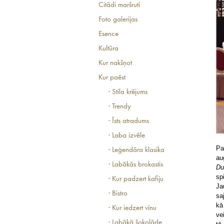
Citādi maršruti
Foto galerijas
Esence
Kultūra
Kur nakšņot
Kur paēst
· Stila krējums
· Trendy
· Īsts atradums
· Laba izvēle
Pa
· Leģendāra klasika
au
· Labākās brokastis
Du
sp
· Kur padzert kafiju
Ja
· Bistro
sa
kā
· Kur iedzert vīnu
ve
· Labākā šokolāde