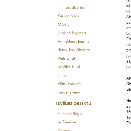
tā
la
· Labākie bāri
ti
Kur iepirkties
Al
pu
Maršruti
at
Urbānā leģenda
be
Fr
Arhitektūras tūrisms
ti
Lietas, kas jāizdara
pr
pa
Vērts zināt
sa
pa
Labākie klubi
Filma
At
Di
Vērts izbaudīt
Sl
Insider's view
Ho
IZVĒLIES OBJEKTU
25
75
Huîtrerie Régis
Te
Le Trumilou
Fa
Daroco