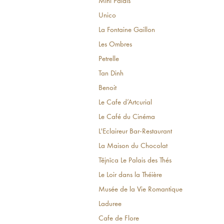
Mini Palais
Unico
La Fontaine Gaillon
Les Ombres
Petrelle
Tan Dinh
Benoit
Le Cafe d’Artcurial
Le Café du Cinéma
L'Eclaireur Bar-Restaurant
La Maison du Chocolat
Tējnīca Le Palais des Thés
Le Loir dans la Théière
Musée de la Vie Romantique
Laduree
Cafe de Flore