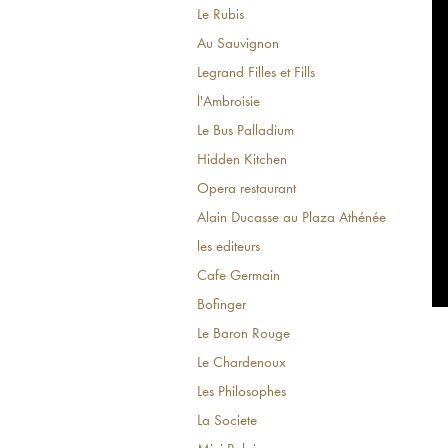
Le Rubis
Au Sauvignon
Legrand Filles et Fills
l'Ambroisie
Le Bus Palladium
Hidden Kitchen
Opera restaurant
Alain Ducasse au Plaza Athénée
les editeurs
Cafe Germain
Bofinger
Le Baron Rouge
Le Chardenoux
Les Philosophes
La Societe