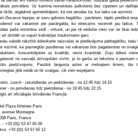
, lai dāmas ērti varētu novietot savas rokassomiņas, sudraba galda piederumi
bākais porcelāns. Uz kamīna novietotais pulkstenis bez cipariem un rādītāj
kai tikšķ, atgādinot apmeklētājiem, ka viņi atrodas tur, kur laiku var aizmirst.
ain Ducasse
lepojas ar savu galveno bagātību - pavāriem, tāpēc piedāvā iesp
sdienot vai vakariņot pie pavārgalda, ko ieteicams rezervēt jau laikus. 
rodas pašā restorāna sirdī - virtuvē, un pie tā sēdošie viesi var ne tikai redz
t arī dzirdēt un sajust kulinārijas trauksmaino garu.
anāu valodā rakstītā ēdienkarte neizceļas ar piedāvājuma pārbagātību, taāu 
kai nozīmē, ka pasniegtās pusdienas vai vakariņas būs pagatavotas no svaig
oduktiem, koncentrējoties uz kvalitāti, nevis kvantitāti. Zivju ēdieni vien
gatavoti no savvaļā dzīvojošām zivīm, jo to garša un tekstūra ir pavisam c
jūtu piedzīvojums. Pasūtot langusta astes ar melnajiem ikriem, tās t
sniegtas jēlā veidā un tik svaigas, cik vien iespējams.
vērts:
Lunch
- ceturtdienās un piektdienās - no 12:45 līdz 14:15
nner
- no pirmdienas līdz piektdienai - no 19:45 līdz 22:15
ēgts arī oficiālajās brīvdienās Francijā
tel Plaza Athénée Paris
, avenue Montaigne
008 Paris, France
l.:: +33 (0)1 53 67 65 00
kss: +33 (0)1 53 67 65 12