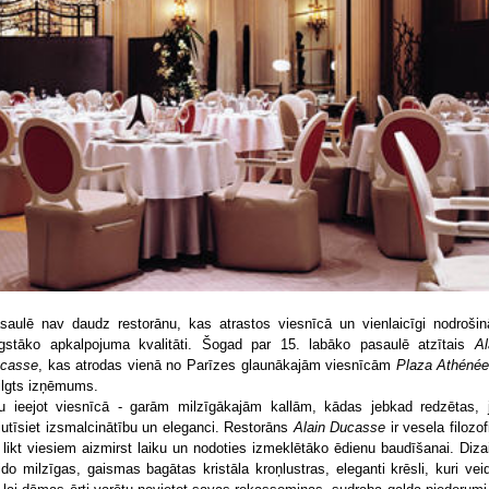
saulē nav daudz restorānu, kas atrastos viesnīcā un vienlaicīgi nodrošin
gstāko apkalpojuma kvalitāti. Šogad par 15. labāko pasaulē atzītais
Al
casse
, kas atrodas vienā no Parīzes glaunākajām viesnīcām
Plaza Athéné
ilgts izņēmums.
u ieejot viesnīcā - garām milzīgākajām kallām, kādas jebkad redzētas, 
jutīsiet izsmalcinātību un eleganci. Restorāns
Alain Ducasse
ir vesela filozof
 likt viesiem aizmirst laiku un nodoties izmeklētāko ēdienu baudīšanai. Diza
ido milzīgas, gaismas bagātas kristāla kroņlustras, eleganti krēsli, kuri veid