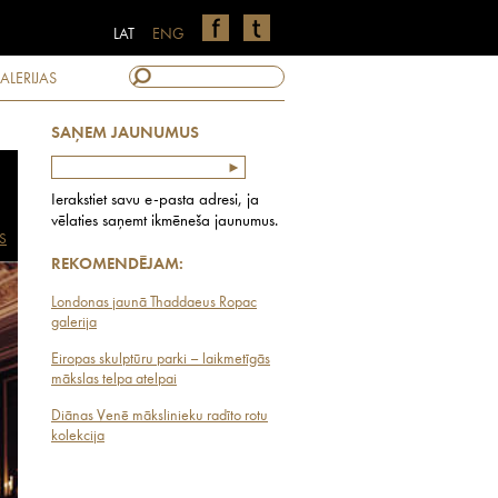
LAT
ENG
ALERIJAS
SAŅEM JAUNUMUS
Ierakstiet savu e-pasta adresi, ja
vēlaties saņemt ikmēneša jaunumus.
S
REKOMENDĒJAM:
Londonas jaunā Thaddaeus Ropac
galerija
Eiropas skulptūru parki – laikmetīgās
mākslas telpa atelpai
Diānas Venē mākslinieku radīto rotu
kolekcija