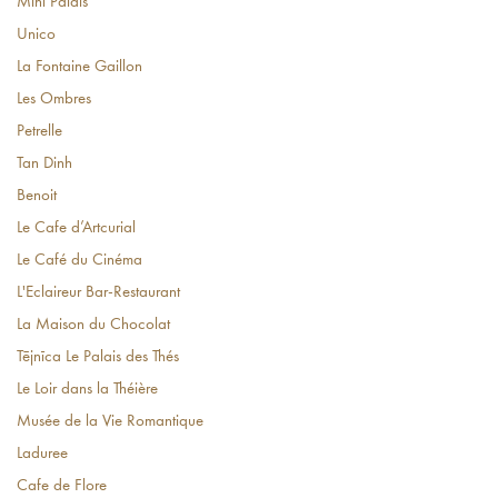
Mini Palais
Unico
La Fontaine Gaillon
Les Ombres
Petrelle
Tan Dinh
Benoit
Le Cafe d’Artcurial
Le Café du Cinéma
L'Eclaireur Bar-Restaurant
La Maison du Chocolat
Tējnīca Le Palais des Thés
Le Loir dans la Théière
Musée de la Vie Romantique
Laduree
Cafe de Flore