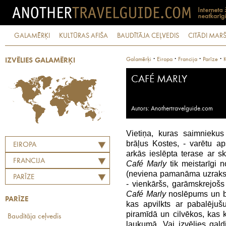
GALAMĒRĶI
KULTŪRAS AFIŠA
BAUDĪTĀJA CEĻVEDIS
CITĀDI MARŠ
·
·
·
·
Galamērķi
Eiropa
Francija
Parīze
K
IZVĒLIES GALAMĒRĶI
CAFÉ MARLY
Autors: Anothertravelguide.com
Vietiņa, kuras saimniekus
brāļus Kostes, - varētu a
EIROPA
arkās ieslēpta terase ar sk
FRANCIJA
Café Marly
tik meistarīgi 
(neviena pamanāma uzraksta)
PARĪZE
- vienkāršs, garāmskrejošs 
Café Marly
noslēpums un bu
PARĪZE
kas apvilkts ar pabalējuš
piramīdā un cilvēkos, kas 
Baudītāja ceļvedis
laukumā. Vai izvēlies galdi