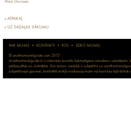
Alain Ducasse
« ATPAKAĻ
« UZ SADAĻAS SĀKUMU
PAR MUMS
•
KONTAKTI
•
RSS
•
SEKO MUMS:
© anothertravelguide.com 2015
Anothertravelguide.lv ir interneta žurnāls laikmetīgiem mūsdienu ceļotājiem. Vi
pārbaudītas un izvērtētas. Visi autoru viedokļi ir subjektīvi un anothertravel
subjektīvajai gaumei, konkrētā mirkļa noskaņojumam vai kaut kas tajā būtiski ma