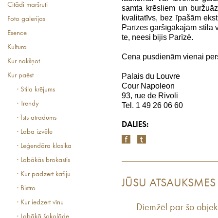
Citādi maršruti
samta krēsliem un buržuāz
kvalitatīvs, bez īpašām eks
Foto galerijas
Parīzes garšīgākajām stila v
Esence
te, neesi bijis Parīzē.
Kultūra
Cena pusdienām vienai perso
Kur nakšņot
Kur paēst
Palais du Louvre
Cour Napoleon
· Stila krējums
93, rue de Rivoli
· Trendy
Tel. 1 49 26 06 60
· Īsts atradums
DALIES:
· Laba izvēle
· Leģendāra klasika
· Labākās brokastis
· Kur padzert kafiju
JŪSU ATSAUKSMES
· Bistro
· Kur iedzert vīnu
Diemžēl par šo objek
· Labākā šokolāde