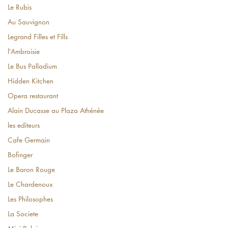
Le Rubis
Au Sauvignon
Legrand Filles et Fills
l'Ambroisie
Le Bus Palladium
Hidden Kitchen
Opera restaurant
Alain Ducasse au Plaza Athénée
les editeurs
Cafe Germain
Bofinger
Le Baron Rouge
Le Chardenoux
Les Philosophes
La Societe