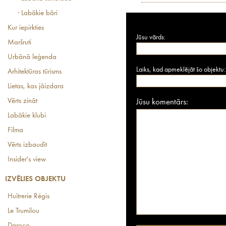
· Labākie bāri
Kur iepirkties
Jūsu vārds:
Maršruti
Urbānā leģenda
Laiks, kad apmeklējāt šo objektu:
Arhitektūras tūrisms
Lietas, kas jāizdara
Vērts zināt
Jūsu komentārs:
Labākie klubi
Filma
Vērts izbaudīt
Insider's view
IZVĒLIES OBJEKTU
Huîtrerie Régis
Le Trumilou
Daroco