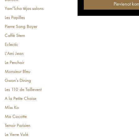
Yam'Tcha tējas salons
Les Papilles
Pierre Sang Boyer
Caffè Stern
Eclectic
L'Ami Jean
Le Perchoir
Monsieur Bleu
Gwon’s Dining
Les 110 de Taillevent
A la Petite Chaise
Miss Ko
Ma Cocotte
Terroir Parisien
Le Verre Volé