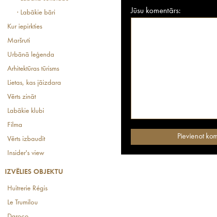
Jūsu komentārs:
· Labākie bāri
Kur iepirkties
Maršruti
Urbānā leģenda
Arhitektūras tūrisms
Lietas, kas jāizdara
Vērts zināt
Labākie klubi
Filma
Vērts izbaudīt
Insider's view
IZVĒLIES OBJEKTU
Huîtrerie Régis
Le Trumilou
Daroco