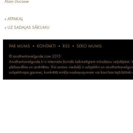
Alain Ducasse
« ATPAKAĻ
« UZ SADAĻAS SĀKUMU
PAR MUMS
•
KONTAKTI
•
RSS
•
SEKO MUMS:
© anothertravelguide.com 2015
Anothertravelguide.lv ir interneta žurnāls laikmetīgiem mūsdienu ceļotājiem. Vi
pārbaudītas un izvērtētas. Visi autoru viedokļi ir subjektīvi un anothertravel
subjektīvajai gaumei, konkrētā mirkļa noskaņojumam vai kaut kas tajā būtiski ma