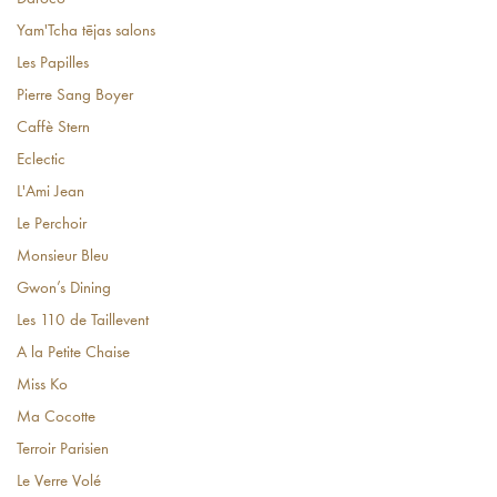
Yam'Tcha tējas salons
Les Papilles
Pierre Sang Boyer
Caffè Stern
Eclectic
L'Ami Jean
Le Perchoir
Monsieur Bleu
Gwon’s Dining
Les 110 de Taillevent
A la Petite Chaise
Miss Ko
Ma Cocotte
Terroir Parisien
Le Verre Volé