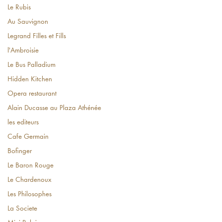
Le Rubis
Au Sauvignon
Legrand Filles et Fills
l'Ambroisie
Le Bus Palladium
Hidden Kitchen
Opera restaurant
Alain Ducasse au Plaza Athénée
les editeurs
Cafe Germain
Bofinger
Le Baron Rouge
Le Chardenoux
Les Philosophes
La Societe