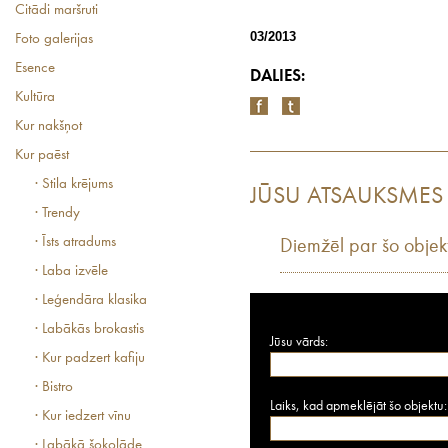
Citādi maršruti
03/2013
Foto galerijas
Esence
DALIES:
Kultūra
Kur nakšņot
Kur paēst
· Stila krējums
JŪSU ATSAUKSMES
· Trendy
· Īsts atradums
Diemžēl par šo objek
· Laba izvēle
· Leģendāra klasika
· Labākās brokastis
Jūsu vārds:
· Kur padzert kafiju
· Bistro
Laiks, kad apmeklējāt šo objektu:
· Kur iedzert vīnu
· Labākā šokolāde