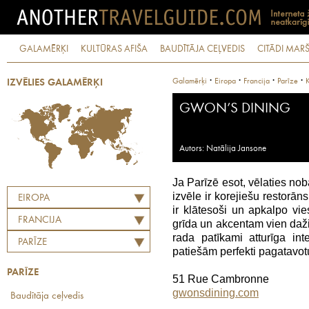
GALAMĒRĶI
KULTŪRAS AFIŠA
BAUDĪTĀJA CEĻVEDIS
CITĀDI MARŠ
·
·
·
·
Galamērķi
Eiropa
Francija
Parīze
K
IZVĒLIES GALAMĒRĶI
GWON’S DINING
Autors: Natālija Jansone
Ja Parīzē esot, vēlaties no
izvēle ir korejiešu restorān
EIROPA
ir klātesoši un apkalpo vie
FRANCIJA
grīda un akcentam vien daž
rada patīkami atturīga int
PARĪZE
patiešām perfekti pagatavot
PARĪZE
51 Rue Cambronne
gwonsdining.com
Baudītāja ceļvedis