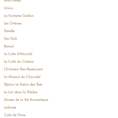
Mini Palais
Unico
La Fontaine Gaillon
Les Ombres
Petrelle
Tan Dinh
Benoit
Le Cafe d’Artcurial
Le Café du Cinéma
L'Eclaireur Bar-Restaurant
La Maison du Chocolat
Tējnīca Le Palais des Thés
Le Loir dans la Théière
Musée de la Vie Romantique
Laduree
Cafe de Flore