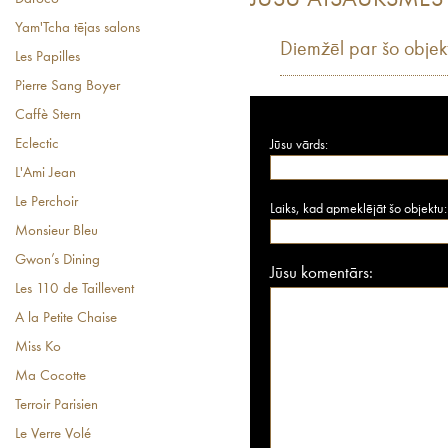
Yam'Tcha tējas salons
Diemžēl par šo objek
Les Papilles
Pierre Sang Boyer
Caffè Stern
Eclectic
Jūsu vārds:
L'Ami Jean
Le Perchoir
Laiks, kad apmeklējāt šo objektu:
Monsieur Bleu
Gwon’s Dining
Jūsu komentārs:
Les 110 de Taillevent
A la Petite Chaise
Miss Ko
Ma Cocotte
Terroir Parisien
Le Verre Volé