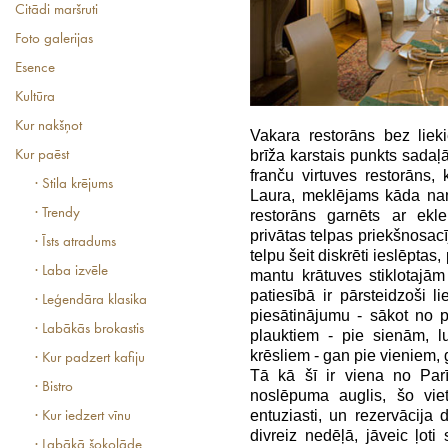
Citādi maršruti
Foto galerijas
Esence
Kultūra
Kur nakšņot
Vakara restorāns bez li
brīža karstais punkts sadaļā
Kur paēst
franču virtuves restorāns
· Stila krējums
Laura, meklējams kāda nam
· Trendy
restorāns garnēts ar ekle
privātas telpas priekšnosac
· Īsts atradums
telpu šeit diskrēti ieslēpta
· Laba izvēle
mantu krātuves stiklotajā
patiesībā ir pārsteidzoši l
· Leģendāra klasika
piesātinājumu - sākot no p
· Labākās brokastis
plauktiem - pie sienām, l
krēsliem - gan pie vieniem, 
· Kur padzert kafiju
Tā kā šī ir viena no Par
· Bistro
noslēpuma auglis, šo vietu
entuziasti, un rezervācija 
· Kur iedzert vīnu
divreiz nedēļā, jāveic ļoti 
· Labākā šokolāde