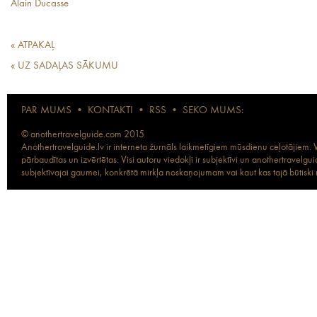
Alain Ducasse
« ATPAKAĻ
« UZ SADAĻAS SĀKUMU
PAR MUMS
•
KONTAKTI
•
RSS
•
SEKO MUMS:
© anothertravelguide.com 2015
Anothertravelguide.lv ir interneta žurnāls laikmetīgiem mūsdienu ceļotājiem. Vi
pārbaudītas un izvērtētas. Visi autoru viedokļi ir subjektīvi un anothertravel
subjektīvajai gaumei, konkrētā mirkļa noskaņojumam vai kaut kas tajā būtiski ma