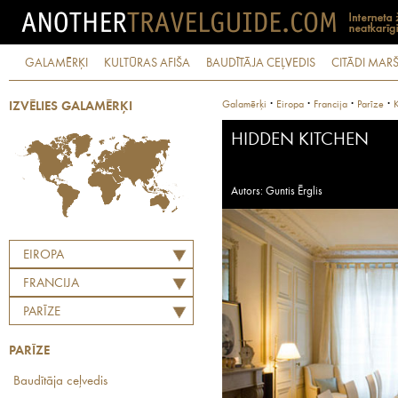
GALAMĒRĶI
KULTŪRAS AFIŠA
BAUDĪTĀJA CEĻVEDIS
CITĀDI MARŠ
·
·
·
·
Galamērķi
Eiropa
Francija
Parīze
K
IZVĒLIES GALAMĒRĶI
HIDDEN KITCHEN
Autors: Guntis Ērglis
EIROPA
FRANCIJA
PARĪZE
PARĪZE
Baudītāja ceļvedis