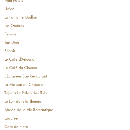
Mini Palais
Unico
La Fontaine Gaillon
Les Ombres
Petrelle
Tan Dinh
Benoit
Le Cafe d’Artcurial
Le Café du Cinéma
L'Eclaireur Bar-Restaurant
La Maison du Chocolat
Tējnīca Le Palais des Thés
Le Loir dans la Théière
Musée de la Vie Romantique
Laduree
Cafe de Flore