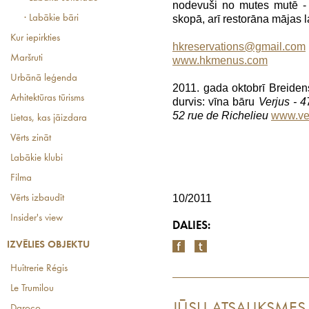
nodevuši no mutes mutē - i
skopā, arī restorāna mājas l
· Labākie bāri
Kur iepirkties
hkreservations@gmail.com
Maršruti
www.hkmenus.com
Urbānā leģenda
2011. gada oktobrī Breiden
Arhitektūras tūrisms
durvis: vīna bāru
Verjus -
4
52 rue de Richelieu
www.ve
Lietas, kas jāizdara
Vērts zināt
Labākie klubi
Filma
10/2011
Vērts izbaudīt
Insider's view
DALIES:
IZVĒLIES OBJEKTU
Huîtrerie Régis
Le Trumilou
JŪSU ATSAUKSMES
Daroco