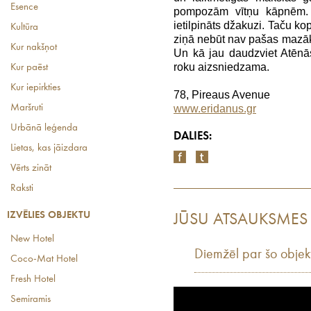
Esence
pompozām vītņu kāpnēm. 
ietilpināts džakuzi. Taču k
Kultūra
ziņā nebūt nav pašas mazā
Kur nakšņot
Un kā jau daudzviet Atēnās,
roku aizsniedzama.
Kur paēst
Kur iepirkties
78, Pireaus Avenue
Maršruti
www.eridanus.gr
Urbānā leģenda
DALIES:
Lietas, kas jāizdara
Vērts zināt
Raksti
IZVĒLIES OBJEKTU
JŪSU ATSAUKSMES
New Hotel
Diemžēl par šo objek
Coco-Mat Hotel
Fresh Hotel
Semiramis