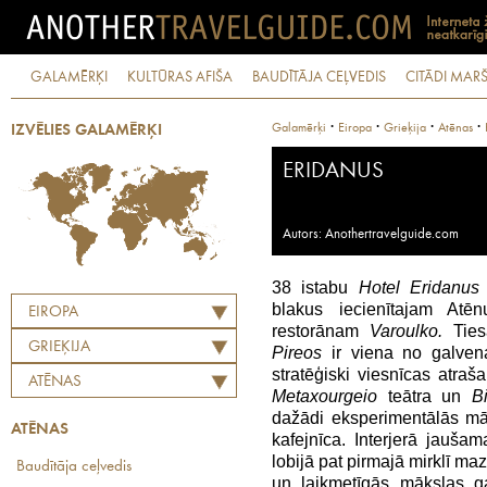
GALAMĒRĶI
KULTŪRAS AFIŠA
BAUDĪTĀJA CEĻVEDIS
CITĀDI MARŠ
·
·
·
·
Galamērķi
Eiropa
Grieķija
Atēnas
IZVĒLIES GALAMĒRĶI
ERIDANUS
Autors: Anothertravelguide.com
38 istabu
Hotel Eridanus
blakus iecienītajam Atē
EIROPA
restorānam
Varoulko.
Tiesa
GRIEĶIJA
Pireos
ir viena no galvena
stratēģiski viesnīcas atraš
ATĒNAS
Metaxourgeio
teātra un
B
dažādi eksperimentālās māks
ATĒNAS
kafejnīca. Interjerā jaušam
lobijā pat pirmajā mirklī maz
Baudītāja ceļvedis
un laikmetīgās mākslas ga