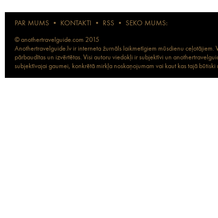
PAR MUMS
•
KONTAKTI
•
RSS
•
SEKO MUMS:
© anothertravelguide.com 2015
Anothertravelguide.lv ir interneta žurnāls laikmetīgiem mūsdienu ceļotājiem. Vi
pārbaudītas un izvērtētas. Visi autoru viedokļi ir subjektīvi un anothertravel
subjektīvajai gaumei, konkrētā mirkļa noskaņojumam vai kaut kas tajā būtiski ma