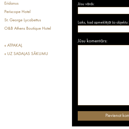
Eridanus
Jūsu vārds:
Periscope Hotel
St. George Lycabettus
Laiks, kad apmeklējāt šo objektu:
O&B Athens Boutique Hotel
Jūsu komentārs:
« ATPAKAĻ
« UZ SADAĻAS SĀKUMU