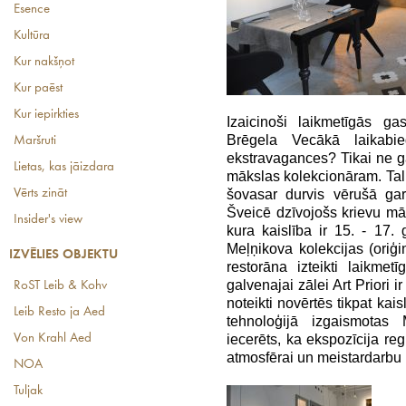
Esence
Kultūra
Kur nakšņot
Kur paēst
Kur iepirkties
Izaicinoši laikmetīgās g
Brēgela Vecākā laikabie
Maršruti
ekstravagances? Tikai ne g
Lietas, kas jāizdara
mākslas kolekcionāram. Tal
Vērts zināt
šovasar durvis vērušā gar
Šveicē dzīvojošs krievu mā
Insider's view
kura kaislība ir 15. - 17
Meļņikova kolekcijas (oriģi
IZVĒLIES OBJEKTU
restorāna izteikti laikmet
galvenajai zālei Art Priori i
RoST Leib & Kohv
noteikti novērtēs tikpat kai
Leib Resto ja Aed
tehnoloģijā izgaismotas 
Von Krahl Aed
iecerēts, ka ekspozīcija reg
atmosfērai un meistardarbu 
NOA
Tuljak