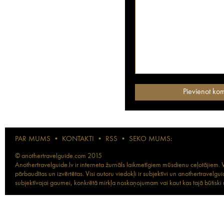
PAR MUMS
•
KONTAKTI
•
RSS
•
SEKO MUMS:
© anothertravelguide.com 2015
Anothertravelguide.lv ir interneta žurnāls laikmetīgiem mūsdienu ceļotājiem. Vi
pārbaudītas un izvērtētas. Visi autoru viedokļi ir subjektīvi un anothertravel
subjektīvajai gaumei, konkrētā mirkļa noskaņojumam vai kaut kas tajā būtiski ma