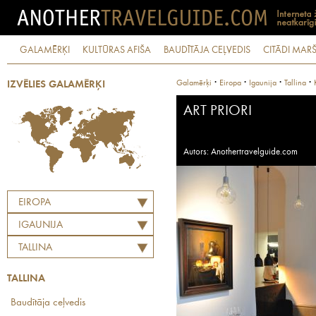
GALAMĒRĶI
KULTŪRAS AFIŠA
BAUDĪTĀJA CEĻVEDIS
CITĀDI MARŠ
·
·
·
·
Galamērķi
Eiropa
Igaunija
Tallina
IZVĒLIES GALAMĒRĶI
ART PRIORI
Autors: Anothertravelguide.com
EIROPA
IGAUNIJA
TALLINA
TALLINA
Baudītāja ceļvedis