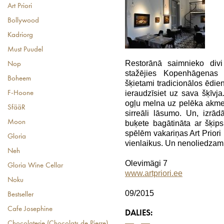
Art Priori
Bollywood
Kadriorg
Must Puudel
Restorānā saimnieko divi
Nop
stažējies Kopenhāgenas 
Boheem
šķietami tradicionālos ēdie
ieraudzīsiet uz sava šķīvj
F-Hoone
ogļu melna uz pelēka akmen
SfääR
sirreāli lāsumo. Un, izrā
Moon
buķete bagātināta ar šķips
spēlēm vakariņas Art Prior
Gloria
vienlaikus. Un nenoliedzami 
Neh
Olevimägi 7
Gloria Wine Cellar
www.artpriori.ee
Noku
09/2015
Bestseller
Cafe Josephine
DALIES:
Chocolaterie (Chocolats de Pierre)