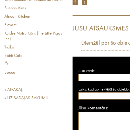
Buenos Aires
African Kitchen
Elevant
JŪSU ATSAUKSMES
Kuldse Notsu Kõrts (The Little Piggy
Inn)
Diemžēl par šo objek
Troika
Spirit Cafe
Ö
Jūsu vārds:
Bocca
Laiks, kad apmeklējāt šo objektu:
« ATPAKAĻ
« UZ SADAĻAS SĀKUMU
Jūsu komentārs: