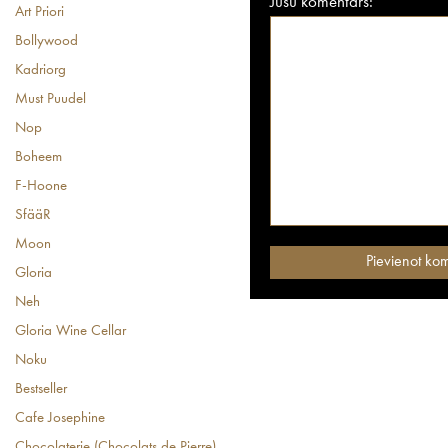
Jūsu komentārs:
Art Priori
Bollywood
Kadriorg
Must Puudel
Nop
Boheem
F-Hoone
SfääR
Moon
Gloria
Neh
Gloria Wine Cellar
Noku
Bestseller
Cafe Josephine
Chocolaterie (Chocolats de Pierre)