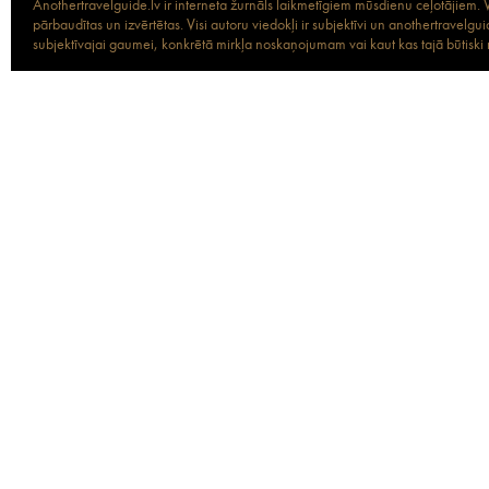
Anothertravelguide.lv ir interneta žurnāls laikmetīgiem mūsdienu ceļotājiem. Vi
pārbaudītas un izvērtētas. Visi autoru viedokļi ir subjektīvi un anothertravel
subjektīvajai gaumei, konkrētā mirkļa noskaņojumam vai kaut kas tajā būtiski ma