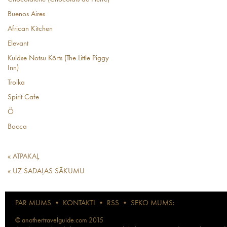
Buenos Aires
African Kitchen
Elevant
Kuldse Notsu Kõrts (The Little Piggy
Inn)
Troika
Spirit Cafe
Ö
Bocca
« ATPAKAĻ
« UZ SADAĻAS SĀKUMU
PAR MUMS
•
KONTAKTI
•
RSS
•
SEKO MUMS:
© anothertravelguide.com 2015