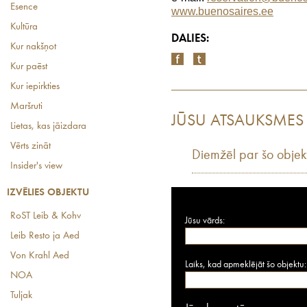
Esence
www.buenosaires.ee
Kultūra
DALIES:
Kur nakšņot
Kur paēst
Kur iepirkties
Maršruti
JŪSU ATSAUKSMES
Lietas, kas jāizdara
Vērts zināt
Diemžēl par šo objek
Insider's view
IZVĒLIES OBJEKTU
RoST Leib & Kohv
Jūsu vārds:
Leib Resto ja Aed
Von Krahl Aed
Laiks, kad apmeklējāt šo objektu:
NOA
Tuljak