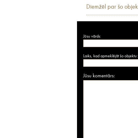
Diemžēl par šo objek
Jūsu vārds:
Laiks, kad apmeklējāt šo objektu:
Jūsu komentārs: