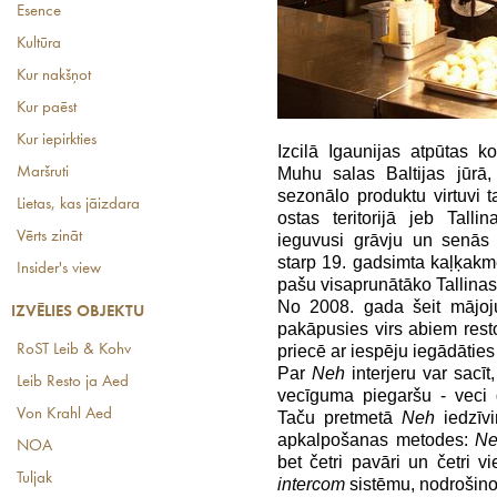
Esence
Kultūra
Kur nakšņot
Kur paēst
Kur iepirkties
Izcilā Igaunijas atpūtas 
Muhu salas Baltijas jūrā
Maršruti
sezonālo produktu virtuvi t
Lietas, kas jāizdara
ostas teritorijā jeb Tal
Vērts zināt
ieguvusi grāvju un senā
starp 19. gadsimta kaļķakme
Insider's view
pašu visaprunātāko Tallinas
No 2008. gada šeit mājo
IZVĒLIES OBJEKTU
pakāpusies virs abiem resto
priecē ar iespēju iegādātie
RoST Leib & Kohv
Par
Neh
interjeru var sacīt
Leib Resto ja Aed
vecīguma piegaršu - veci g
Von Krahl Aed
Taču pretmetā
Neh
iedzīv
apkalpošanas metodes:
Ne
NOA
bet četri pavāri un četri 
Tuljak
intercom
sistēmu, nodrošino