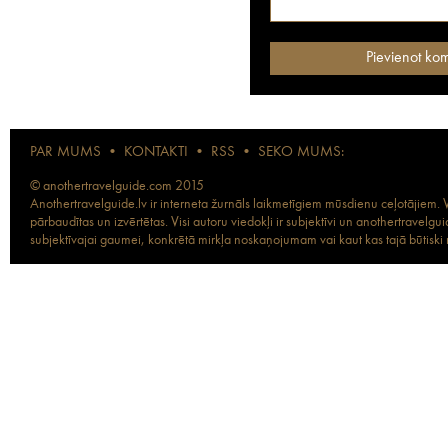
PAR MUMS
•
KONTAKTI
•
RSS
•
SEKO MUMS:
© anothertravelguide.com 2015
Anothertravelguide.lv ir interneta žurnāls laikmetīgiem mūsdienu ceļotājiem. Vi
pārbaudītas un izvērtētas. Visi autoru viedokļi ir subjektīvi un anothertravel
subjektīvajai gaumei, konkrētā mirkļa noskaņojumam vai kaut kas tajā būtiski ma