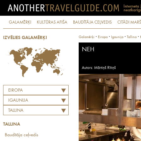
GALAMĒRĶI
KULTŪRAS AFIŠA
BAUDĪTĀJA CEĻVEDIS
CITĀDI MARŠ
·
·
·
·
Galamērķi
Eiropa
Igaunija
Tallina
IZVĒLIES GALAMĒRĶI
NEH
Autors: Mārtiņš Rītiņš
EIROPA
IGAUNIJA
TALLINA
TALLINA
Baudītāja ceļvedis