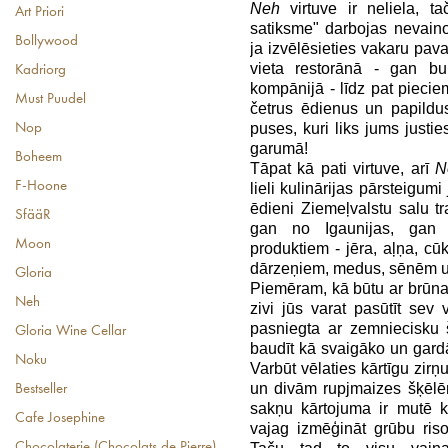
Neh
virtuve ir neliela, ta
Art Priori
satiksme" darbojas nevainoj
Bollywood
ja izvēlēsieties vakaru pava
vieta restorānā - gan bu
Kadriorg
kompānijā - līdz pat pieciem
Must Puudel
četrus ēdienus un papild
puses, kuri liks jums just
Nop
garumā!
Boheem
Tāpat kā pati virtuve, arī
N
F-Hoone
lieli kulinārijas pārsteigum
ēdieni Ziemeļvalstu salu t
SfääR
gan no Igaunijas, gan 
Moon
produktiem - jēra, aļņa, cū
dārzeņiem, medus, sēnēm 
Gloria
Piemēram, kā būtu ar brūnaj
Neh
zivi jūs varat pasūtīt sev 
pasniegta ar zemniecisku 
Gloria Wine Cellar
baudīt kā svaigāko un gar
Noku
Varbūt vēlaties kārtīgu zir
un divām rupjmaizes šķēlēm
Bestseller
sakņu kārtojuma ir mutē k
Cafe Josephine
vajag izmēģināt grūbu ris
Chocolaterie (Chocolats de Pierre)