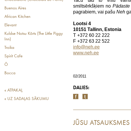
Taču tad to visu vaina
smiltsērkšķiem no
Pädaste
Buenos Aires
pagrabiem, vai pašu
Neh
ga
African Kitchen
Lootsi 4
Elevant
10151 Tallinn, Estonia
Kuldse Notsu Kõrts (The Little Piggy
T +372 60 22 222
Inn)
F +372 63 22 522
info@neh.ee
Troika
www.neh.ee
Spirit Cafe
Ö
Bocca
02/2011
DALIES:
« ATPAKAĻ
« UZ SADAĻAS SĀKUMU
JŪSU ATSAUKSMES