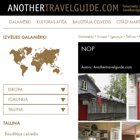
GALAMĒRĶI
KULTŪRAS AFIŠA
BAUDĪTĀJA CEĻVEDIS
CITĀDI MARŠ
·
·
·
·
Galamērķi
Eiropa
Igaunija
Tallina
IZVĒLIES GALAMĒRĶI
NOP
Autors: Anothertravelguide.com
EIROPA
IGAUNIJA
TALLINA
TALLINA
Baudītāja ceļvedis