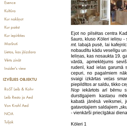
Esence
Kultūra
Kur nakšņot
Kur paēst
Ejot no pilsētas centra Kad
Kur iepirkties
šauro, kluso
Köleri
ieliņu -
Maršruti
mt.
labajā pusē, lai kafejnī
nobaudītu kādu veselīgu un b
Lietas, kas jāizdara
Ieliņas, kas nosaukta 19. 
Vērts zināt
vārdā, apmeklējums seviš
rudenī, kad ielas garumā 
Insider's view
cepuri, no pagalmiem nāk
svaigi izkārtas veļas sm
IZVĒLIES OBJEKTU
piepildītos ar saldu, tikko 
RoST Leib & Kohv
Nop
iekārtots arī bērnu s
durstīgajiem kastaņu mēt
Leib Resto ja Aed
kabatā jānēsā veiksmei, j
Von Krahl Aed
gatavotajiem saldajiem „sku
- vienkārši priecīgākai diena
NOA
Tuljak
Köleri 1