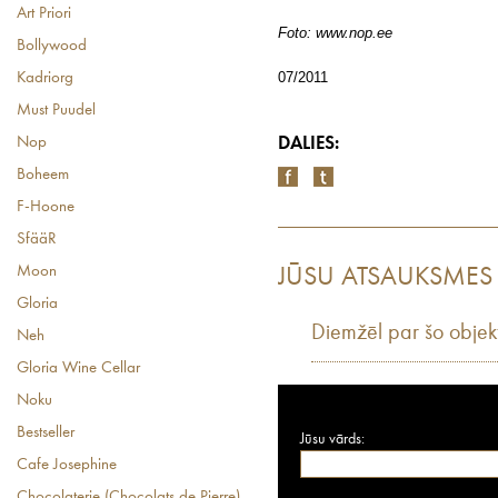
Art Priori
Foto: www.nop.ee
Bollywood
07/2011
Kadriorg
Must Puudel
Nop
DALIES:
Boheem
F-Hoone
SfääR
Moon
JŪSU ATSAUKSMES
Gloria
Diemžēl par šo objek
Neh
Gloria Wine Cellar
Noku
Bestseller
Jūsu vārds:
Cafe Josephine
Chocolaterie (Chocolats de Pierre)