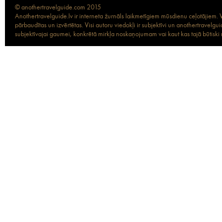
© anothertravelguide.com 2015
Anothertravelguide.lv ir interneta žurnāls laikmetīgiem mūsdienu ceļotājiem. Vi
pārbaudītas un izvērtētas. Visi autoru viedokļi ir subjektīvi un anothertravel
subjektīvajai gaumei, konkrētā mirkļa noskaņojumam vai kaut kas tajā būtiski ma