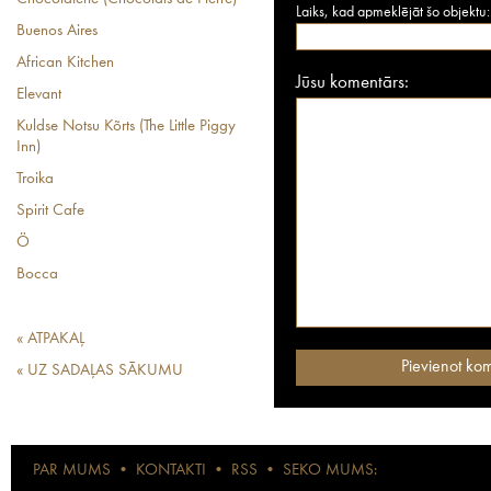
Laiks, kad apmeklējāt šo objektu:
Buenos Aires
African Kitchen
Jūsu komentārs:
Elevant
Kuldse Notsu Kõrts (The Little Piggy
Inn)
Troika
Spirit Cafe
Ö
Bocca
« ATPAKAĻ
« UZ SADAĻAS SĀKUMU
PAR MUMS
•
KONTAKTI
•
RSS
•
SEKO MUMS: