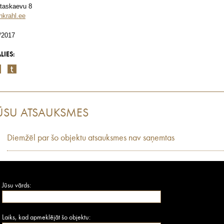
taskaevu 8
nkrahl.ee
/2017
LIES:
ŪSU ATSAUKSMES
Diemžēl par šo objektu atsauksmes nav saņemtas
Jūsu vārds:
Laiks, kad apmeklējāt šo objektu: