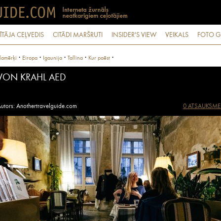
ĪTĀJA CEĻVEDIS
CITĀDI MARŠRUTI
INSIDER'S VIEW
VEIKALS
FOTO G
·
·
·
·
·
lamērķi
Eiropa
Igaunija
Tallina
Kur paēst
VON KRAHL AED
utors: Anothertravelguide.com
0 ATSAUKSME