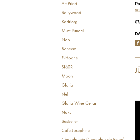
Art Priori
Ra
vo
Bollywood
Kadriorg
07
Must Puudel
DA
Nop
Boheem
F-Hoone
SfääR
J
Moon
Gloria
Neh
Gloria Wine Cellar
Noku
Bestseller
Cafe Josephine
Chocolaterie (Chocolats de Pierre)