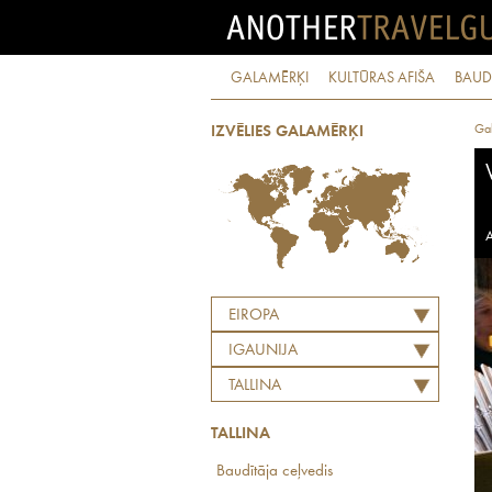
GALAMĒRĶI
KULTŪRAS AFIŠA
BAUD
Ga
IZVĒLIES GALAMĒRĶI
A
EIROPA
IGAUNIJA
TALLINA
TALLINA
Baudītāja ceļvedis