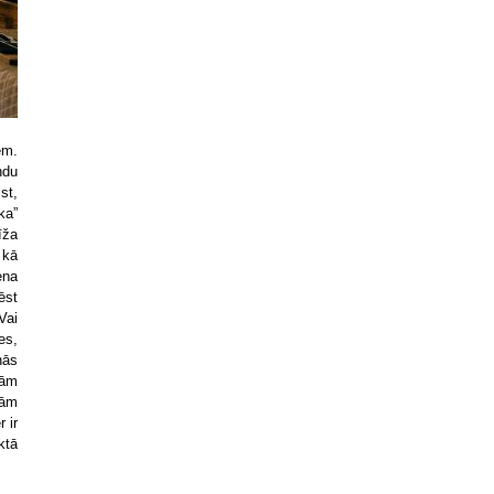
em.
ndu
st,
ka”
īža
 kā
ena
ēst
Vai
es,
nās
nām
bām
 ir
ktā