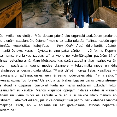
ēs izvēlamies vietējo. Mēs dodam priekšroku organiski audzētiem produkti
s cienām sabalansētu ēdienu,” melns uz balta rakstīts Tallinas radošo apri
cienītās vecpilsētas kafejnīcas –
Von Krahl Aed
, ēdienkartē. Jāpiebil
rmantā ēstuve, kuras mājvieta ir, viņu pašu vārdiem – vēl “pirms Koperni
ika nams, vienlaikus izceļas arī ar vienu no kolorītākajām pavārēm šī br
llinas restorānu ainā. Maru Metspalu, kas šajā statusā ir tikai mazliet vairāk
du, ir pazīstama igauņu modes dizainere – tekstilmāksliniece un ēdi
rakstniece ar desmit gadu stāžu. “Manā dzīvē ir divas lielas kaislības – 
tavošana un adīšana, un es vienmēr esmu nodevusies abām,” viņa saka. “
evērsāt uzmanību forelei? Uz šķīvja tai blakus bija arī garas biešu strēmel
s atgādina dzīparus. Savukārt kāda no manis radītajām uzkodām līdzi
āsainu lentīšu kaudzei. Manos krājumos joprojām ir divas kastes ar krāsai
ntītēm un vienā mirklī es sapratu – tā arī ir šī saikne starp manām a
islībām. Gatavojot ēdienu, jūs it kā domājat tikai par to, bet klātesoša vienmēr
mapziņa. Proti, abi – adīšana un ēst gatavošana, atrodas nepārtrau
jiedarbībā.”