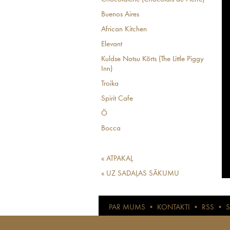
Buenos Aires
African Kitchen
Elevant
Kuldse Notsu Kõrts (The Little Piggy
Inn)
Troika
Spirit Cafe
Ö
Bocca
« ATPAKAĻ
« UZ SADAĻAS SĀKUMU
PAR MUMS
•
KONTAKTI
•
RSS
•
© anothertravelguide.com 2015