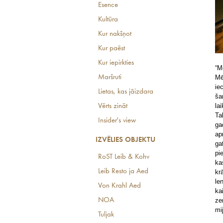
Esence
Kultūra
Kur nakšņot
Kur paēst
Kur iepirkties
“M
Maršruti
Mē
ie
Lietas, kas jāizdara
ša
la
Vērts zināt
Ta
Insider's view
ga
ap
IZVĒLIES OBJEKTU
ga
pi
RoST Leib & Kohv
ka
Leib Resto ja Aed
kr
le
Von Krahl Aed
ka
NOA
ze
mi
Tuljak