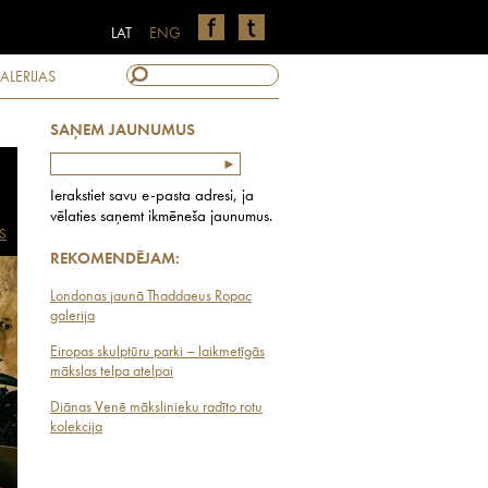
LAT
ENG
ALERIJAS
SAŅEM JAUNUMUS
Ierakstiet savu e-pasta adresi, ja
vēlaties saņemt ikmēneša jaunumus.
S
REKOMENDĒJAM:
Londonas jaunā Thaddaeus Ropac
galerija
Eiropas skulptūru parki – laikmetīgās
mākslas telpa atelpai
Diānas Venē mākslinieku radīto rotu
kolekcija