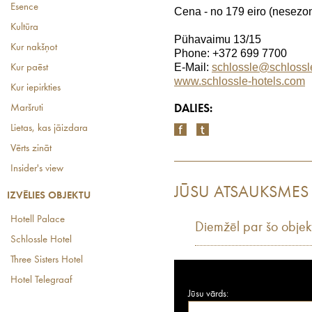
Esence
Cena - no 179 eiro (nesezon
Kultūra
Pühavaimu 13/15
Kur nakšņot
Phone: +372 699 7700
E-Mail:
schlossle@schlossl
Kur paēst
www.schlossle-hotels.com
Kur iepirkties
Maršruti
DALIES:
Lietas, kas jāizdara
Vērts zināt
Insider's view
JŪSU ATSAUKSMES
IZVĒLIES OBJEKTU
Hotell Palace
Diemžēl par šo objek
Schlossle Hotel
Three Sisters Hotel
Hotel Telegraaf
Jūsu vārds: