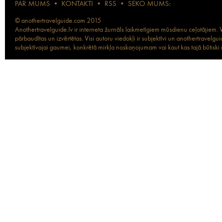
PAR MUMS
•
KONTAKTI
•
RSS
•
SEKO MUMS:
© anothertravelguide.com 2015
Anothertravelguide.lv ir interneta žurnāls laikmetīgiem mūsdienu ceļotājiem. Vi
pārbaudītas un izvērtētas. Visi autoru viedokļi ir subjektīvi un anothertravel
subjektīvajai gaumei, konkrētā mirkļa noskaņojumam vai kaut kas tajā būtiski ma