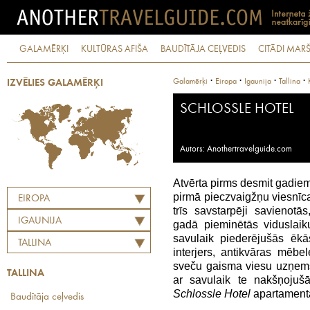
GALAMĒRĶI
KULTŪRAS AFIŠA
BAUDĪTĀJA CEĻVEDIS
CITĀDI MARŠ
·
·
·
·
Galamērķi
Eiropa
Igaunija
Tallina
IZVĒLIES GALAMĒRĶI
SCHLOSSLE HOTEL
Autors: Anothertravelguide.com
Atvērta pirms desmit gadie
pirmā pieczvaigžņu viesnīca 
EIROPA
trīs savstarpēji savienotā
IGAUNIJA
gadā pieminētās viduslai
savulaik piederējušās ēkās
TALLINA
interjers, antikvāras mēbe
sveču gaisma viesu uzņemš
TALLINA
ar savulaik te nakšņojuš
Schlossle Hotel
apartamentā
Baudītāja ceļvedis