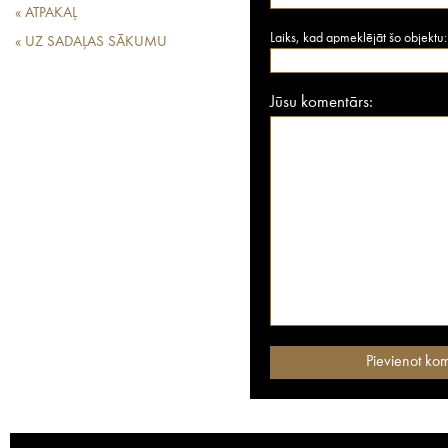
« ATPAKAĻ
Laiks, kad apmeklējāt šo objektu:
« UZ SADAĻAS SĀKUMU
Jūsu komentārs: