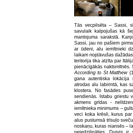
Tās vecpilsēta – Sassi, s
savulaik kalpojušas kā še
mantojuma sarakstā. Kanj
Sassi, jau no pašiem pirm
ar ūdeni, alu iemītnieki d
laikam nopļāvušas dažādas 
teritorija tika atzīta par Itāl
pienācīgākās naktsmītnēs. S
According to St Matthew
(1
gana autentiska lokācija 
atrodas alu labirintā, kas s
klostera. No fasādes puse
sendienās. Istabu griestu 
akmens grīdas - nelīdzena
iemītnieka minimums – gulta
veci koka krēsli, kurus pa
alus pustumsā trīsuļo sveču 
noskaņu, kuras niansēs – l
neiedziļināties. Durvis i