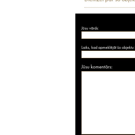
Jūsu vārds:
Laiks, kad apmeklējāt šo objektu:
Jūsu komentārs: