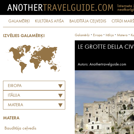
GALAMĒRĶI
KULTŪRAS AFIŠA
BAUDĪTĀJA CEĻVEDIS
CITĀDI MARŠ
·
·
·
·
Galamērķi
Eiropa
Itālija
Matera
Ku
IZVĒLIES GALAMĒRĶI
LE GROTTE DELLA CIV
Autors: Anothertravelguide.com
EIROPA
ITĀLIJA
MATERA
MATERA
Baudītāja ceļvedis