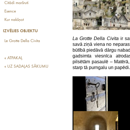
Citādi maršruti
Esence
Kur nakšņot
IZVĒLIES OBJEKTU
La Grotte Della Civita
ir sa
Le Grotte Della Civita
savā ziņā viena no neparas
būtībā piedāvā dārgu nabadz
gadsimta viesnīca atrod
« ATPAKAĻ
pilsētām pasaulē – Matērā, I
« UZ SADAĻAS SĀKUMU
starp tā purngalu un papēdi.