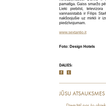
pamatīga. Gaiss smaržo pēc
Lieki piebilst, televizor
vannasistabā ir Filips Sta
nakšņojušie uz mirkli ir i
piedzīvojumam.
www.sextantio.it
Foto: Design Hotels
DALIES:
JŪSU ATSAUKSMES
Diemžēl par šo objek