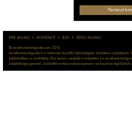
PAR MUMS
•
KONTAKTI
•
RSS
•
SEKO MUMS:
© anothertravelguide.com 2015
Anothertravelguide.lv ir interneta žurnāls laikmetīgiem mūsdienu ceļotājiem. Vi
pārbaudītas un izvērtētas. Visi autoru viedokļi ir subjektīvi un anothertravel
subjektīvajai gaumei, konkrētā mirkļa noskaņojumam vai kaut kas tajā būtiski ma