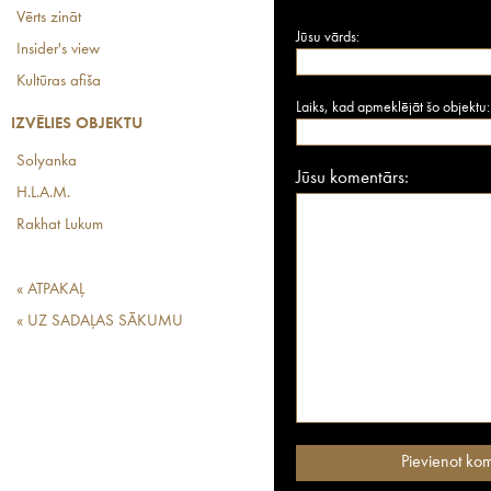
Vērts zināt
Jūsu vārds:
Insider's view
Kultūras afiša
Laiks, kad apmeklējāt šo objektu:
IZVĒLIES OBJEKTU
Solyanka
Jūsu komentārs:
H.L.A.M.
Rakhat Lukum
« ATPAKAĻ
« UZ SADAĻAS SĀKUMU