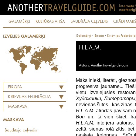
GALAMĒRĶI
KULTŪRAS AFIŠA
BAUDĪTĀJA CEĻVEDIS
CITĀDI MARŠ
·
·
Galamērķi
Eiropa
Krievijas Federācija
IZVĒLIES GALAMĒRĶI
H.L.A.M.
Autors: Anothertravelguide.com
Mākslinieki, literāti, glezn
progresīvā jaunatne... Tieš
EIROPA
vietu izvēlējusies resto
KRIEVIJAS FEDERĀCIJA
Художники, Литераторы
nevienas šiltes - kas zinās, t
MASKAVA
H.L.A.M.
atrodas pavisam ne
Bon
un, tā vien šķiet, fra
MASKAVA
H.L.A.M.
interjera autorus. 
zeltā, sienas rotā zīds, bet
Baudītāja ceļvedis
paskata kolonnas. Spīgu