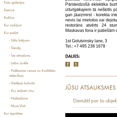
Foto galerijas
Pārsteidzošā eklektika bu
izturīgākajiem
tā nešķitīs p
Esence
gan jāaizmirst - korekta in
Kultūra
nevis lai mielotos vai dejotu
restorāns atvērts 24 st
Kur nakšņot
Maskavas fona ir patiešām 
Kur paēst
· Stila krējums
1st Golutvinsky lane, 3
Tel.: +7 495 238 1678
· Trendy
· Īsts atradums
DALIES:
· Laba izvēle
· Patīkamas cenas un kvalitātes
attiecības
· Vietējais kolorīts
JŪSU ATSAUKSMES
· Kur iedzert vīnu
· Naktsdzīve
Diemžēl par šo objek
· Must-Visit
Kur iepirkties