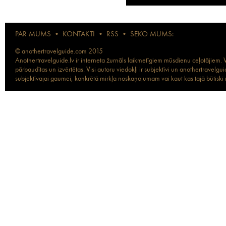
PAR MUMS
•
KONTAKTI
•
RSS
•
SEKO MUMS:
© anothertravelguide.com 2015
Anothertravelguide.lv ir interneta žurnāls laikmetīgiem mūsdienu ceļotājiem. Vi
pārbaudītas un izvērtētas. Visi autoru viedokļi ir subjektīvi un anothertravel
subjektīvajai gaumei, konkrētā mirkļa noskaņojumam vai kaut kas tajā būtiski ma