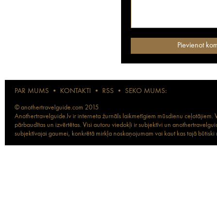
PAR MUMS
•
KONTAKTI
•
RSS
•
SEKO MUMS:
© anothertravelguide.com 2015
Anothertravelguide.lv ir interneta žurnāls laikmetīgiem mūsdienu ceļotājiem. Vi
pārbaudītas un izvērtētas. Visi autoru viedokļi ir subjektīvi un anothertravel
subjektīvajai gaumei, konkrētā mirkļa noskaņojumam vai kaut kas tajā būtiski ma