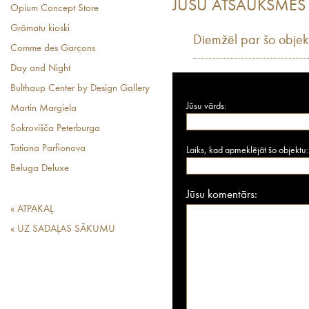
JŪSU ATSAUKSMES
Opium Concept Store
Grāmatu kioski
Diemžēl par šo objek
Comme des Garçons
Day and Night
Bulthaup Center by Design Gallery
Jūsu vārds:
Martin Margiela
Sokrovišča Peterburga
Tatiana Parfionova
Laiks, kad apmeklējāt šo objektu:
Beluga Deluxe
Jūsu komentārs:
« ATPAKAĻ
« UZ SADAĻAS SĀKUMU