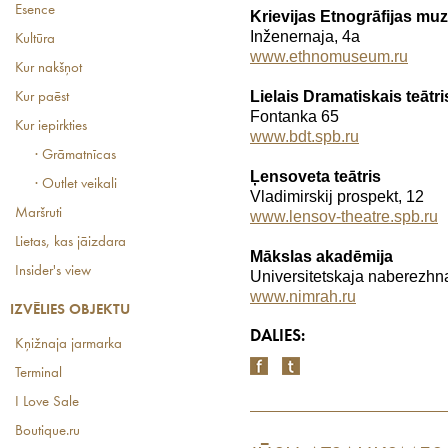
Esence
Krievijas Etnogrāfijas muz
Inženernaja, 4a
Kultūra
www.ethnomuseum.ru
Kur nakšņot
Lielais Dramatiskais teātri
Kur paēst
Fontanka 65
Kur iepirkties
www.bdt.spb.ru
· Grāmatnīcas
Ļensoveta teātris
· Outlet veikali
Vladimirskij prospekt, 12
Maršruti
www.lensov-theatre.spb.ru
Lietas, kas jāizdara
Mākslas akadēmija
Insider's view
Universitetskaja naberezhna
www.nimrah.ru
IZVĒLIES OBJEKTU
DALIES:
Kņižnaja jarmarka
Terminal
I Love Sale
Boutique.ru