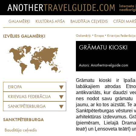
GALAMĒRĶI
KULTŪRAS AFIŠA
BAUDĪTĀJA CEĻVEDIS
CITĀDI MARŠ
·
·
Galamērķi
Eiropa
Krievijas Federācija
IZVĒLIES GALAMĒRĶI
GRĀMATU KIOSKI
Autors: Anothertravelguide.com
Grāmatu kioski ir īpaš
labākajiem atrodas Etno
EIROPA
antikvariāts, kur daudzi v
KRIEVIJAS FEDERĀCIJA
nes nodot savu grāmatu p
jaunu, ar ko tos aizstāt. Te
SANKTPĒTERBURGA
Sanktpēterburgas vēsturei 
arhitektūras izdevumus. Grā
SANKTPĒTERBURGA
(piemēram, Lielajā Dramat
teatr
) un Ļensoveta teātrī) 
Baudītāja ceļvedis