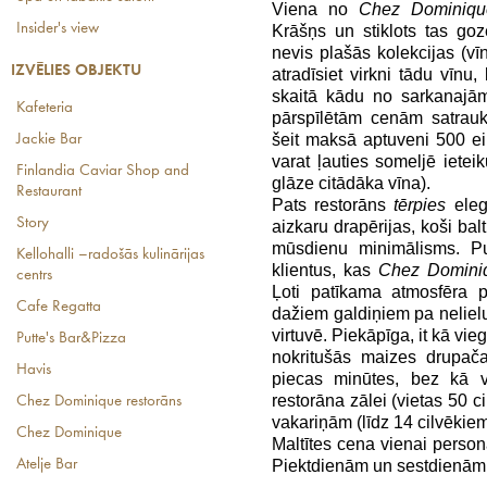
Viena no
Chez Dominiqu
Insider's view
Krāšņs un stiklots tas gozē
nevis plašās kolekcijas (vī
IZVĒLIES OBJEKTU
atradīsiet virkni tādu vīnu
skaitā kādu no sarkanajām
Kafeteria
pārspīlētām cenām satrau
šeit maksā aptuveni 500 eiro
Jackie Bar
varat ļauties someljē iete
Finlandia Caviar Shop and
glāze citādāka vīna).
Restaurant
Pats restorāns
tērpies
eleg
Story
aizkaru drapērijas, koši bal
mūsdienu minimālisms. Pu
Kellohalli –radošās kulinārijas
klientus, kas
Chez
Domini
centrs
Ļoti patīkama atmosfēra 
Cafe Regatta
dažiem galdiņiem pa neliel
virtuvē. Piekāpīga, it kā vie
Putte's Bar&Pizza
nokritušās maizes drupačas
Havis
piecas minūtes, bez kā var
restorāna zālei (vietas 50 
Chez Dominique restorāns
vakariņām (līdz 14 cilvēkiem
Chez Dominique
Maltītes cena vienai persona
Atelje Bar
Piektdienām un sestdienām 