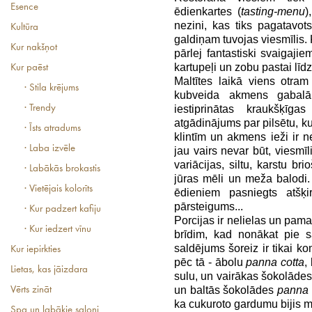
Esence
ēdienkartes (
tasting-menu
)
nezini, kas tiks pagatavots
Kultūra
galdiņam tuvojas viesmīlis.
Kur nakšņot
pārlej fantastiski svaigajie
kartupeļi un zobu pastai līd
Kur paēst
Maltītes laikā viens otram
· Stila krējums
kubveida akmens gabalā 
· Trendy
iestiprinātas kraukšķī
atgādinājums par pilsētu, ku
· Īsts atradums
klintīm un akmens ieži ir n
· Laba izvēle
jau vairs nevar būt, viesmī
variācijas, siltu, karstu bri
· Labākās brokastis
jūras mēli un meža balodi. T
· Vietējais kolorīts
ēdieniem pasniegts atšķi
pārsteigums...
· Kur padzert kafiju
Porcijas ir nelielas un pama
· Kur iedzert vīnu
brīdim, kad nonākat pie s
saldējums šoreiz ir tikai k
Kur iepirkties
pēc tā - ābolu
panna cotta
,
Lietas, kas jāizdara
sulu, un vairākas šokolādes
un baltās šokolādes
panna 
Vērts zināt
ka cukuroto gardumu bijis ma
Spa un labākie saloni