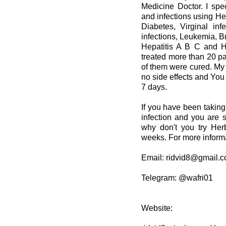
Medicine Doctor. I spec
and infections using He
Diabetes, Virginal inf
infections, Leukemia, 
Hepatitis A B C and HI
treated more than 20 pa
of them were cured. My 
no side effects and You w
7 days.
If you have been taking
infection and you are s
why don't you try Her
weeks. For more inform
Email: ridvid8@gmail.
Telegram: @wafri01
Website: