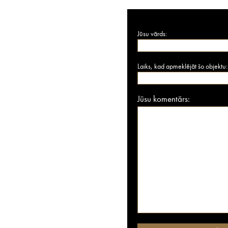
Jūsu vārds:
Laiks, kad apmeklējāt šo objektu:
Jūsu komentārs: