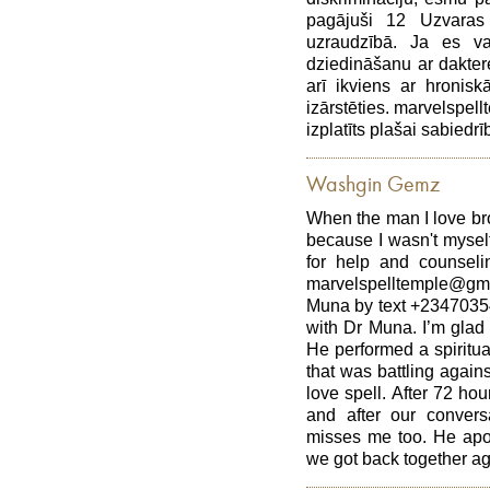
pagājuši 12 Uzvaras
uzraudzībā. Ja es va
dziedināšanu ar dakte
arī ikviens ar hronisk
izārstēties. marvelspellt
izplatīts plašai sabie
Washgin Gemz
When the man I love bro
because I wasn't mysel
for help and counselin
marvelspelltemple@gm
Muna by text +23470354
with Dr Muna. I’m glad 
He performed a spiritua
that was battling again
love spell. After 72 ho
and after our conver
misses me too. He apol
we got back together ag