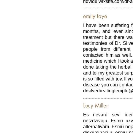
ridvid8.wixsite.com/dr
emily faye
I have been suffering 
months, and ever sin
treatment but there w
testimonies of Dr. Sil
people from different
contacted him as well.
medicine which I took a
done taking the herbal
and to my greatest sur
is so filled with joy. If
disease you can contact
drsilverhealingtemple
Lucy Miller
Es nevaru sevi ident
neizdzīvoju. Esmu uzv
alternatīvām. Esmu noja
diskrimināciju, esmu pa