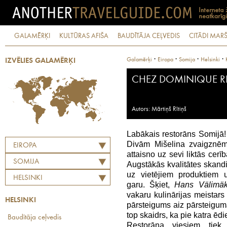
GALAMĒRĶI
KULTŪRAS AFIŠA
BAUDĪTĀJA CEĻVEDIS
CITĀDI MARŠ
·
·
·
·
Galamērķi
Eiropa
Somija
Helsinki
IZVĒLIES GALAMĒRĶI
CHEZ DOMINIQUE R
Autors: Mārtiņš Rītiņš
Labākais restorāns Somijā! V
Divām Mišelina zvaigznē
EIROPA
attaisno uz sevi liktās cerī
SOMIJA
Augstākās kvalitātes skandin
uz vietējiem produktiem
HELSINKI
garu. Šķiet,
Hans Välimäk
vakaru kulinārijas meistar
HELSINKI
pārsteigums aiz pārsteigum
top skaidrs, ka pie katra ēd
Baudītāja ceļvedis
Restorāna viesiem tiek 