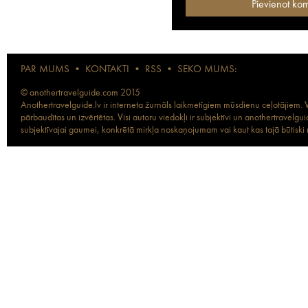
PAR MUMS
•
KONTAKTI
•
RSS
•
SEKO MUMS:
© anothertravelguide.com 2015
Anothertravelguide.lv ir interneta žurnāls laikmetīgiem mūsdienu ceļotājiem. Vi
pārbaudītas un izvērtētas. Visi autoru viedokļi ir subjektīvi un anothertravel
subjektīvajai gaumei, konkrētā mirkļa noskaņojumam vai kaut kas tajā būtiski ma