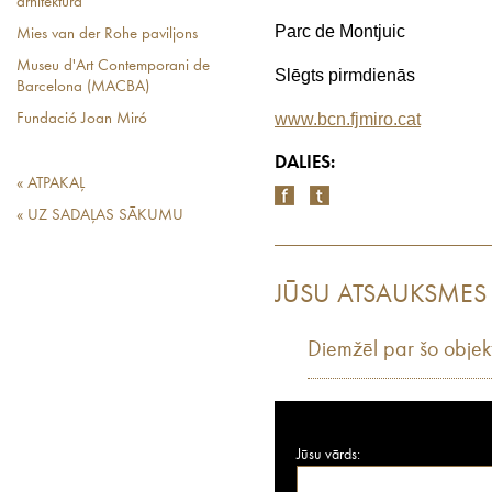
arhitektūra
Parc de Montjuic
Mies van der Rohe paviljons
Museu d'Art Contemporani de
Slēgts pirmdienās
Barcelona (MACBA)
www.bcn.fjmiro.cat
Fundació Joan Miró
DALIES:
« ATPAKAĻ
« UZ SADAĻAS SĀKUMU
JŪSU ATSAUKSMES
Diemžēl par šo objek
Jūsu vārds: