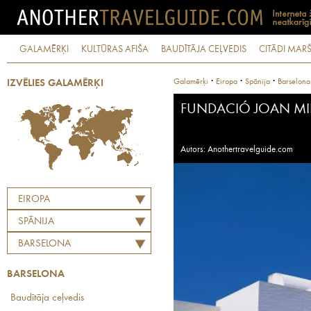
GALAMĒRĶI
KULTŪRAS AFIŠA
BAUDĪTĀJA CEĻVEDIS
CITĀDI MARŠ
·
·
·
Galamērķi
Eiropa
Spānija
Barselona
IZVĒLIES GALAMĒRĶI
FUNDACIÓ JOAN M
Autors: Anothertravelguide.com
EIROPA
SPĀNIJA
BARSELONA
BARSELONA
Baudītāja ceļvedis