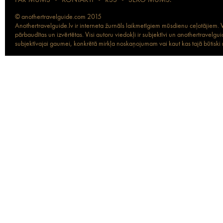
PAR MUMS
•
KONTAKTI
•
RSS
•
SEKO MUMS:
© anothertravelguide.com 2015
Anothertravelguide.lv ir interneta žurnāls laikmetīgiem mūsdienu ceļotājiem. Vi
pārbaudītas un izvērtētas. Visi autoru viedokļi ir subjektīvi un anothertravel
subjektīvajai gaumei, konkrētā mirkļa noskaņojumam vai kaut kas tajā būtiski ma