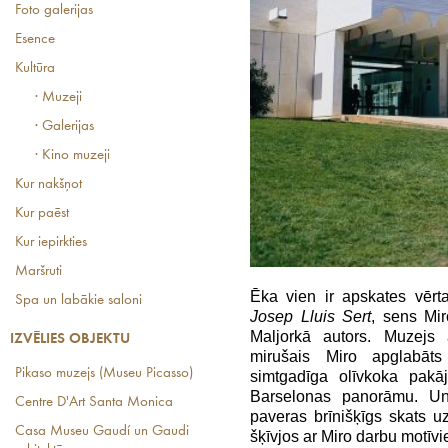
Foto galerijas
Esence
Kultūra
· Muzeji
· Galerijas
· Kino muzeji
Kur nakšņot
Kur paēst
Kur iepirkties
Maršruti
Ēka vien ir apskates vērta
Spa un labākie saloni
Josep Lluis Sert
, sens Mir
Maljorkā autors. Muzejs
IZVĒLIES OBJEKTU
mirušais Miro apglabāts
Pikaso muzejs (Museu Picasso)
simtgadīga olīvkoka pakāj
Barselonas panorāmu. Un
Centre D'Art Santa Monica
paveras brīnišķīgs skats u
Casa Museu Gaudí un Gaudi
šķīvjos ar Miro darbu motīvi