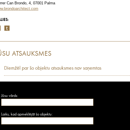
rrer Can Brondo, 4, 07001 Palma
w.brondoarchitect.com
LIES:
ŪSU ATSAUKSMES
Diemžēl par šo objektu atsauksmes nav saņemtas
Jūsu vārds:
Laiks, kad apmeklējāt šo objektu: