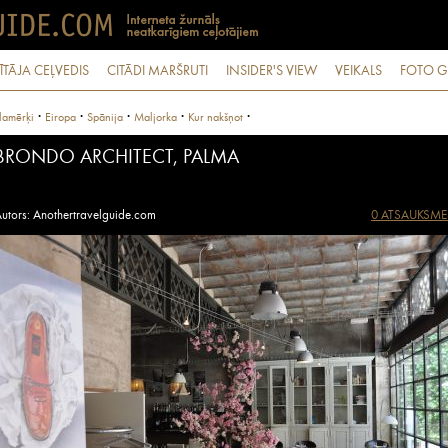
ĪTĀJA CEĻVEDIS
CITĀDI MARŠRUTI
INSIDER'S VIEW
VEIKALS
FOTO G
·
·
·
·
·
lamērķi
Eiropa
Spānija
Maljorka
Kur nakšņot
BRONDO ARCHITECT, PALMA
utors: Anothertravelguide.com
0 ATSAUKSME