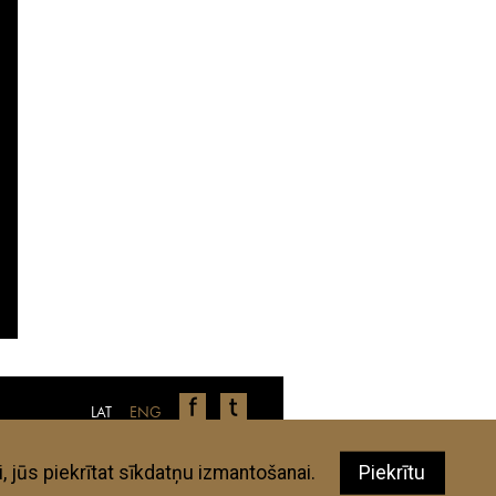
LAT
ENG
nīcas, restorāni, veikali u.c., ir autoru
 aplūkotajām vietām neatbilst jūsu