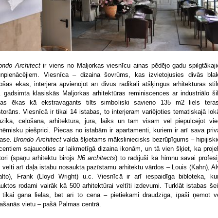
ondo Architect
ir viens no Maljorkas viesnīcu ainas pēdējo gadu spilgtākaj
unpienācējiem. Viesnīca – dizaina šovrūms, kas izvietojusies divās bla
ošās ēkās, interjerā apvienojot arī divus radikāli atšķirīgus arhitektūras stil
. gadsimta klasiskās Maljorkas arhitektūras reminiscences ar industriālo ši
as ēkas kā ekstravagants tilts simboliski savieno 135 m2 liels tera
storāns. Viesnīcā ir tikai 14 istabas, to interjeram variējoties tematiskajā lok
zika, ceļošana, arhitektūra, jūra, laiks un tam visam vēl piepulcējot vie
hēmisku piešprici. Piecas no istabām ir apartamenti, kuriem ir arī sava priv
rase.
Brondo Architect
valda šķietams māksliniecisks bezrūpīgums – hipijisk
centiem sajaucoties ar laikmetīgā dizaina ikonām, un tā vien šķiet, ka proje
tori (spāņu arhitektu birojs
N6 architects
) to radījuši kā himnu savai profesij
 velti arī daļa istabu nosaukta pazīstamu arhitektu vārdos – Louis (Kahn), Al
alto), Frank (Lloyd Wright) u.c. Viesnīcā ir arī iespaidīga bibloteka, ku
auktos rodami vairāk kā 500 arhitektūrai veltīti izdevumi. Turklāt istabas šeit
 tikai gana lielas, bet arī to cena – pietiekami draudzīga, īpaši ņemot v
rašanās vietu – pašā Palmas centrā.