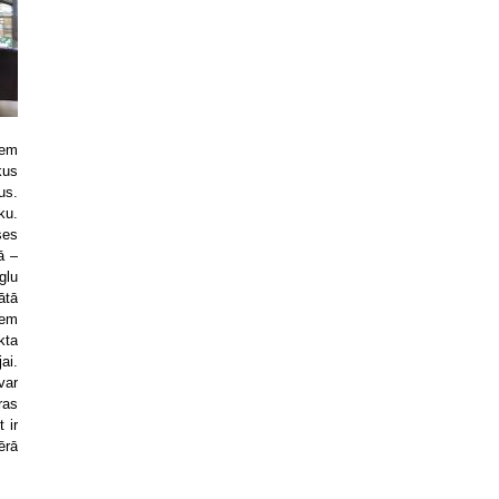
iem
kus
us.
ku.
ses
ā –
glu
ātā
iem
kta
ai.
var
ras
 ir
ērā