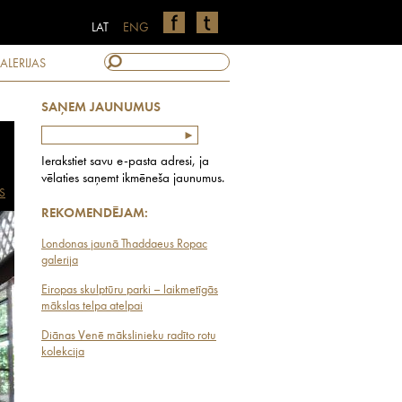
LAT
ENG
ALERIJAS
SAŅEM JAUNUMUS
Ierakstiet savu e-pasta adresi, ja
vēlaties saņemt ikmēneša jaunumus.
S
REKOMENDĒJAM:
Londonas jaunā Thaddaeus Ropac
galerija
Eiropas skulptūru parki – laikmetīgās
mākslas telpa atelpai
Diānas Venē mākslinieku radīto rotu
kolekcija