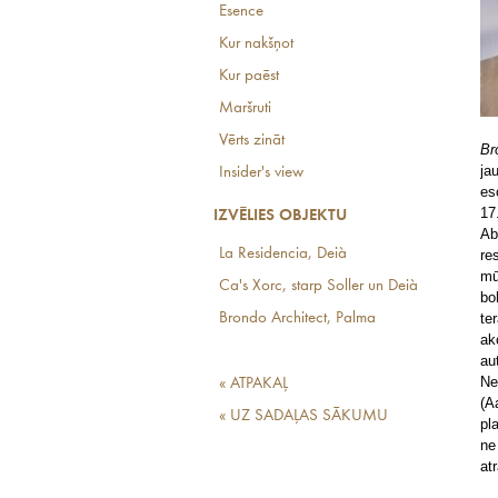
Esence
Kur nakšņot
Kur paēst
Maršruti
Vērts zināt
Br
ja
Insider's view
es
17
IZVĒLIES OBJEKTU
Ab
La Residencia, Deià
re
mū
Ca's Xorc, starp Soller un Deià
bo
Brondo Architect, Palma
te
ak
au
Ne
« ATPAKAĻ
(A
« UZ SADAĻAS SĀKUMU
pl
ne
at