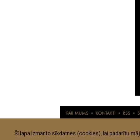
PAR MUMS
•
KONTAKTI
•
RSS
•
© anothertravelguide.com 2015
Anothertravelguide.lv ir interneta žurnāls l
pārbaudītas un izvērtētas. Visi autoru viedo