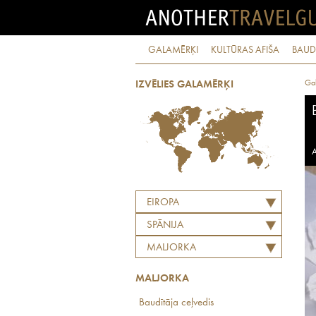
GALAMĒRĶI
KULTŪRAS AFIŠA
BAUD
Ga
IZVĒLIES GALAMĒRĶI
A
EIROPA
SPĀNIJA
MALJORKA
MALJORKA
Baudītāja ceļvedis