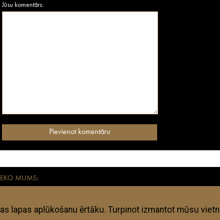
Jūsu komentārs:
SEKO MUMS:
aikmetīgiem mūsdienu ceļotājiem. Visas anothertravelguide.lv apkopotās adreses – vies
kļi ir subjektīvi un anothertravelguide.lv neuzņemas nekādu atbildību, ja kāda no te