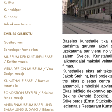
Kultūra
Kur nakšņot
Kur paēst
Arhitektūras tūrisms
IZVĒLIES OBJEKTU
Bāzeles kunsthalle tika
Goetheanum
gadsimta garumā aktīvi 
Schaulager Foundation
uzskatāma par vienu no v
zālēm Šveicē. Kunstahall
MUSEUM DER KULTUREN BASEL
laikmetīgajai mākslai veltī
/ Kultūru muzejs
filmas.
VITRA DESIGN MUSEUM / Vitra
Kunsthalles ēkas arhitekt
Design muzejs
Jakob Stehlin), kurš projektē
trīs ēkas pilsētas centrā
KUNSTHALLE BASEL / Bāzeles
ansambli, simboliski apvie
kunsthalle
Ēkas iekšējo dekoratīvo apd
FONDATION BEYELER / Beielera
Bēklins (Arnold Böcklin),
fonda muzejs
Štikelbergs (Ernst Stückelbe
ANTIKENMUSEUM BASEL UND
iecienītais Restaurant Kunst
SAMMLUNG LUDWIG / Bāzeles