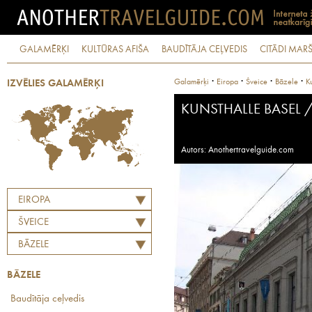
GALAMĒRĶI
KULTŪRAS AFIŠA
BAUDĪTĀJA CEĻVEDIS
CITĀDI MARŠ
·
·
·
·
Galamērķi
Eiropa
Šveice
Bāzele
K
IZVĒLIES GALAMĒRĶI
KUNSTHALLE BASEL 
Autors: Anothertravelguide.com
EIROPA
ŠVEICE
BĀZELE
BĀZELE
Baudītāja ceļvedis