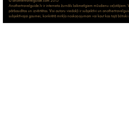
© anothertravelguide.com 2015
Anothertravelguide.lv ir interneta žurnāls laikmetīgiem mūsdienu ceļotājiem. Vi
pārbaudītas un izvērtētas. Visi autoru viedokļi ir subjektīvi un anothertravel
subjektīvajai gaumei, konkrētā mirkļa noskaņojumam vai kaut kas tajā būtiski ma