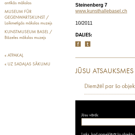
antīkās mākslas
Steinenberg 7
www.kunsthallebasel.ch
MUSEUM FÜR
GEGENWARTSKUNST /
10/2011
Laikmetīgās mākslas muzejs
KUNSTMUSEUM BASEL /
DALIES:
Bāzeles mākslas muzejs
« ATPAKAĻ
« UZ SADAĻAS SĀKUMU
JŪSU ATSAUKSMES
Diemžēl par šo objek
Jūsu vārds:
Laiks, kad apmeklējāt šo objektu: