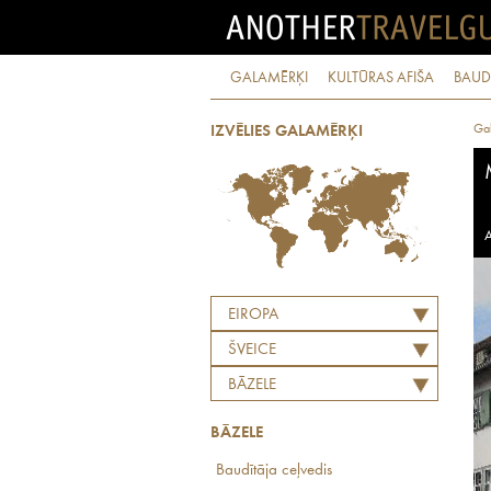
GALAMĒRĶI
KULTŪRAS AFIŠA
BAUD
Ga
IZVĒLIES GALAMĒRĶI
A
EIROPA
ŠVEICE
BĀZELE
BĀZELE
Baudītāja ceļvedis