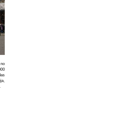
 no
300
das
ja,
.