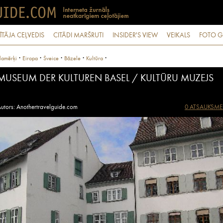
ĪTĀJA CEĻVEDIS
CITĀDI MARŠRUTI
INSIDER'S VIEW
VEIKALS
FOTO G
·
·
·
·
·
lamērķi
Eiropa
Šveice
Bāzele
Kultūra
MUSEUM DER KULTUREN BASEL / KULTŪRU MUZEJS
utors: Anothertravelguide.com
0 ATSAUKSME