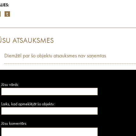
LIES:
ŪSU ATSAUKSMES
Diemžēl par šo objektu atsauksmes nav saņemtas
Jūsu vārds:
Laiks, kad apmeklējāt šo objektu:
Jūsu komentārs: