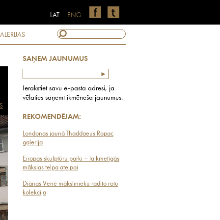
LAT
ENG
ALERIJAS
SAŅEM JAUNUMUS
Ierakstiet savu e-pasta adresi, ja
vēlaties saņemt ikmēneša jaunumus.
S
REKOMENDĒJAM:
Londonas jaunā Thaddaeus Ropac
galerija
Eiropas skulptūru parki – laikmetīgās
mākslas telpa atelpai
Diānas Venē mākslinieku radīto rotu
kolekcija