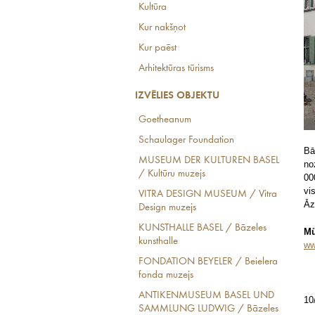
Kultūra
Kur nakšņot
Kur paēst
Arhitektūras tūrisms
IZVĒLIES OBJEKTU
Goetheanum
Schaulager Foundation
Bā
MUSEUM DER KULTUREN BASEL
no
/ Kultūru muzejs
00
vi
VITRA DESIGN MUSEUM / Vitra
Āz
Design muzejs
KUNSTHALLE BASEL / Bāzeles
Mü
kunsthalle
ww
FONDATION BEYELER / Beielera
fonda muzejs
ANTIKENMUSEUM BASEL UND
10
SAMMLUNG LUDWIG / Bāzeles