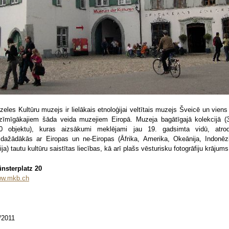
zeles Kultūru muzejs ir lielākais etnoloģijai veltītais muzejs Šveicē un viens
zīmīgākajiem šāda veida muzejiem Eiropā. Muzeja bagātīgajā kolekcijā (
0 objektu), kuras aizsākumi meklējami jau 19. gadsimta vidū, atro
sdažādākās ar Eiropas un ne-Eiropas (Āfrika, Amerika, Okeānija, Indonēzi
ija) tautu kultūru saistītas liecības, kā arī plašs vēsturisku fotogrāfiju krājums
nsterplatz 20
w.mkb.ch
/2011