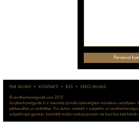
PAR MUMS
•
KONTAKTI
•
RSS
•
SEKO MUMS:
© anothertravelguide.com 2015
Anothertravelguide.lv ir interneta žurnāls laikmetīgiem mūsdienu ceļotājiem. Vi
pārbaudītas un izvērtētas. Visi autoru viedokļi ir subjektīvi un anothertravel
subjektīvajai gaumei, konkrētā mirkļa noskaņojumam vai kaut kas tajā būtiski ma