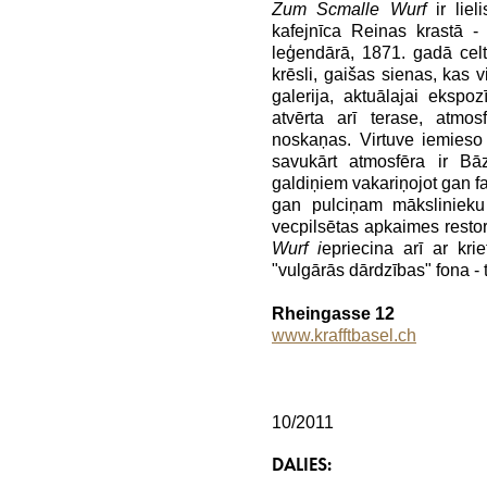
Zum Scmalle Wurf
ir lie
kafejnīca Reinas krastā -
leģendārā, 1871. gadā celt
krēsli, gaišas sienas, kas 
galerija, aktuālajai ekspoz
atvērta arī terase, atmos
noskaņas. Virtuve iemieso 
savukārt atmosfēra ir Bā
galdiņiem vakariņojot gan f
gan pulciņam mākslinieku 
vecpilsētas apkaimes resto
Wurf i
epriecina arī ar kr
"vulgārās dārdzības" fona -
Rheingasse 12
www.krafftbasel.ch
10/2011
DALIES: