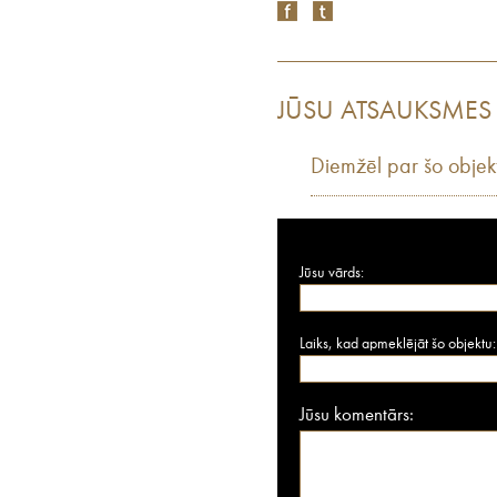
JŪSU ATSAUKSMES
Diemžēl par šo objek
Jūsu vārds:
Laiks, kad apmeklējāt šo objektu:
Jūsu komentārs: