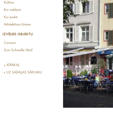
Kultūra
Kur nakšņot
Kur paēst
Arhitektūras tūrisms
IZVĒLIES OBJEKTU
Consum
Zum Schmalle Wurf
« ATPAKAĻ
« UZ SADAĻAS SĀKUMU