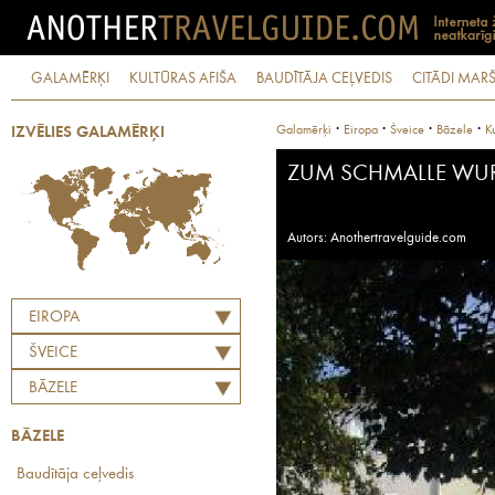
GALAMĒRĶI
KULTŪRAS AFIŠA
BAUDĪTĀJA CEĻVEDIS
CITĀDI MARŠ
·
·
·
·
Galamērķi
Eiropa
Šveice
Bāzele
K
IZVĒLIES GALAMĒRĶI
ZUM SCHMALLE WU
Autors: Anothertravelguide.com
EIROPA
ŠVEICE
BĀZELE
BĀZELE
Baudītāja ceļvedis