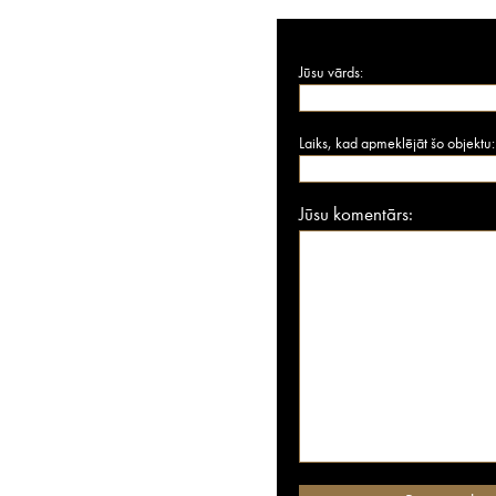
Jūsu vārds:
Laiks, kad apmeklējāt šo objektu:
Jūsu komentārs: