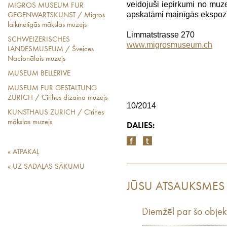
veidojuši iepirkumi no muze
MIGROS MUSEUM FUR
apskatāmi mainīgās ekspozī
GEGENWARTSKUNST / Migros
laikmetīgās mākslas muzejs
Limmatstrasse 270
SCHWEIZERISCHES
www.migrosmuseum.ch
LANDESMUSEUM / Šveices
Nacionālais muzejs
MUSEUM BELLERIVE
MUSEUM FUR GESTALTUNG
ZURICH / Cīrihes dizaina muzejs
10/2014
KUNSTHAUS ZURICH / Cīrihes
mākslas muzejs
DALIES:
« ATPAKAĻ
« UZ SADAĻAS SĀKUMU
JŪSU ATSAUKSMES
Diemžēl par šo objek