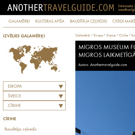
GALAMĒRĶI
KULTŪRAS AFIŠA
BAUDĪTĀJA CEĻVEDIS
CITĀDI MARŠ
·
·
·
·
Galamērķi
Eiropa
Šveice
Cīrihe
Ku
IZVĒLIES GALAMĒRĶI
MIGROS MUSEUM F
MIGROS LAIKMETĪG
Autors: Anothertravelguide.com
EIROPA
ŠVEICE
CĪRIHE
CĪRIHE
Baudītāja ceļvedis