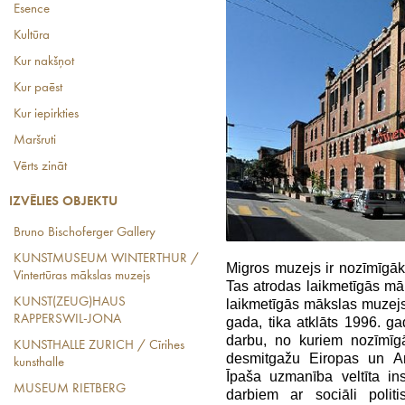
Esence
Kultūra
Kur nakšņot
Kur paēst
Kur iepirkties
Maršruti
Vērts zināt
IZVĒLIES OBJEKTU
Bruno Bischoferger Gallery
KUNSTMUSEUM WINTERTHUR /
Migros muzejs ir nozīmīgāk
Vintertūras mākslas muzejs
Tas atrodas laikmetīgās mā
KUNST(ZEUG)HAUS
laikmetīgās mākslas muzejs,
RAPPERSWIL-JONA
gada, tika atklāts 1996. g
darbu, no kuriem nozīmīg
KUNSTHALLE ZURICH / Cīrihes
desmitgažu Eiropas un Am
kunsthalle
Īpaša uzmanība veltīta in
MUSEUM RIETBERG
darbiem ar sociāli politi