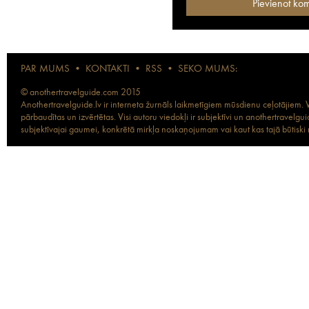
PAR MUMS
•
KONTAKTI
•
RSS
•
SEKO MUMS:
© anothertravelguide.com 2015
Anothertravelguide.lv ir interneta žurnāls laikmetīgiem mūsdienu ceļotājiem. Vi
pārbaudītas un izvērtētas. Visi autoru viedokļi ir subjektīvi un anothertravel
subjektīvajai gaumei, konkrētā mirkļa noskaņojumam vai kaut kas tajā būtiski ma