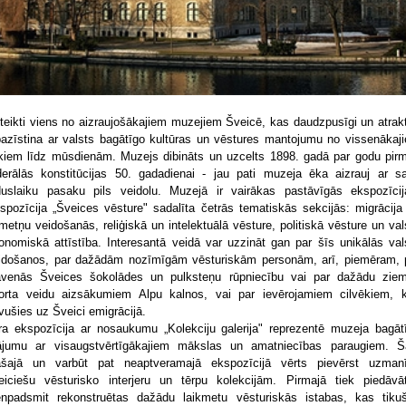
teikti viens no aizraujošākajiem muzejiem Šveicē, kas daudzpusīgi un atrakt
pazīstina ar valsts bagātīgo kultūras un vēstures mantojumu no vissenākaj
ikiem līdz mūsdienām. Muzejs dibināts un uzcelts 1898. gadā par godu pir
derālās konstitūcijas 50. gadadienai - jau pati muzeja ēka aizrauj ar s
duslaiku pasaku pils veidolu. Muzejā ir vairākas pastāvīgās ekspozīcij
spozīcija „Šveices vēsture" sadalīta četrās tematiskās sekcijās: migrācija
metņu veidošanās, reliģiskā un intelektuālā vēsture, politiskā vēsture un val
onomiskā attīstība. Interesantā veidā var uzzināt gan par šīs unikālās val
idošanos, par dažādām nozīmīgām vēsturiskām personām, arī, piemēram, 
avenās Šveices šokolādes un pulksteņu rūpniecību vai par dažādu zie
orta veidu aizsākumiem Alpu kalnos, vai par ievērojamiem cilvēkiem, 
vušies uz Šveici emigrācijā.
ra ekspozīcija ar nosaukumu „Kolekciju galerija" reprezentē muzeja bagāt
ājumu ar visaugstvērtīgākajiem mākslas un amatniecības paraugiem. Š
ašajā un varbūt pat neaptveramajā ekspozīcijā vērts pievērst uzman
eiciešu vēsturisko interjeru un tērpu kolekcijām. Pirmajā tiek piedāvā
enpadsmit rekonstruētas dažādu laikmetu vēsturiskās istabas, kas tiku