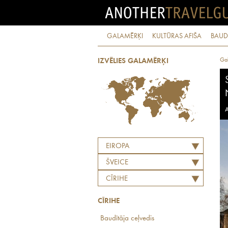
GALAMĒRĶI
KULTŪRAS AFIŠA
BAUD
Ga
IZVĒLIES GALAMĒRĶI
A
EIROPA
ŠVEICE
CĪRIHE
CĪRIHE
Baudītāja ceļvedis