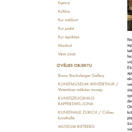
Esence
Kultūra
Kur nakšņot
Kur paēst
Kur iepirkties
No
ie
Maršruti
la
Vērts zināt
fe
vi
IZVĒLIES OBJEKTU
Ek
ap
Bruno Bischoferger Gallery
ek
KUNSTMUSEUM WINTERTHUR /
ve
Vintertūras mākslas muzejs
sl
sp
KUNST(ZEUG)HAUS
de
RAPPERSWIL-JONA
Ot
kr
KUNSTHALLE ZURICH / Cīrihes
pl
kunsthalle
šv
MUSEUM RIETBERG
vi