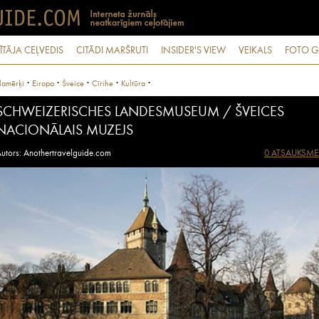
ĪTĀJA CEĻVEDIS
CITĀDI MARŠRUTI
INSIDER'S VIEW
VEIKALS
FOTO G
·
·
·
·
·
lamērķi
Eiropa
Šveice
Cīrihe
Kultūra
SCHWEIZERISCHES LANDESMUSEUM / ŠVEICES
NACIONĀLAIS MUZEJS
utors: Anothertravelguide.com
0 ATSAUKSME