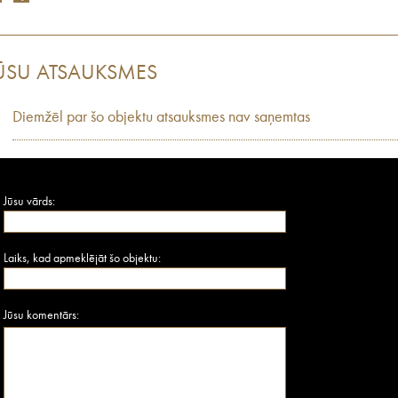
ŪSU ATSAUKSMES
Diemžēl par šo objektu atsauksmes nav saņemtas
Jūsu vārds:
Laiks, kad apmeklējāt šo objektu:
Jūsu komentārs: