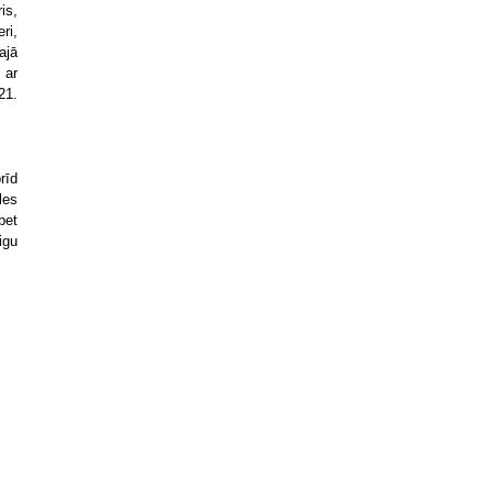
is,
eri,
ajā
 ar
21.
.
rīd
les
bet
igu