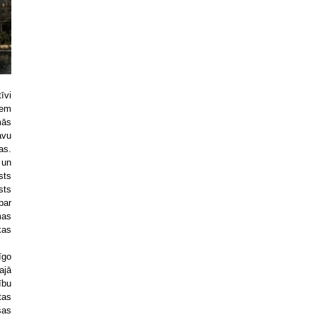
īvi
iem
mās
avu
as.
 un
sts
sts
par
mas
kas
īgo
ajā
ību
tas
šas