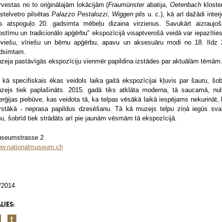
rvestas no to oriģinālajām lokācijām (
Fraumünster
abatija,
Oetenbach
kloster
stelvetro pilsētas
Palazzo Pestalozzi
,
Wiggen
pils u. c.), kā arī dažādi interj
s atspoguļo 20. gadsimta mēbeļu dizaina virzienus. Savukārt aizraujoš
ostīmu un tradicionālo apģērbu" ekspozīcijā visaptverošā veidā var iepazīties
eviešu, vīriešu un bērnu apģērbu, apavu un aksesuāru modi no 18. līdz 
dsimtam.
zeja pastāvīgās ekspozīciju vienmēr papildina izstādes par aktuālām tēmām
 kā specifiskais ēkas veidols laika gaitā ekspozīcijai kļuvis par šauru, šob
zejs tiek paplašināts. 2015. gadā tiks atklāta moderna, tā saucamā, nul
erģijas piebūve, kas veidota tā, ka telpas vēsākā laikā iespējams nekurināt, 
rstākā - neprasa papildus dzesēšanu. Tā kā muzejs telpu ziņā iegūs sva
pu, šobrīd tiek strādāts arī pie jaunām vēsmām tā ekspozīcijā.
seumstrasse 2
w.nationalmuseum.ch
/2014
LIES: