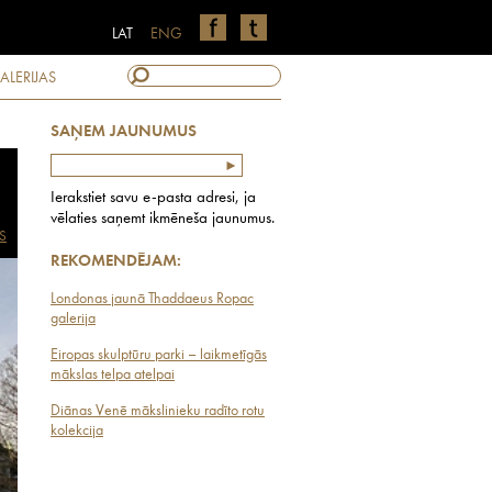
LAT
ENG
ALERIJAS
SAŅEM JAUNUMUS
Ierakstiet savu e-pasta adresi, ja
vēlaties saņemt ikmēneša jaunumus.
S
REKOMENDĒJAM:
Londonas jaunā Thaddaeus Ropac
galerija
Eiropas skulptūru parki – laikmetīgās
mākslas telpa atelpai
Diānas Venē mākslinieku radīto rotu
kolekcija