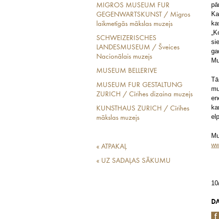
pā
MIGROS MUSEUM FUR
Ka
GEGENWARTSKUNST / Migros
ka
laikmetīgās mākslas muzejs
„K
SCHWEIZERISCHES
si
LANDESMUSEUM / Šveices
ga
Nacionālais muzejs
Mu
MUSEUM BELLERIVE
Tā
MUSEUM FUR GESTALTUNG
mu
ZURICH / Cīrihes dizaina muzejs
en
ka
KUNSTHAUS ZURICH / Cīrihes
el
mākslas muzejs
Mu
ww
« ATPAKAĻ
« UZ SADAĻAS SĀKUMU
10
DA