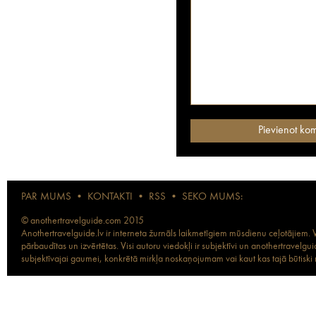
PAR MUMS
•
KONTAKTI
•
RSS
•
SEKO MUMS:
© anothertravelguide.com 2015
Anothertravelguide.lv ir interneta žurnāls laikmetīgiem mūsdienu ceļotājiem. Vi
pārbaudītas un izvērtētas. Visi autoru viedokļi ir subjektīvi un anothertravel
subjektīvajai gaumei, konkrētā mirkļa noskaņojumam vai kaut kas tajā būtiski ma