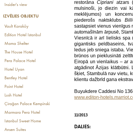
restorāna
Cipriani
atzars 
Insider's view
mulsinoši, jo diezin vai 
meklējumos) un koncer
IZVĒLIES OBJEKTU
piederošs naktsklubs
Bill
sastapsiet vienus vienīgus m
Vault Karaköy
automašīnām ārpusē, Stambula
Edition Hotel Istanbul
Viesnīcā ir arī lielisks spa 
gigantisks peldbaseins, tv
Mama Shelter
ledus jeb sniega istaba. Viesn
The House Hotel
brūnos un pieklusināti zeltī
Pera Palace Hotel
Eiropā un vienlaikus – ar a
atgādinot Āzijas klātbūtni. 
Hotel Uyan
šķiet, Stambulā nav vietu, k
Bentley Hotel
klientu dažbrīd gana ekstr
Point Hotel
Buyukdere Caddesi No 136,
Lush Hotel
www.editon-hotels.marriot.
Çirağan Palace Kempinski
Marmara Pera Hotel
11/2013
Istanbul Sweet Home
DALIES:
Ansen Suites