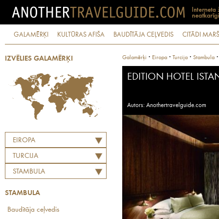
GALAMĒRĶI
KULTŪRAS AFIŠA
BAUDĪTĀJA CEĻVEDIS
CITĀDI MARŠ
·
·
·
Galamērķi
Eiropa
Turcija
Stambula
IZVĒLIES GALAMĒRĶI
EDITION HOTEL ISTA
Autors: Anothertravelguide.com
EIROPA
TURCIJA
STAMBULA
STAMBULA
Baudītāja ceļvedis