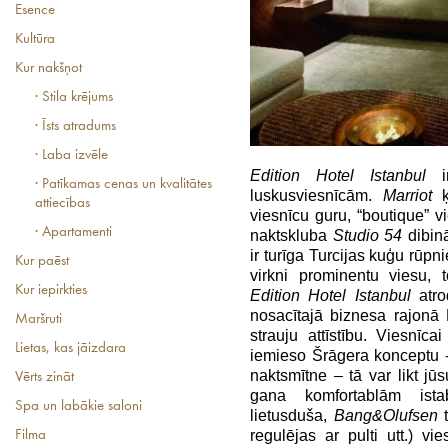
Esence
Kultūra
Kur nakšņot
· Stila krējums
· Īsts atradums
· Laba izvēle
Edition Hotel Istanbul
ir
· Patīkamas cenas un kvalitātes
luskusviesnīcām.
Marriot
ķ
attiecības
viesnīcu guru, “boutique” v
· Apartamenti
naktskluba
Studio 54
dibinā
ir turīga Turcijas kuģu rūpn
Kur paēst
virkni prominentu viesu, to
Kur iepirkties
Edition Hotel Istanbul
atro
nosacītajā biznesa rajonā
Maršruti
strauju attīstību. Viesnīca
Lietas, kas jāizdara
iemieso Šrāgera konceptu -
naktsmītne – tā var likt jū
Vērts zināt
gana komfortablām ist
Spa un labākie saloni
lietusduša,
Bang&Olufsen
t
regulējas ar pulti utt.) v
Filma