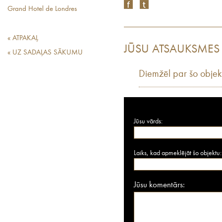
Grand Hotel de Londres
« ATPAKAĻ
JŪSU ATSAUKSMES
« UZ SADAĻAS SĀKUMU
Diemžēl par šo objek
Jūsu vārds:
Laiks, kad apmeklējāt šo objektu:
Jūsu komentārs: