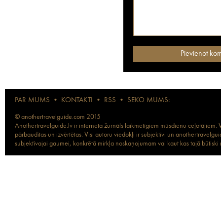
PAR MUMS
•
KONTAKTI
•
RSS
•
SEKO MUMS:
© anothertravelguide.com 2015
Anothertravelguide.lv ir interneta žurnāls laikmetīgiem mūsdienu ceļotājiem. Vi
pārbaudītas un izvērtētas. Visi autoru viedokļi ir subjektīvi un anothertravel
subjektīvajai gaumei, konkrētā mirkļa noskaņojumam vai kaut kas tajā būtiski ma