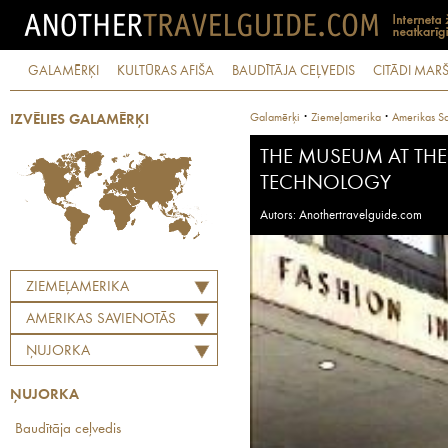
GALAMĒRĶI
KULTŪRAS AFIŠA
BAUDĪTĀJA CEĻVEDIS
CITĀDI MARŠ
·
·
Galamērķi
Ziemeļamerika
Amerikas Sa
IZVĒLIES GALAMĒRĶI
THE MUSEUM AT THE
TECHNOLOGY
Autors: Anothertravelguide.com
ZIEMEĻAMERIKA
AMERIKAS SAVIENOTĀS
VALSTIS
ŅUJORKA
ŅUJORKA
Baudītāja ceļvedis