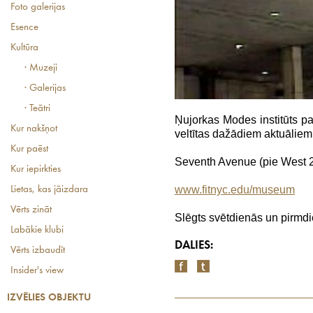
Foto galerijas
Esence
Kultūra
· Muzeji
· Galerijas
· Teātri
Ņujorkas Modes institūts p
Kur nakšņot
veltītas dažādiem aktuālie
Kur paēst
Seventh Avenue (pie West 2
Kur iepirkties
www.fitnyc.edu/museum
Lietas, kas jāizdara
Vērts zināt
Slēgts svētdienās un pirmd
Labākie klubi
DALIES:
Vērts izbaudīt
Insider's view
IZVĒLIES OBJEKTU