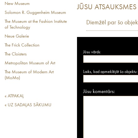
New Museum
JŪSU ATSAUKSMES
Solomon R. Guggenheim Museum
The Museum at the Fashion Institute
Diemžēl par šo objek
of Technology
Neue Galerie
The Frick Collection
Jūsu vārds:
The Cloisters
Metropolitan Museum of Art
Laiks, kad apmeklējāt šo objektu:
The Museum of Modern Art
(MoMa)
Jūsu komentārs:
« ATPAKAĻ
« UZ SADAĻAS SĀKUMU