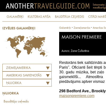
GALAMĒRĶI
KULTŪRAS AFIŠA
BAUDĪTĀJA CEĻVEDIS
CITĀDI MARŠ
·
·
Galamērķi
Ziemeļamerika
Amerikas Sa
IZVĒLIES GALAMĒRĶI
MAISON PREMIERE
Autors: Zane Čulkstēna
Restorāns tiek salīdzināts a
Paris". Oficianti šeit tērpti
ZIEMEĻAMERIKA
30. gadu mūzika, bet zaļo 
AMERIKAS SAVIENOTĀS
gaismeklīši... Atmosfēr
VALSTIS
piedāvājums aptver vismaz 
ŅUJORKA
298 Bedford Ave., Brookl
ŅUJORKA
maisonpremiere.com
Baudītāja ceļvedis