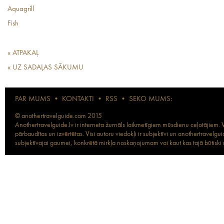
Aquagrill
Fish
« ATPAKAĻ
« UZ SADAĻAS SĀKUMU
PAR MUMS
•
KONTAKTI
•
RSS
•
SEKO MUMS:
© anothertravelguide.com 2015
Anothertravelguide.lv ir interneta žurnāls laikmetīgiem mūsdienu ceļotājiem. Vi
pārbaudītas un izvērtētas. Visi autoru viedokļi ir subjektīvi un anothertravel
subjektīvajai gaumei, konkrētā mirkļa noskaņojumam vai kaut kas tajā būtiski ma