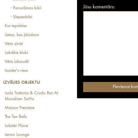
Jūsu komentārs:
· Panorāmas bāri
· Slepenbāri
Kur iepirkties
Lietas, kas jāizdara
Vērts zināt
Labākie klubi
Vērts izbaudīt
Insider's view
IZVĒLIES OBJEKTU
Isola Trattoria & Crudo Bar At
Mondrian SoHo
Maison Premiere
The Ten Bells
Lobster Place
Lenox Lounge