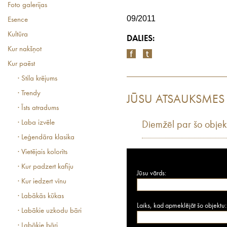
Foto galerijas
09/2011
Esence
Kultūra
DALIES:
Kur nakšņot
Kur paēst
· Stila krējums
· Trendy
JŪSU ATSAUKSMES
· Īsts atradums
· Laba izvēle
Diemžēl par šo objek
· Leģendāra klasika
· Vietējais kolorīts
· Kur padzert kafiju
Jūsu vārds:
· Kur iedzert vīnu
· Labākās kūkas
Laiks, kad apmeklējāt šo objektu:
· Labākie uzkodu bāri
· Labākie bāri