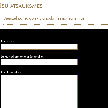
ŪSU ATSAUKSMES
Diemžēl par šo objektu atsauksmes nav saņemtas
Jūsu vārds:
Laiks, kad apmeklējāt šo objektu:
Jūsu komentārs: