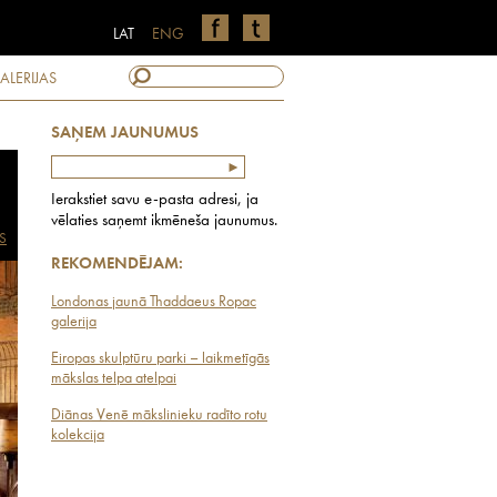
LAT
ENG
ALERIJAS
SAŅEM JAUNUMUS
Ierakstiet savu e-pasta adresi, ja
vēlaties saņemt ikmēneša jaunumus.
S
REKOMENDĒJAM:
Londonas jaunā Thaddaeus Ropac
galerija
Eiropas skulptūru parki – laikmetīgās
mākslas telpa atelpai
Diānas Venē mākslinieku radīto rotu
kolekcija