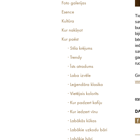
Foto galerijas
Esence
Ti
Kultūra
sa
bu
Kur nakšņot
bi
Kur paēst
bē
ie
· Stila krējums
sa
ga
· Trendy
ru
· Īsts atradums
Gr
· Laba izvēle
ww
· Leģendāra klasika
· Vietējais kolorīts
03
· Kur padzert kafiju
DA
· Kur iedzert vīnu
· Labākās kūkas
· Labākie uzkodu bāri
· Labākie bāri