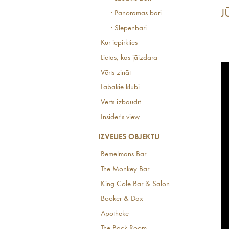
J
· Panorāmas bāri
· Slepenbāri
Kur iepirkties
Lietas, kas jāizdara
Vērts zināt
Labākie klubi
Vērts izbaudīt
Insider's view
IZVĒLIES OBJEKTU
Bemelmans Bar
The Monkey Bar
King Cole Bar & Salon
Booker & Dax
Apotheke
The Back Room