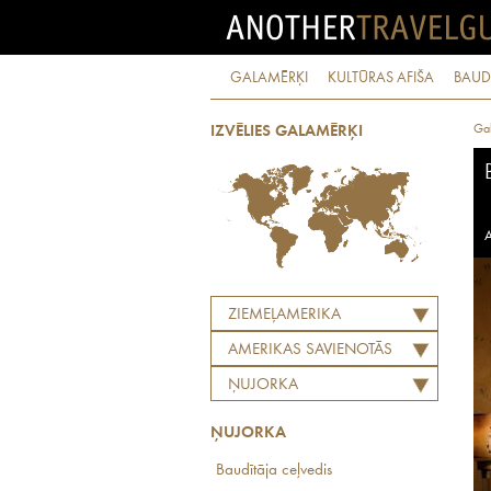
GALAMĒRĶI
KULTŪRAS AFIŠA
BAUD
Ga
IZVĒLIES GALAMĒRĶI
A
ZIEMEĻAMERIKA
AMERIKAS SAVIENOTĀS
VALSTIS
ŅUJORKA
ŅUJORKA
Baudītāja ceļvedis