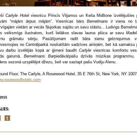
eši
Carlyle Hotel
viesnīcu Princis Viljamss un Keita Midltone izvēlējušies 
vām “mājām ārpus mājām”. Viesnīcas bārs
Bemelmans
ir viena no 
rvīgajām vietām ar vecās Ņujorkas sajūtu un savu stāstu... Ludvigs Bemelm
jis veiksmīgs ilustrators, kurš lielākos slavas laurus plūca ar savu
Madel
rnu grāmatu sēriju. Pasūtījumam radīt bāra sienu gelznojumus v
dvesmojies no Centrālparkā noskatītām sadzīves ainiņām, bet kā samaksu 
vu darbu izvēlējās kopā ar ģimeni baudīt
Carlyle
viesnīcas komfortu ves
da garumā.
Bemelmans Bar
piedāvāīpašu dzīvās mūzikas programmu,
dens sezonā uzspēlējot džezu, šeit var sastapt pašu Vudiju Alenu.
ound Floor, The Carlyle, A Rosewood Hotel, 35 E 76th St, New York, NY 1007
w.rosewoodhotels.com
/2015
LIES: