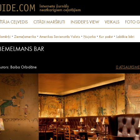
ĪTĀJA CEĻVEDIS
CITĀDI MARŠRUTI
INSIDER'S VIEW
VEIKALS
FOTO G
·
·
·
·
·
lamērķi
Ziemeļamerika
Amerikas Savienotās Valstis
Ņujorka
Kur paēst
Labākie bāri
BEMELMANS BAR
utors: Baiba Orbidāne
0 ATSAUKSME