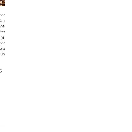
par
tām
ans
ine
iņš
par
ela
 un
5