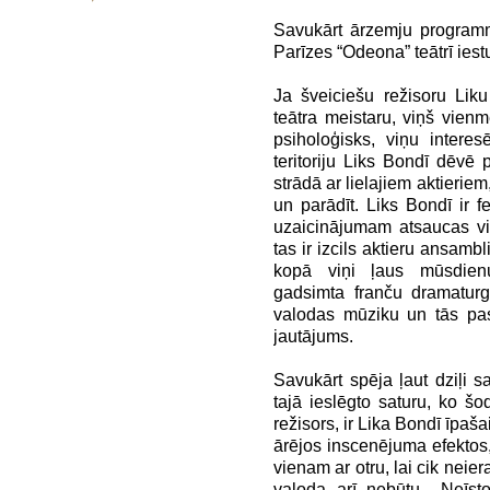
Savukārt ārzemju programm
Parīzes “Odeona” teātrī ies
Ja šveiciešu režisoru Lik
teātra meistaru, viņš vienm
psiholoģisks, viņu intere
teritoriju Liks Bondī dēvē 
strādā ar lielajiem aktierie
un parādīt. Liks Bondī ir f
uzaicinājumam atsaucas vi
tas ir izcils aktieru ansambl
kopā viņi ļaus mūsdienu
gadsimta franču dramaturg
valodas mūziku un tās pas
jautājums.
Savukārt spēja ļaut dziļi s
tajā ieslēgto saturu, ko šo
režisors, ir Lika Bondī īpaš
ārējos inscenējuma efektos,
vienam ar otru, lai cik neie
valoda arī nebūtu. „Neīst