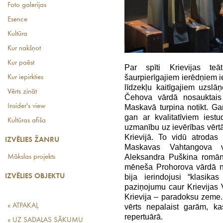
Foto galerijas
Esence
Kultūra
Kur nakšņot
Kur paēst
Par spīti Krievijas teā
šaurpierīgajiem ierēdņiem ie
Kur iepirkties
līdzekļu kaitīgajiem uzsl
Vērts zināt
Čehova vārdā nosauktais s
Insider's view
Maskavā turpina notikt. G
gan ar kvalitatīviem iest
Kultūras afiša
uzmanību uz ievērības vērt
Krievijā. To vidū atrodas
IZVĒLIES ŽANRU
Maskavas Vahtangova vā
Aleksandra Puškina romāns
Mākslas projekts
mēneša Prohorova vārdā n
IZVĒLIES OBJEKTU
bija ierindojusi “klasika
paziņojumu caur Krievijas
Krievija – paradoksu zeme. 
« ATPAKAĻ
vērts nepalaist garām, kas
repertuārā.
« UZ SADAĻAS SĀKUMU