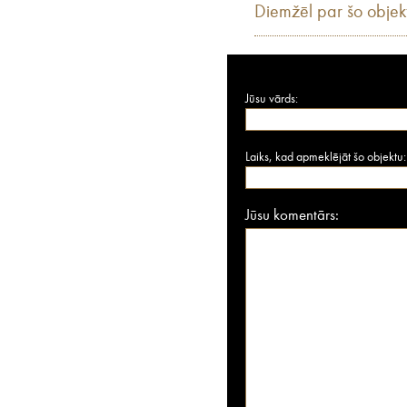
Diemžēl par šo objek
Jūsu vārds:
Laiks, kad apmeklējāt šo objektu:
Jūsu komentārs: