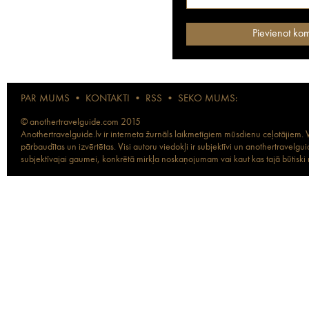
PAR MUMS
•
KONTAKTI
•
RSS
•
SEKO MUMS:
© anothertravelguide.com 2015
Anothertravelguide.lv ir interneta žurnāls laikmetīgiem mūsdienu ceļotājiem. Vi
pārbaudītas un izvērtētas. Visi autoru viedokļi ir subjektīvi un anothertravel
subjektīvajai gaumei, konkrētā mirkļa noskaņojumam vai kaut kas tajā būtiski ma