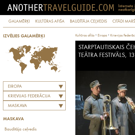
GALAMĒRĶI
KULTŪRAS AFIŠA
BAUDĪTĀJA CEĻVEDIS
CITĀDI MARŠ
·
·
Kultūras afiša
Eiropa
Krievijas Federāc
IZVĒLIES GALAMĒRĶI
STARPTAUTISKAIS Č
TEĀTRA FESTIVĀLS, 13.
EIROPA
KRIEVIJAS FEDERĀCIJA
MASKAVA
MASKAVA
Baudītāja ceļvedis