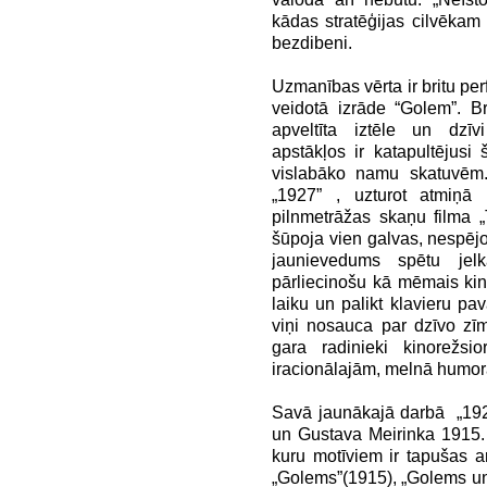
kādas stratēģijas cilvēkam l
bezdibeni.
Uzmanības vērta ir britu pe
veidotā izrāde “Golem”. B
apveltīta iztēle un dzīvi
apstākļos ir katapultējus
vislabāko namu skatuvēm.
„1927” , uzturot atmiņā
pilnmetrāžas skaņu filma „
šūpoja vien galvas, nespējot
jaunievedums spētu jelk
pārliecinošu kā mēmais ki
laiku un palikt klavieru pa
viņi nosauca par dzīvo zī
gara radinieki kinorežs
iracionālajām, melnā humo
Savā jaunākajā darbā „1927
un Gustava Meirinka 1915.
kuru motīviem ir tapušas 
„Golems”(1915), „Golems un