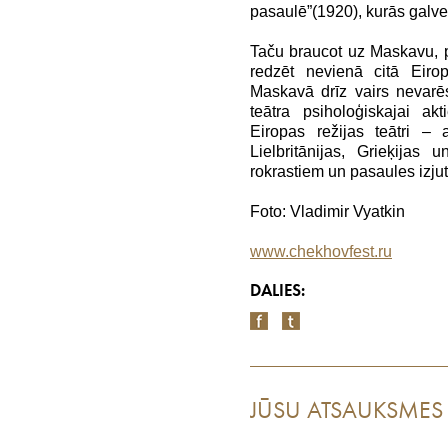
pasaulē”(1920), kurās galve
Taču braucot uz Maskavu, pr
redzēt nevienā citā Eiro
Maskavā drīz vairs nevarēs 
teātra psiholoģiskajai ak
Eiropas režijas teātri – a
Lielbritānijas, Grieķijas 
rokrastiem un pasaules izju
Foto: Vladimir Vyatkin
www.chekhovfest.ru
DALIES:
JŪSU ATSAUKSMES