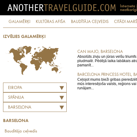
GALAMĒRĶI
KULTŪRAS AFIŠA
BAUDĪTĀJA CEĻVEDIS
CITĀDI MARŠ
IZVĒLIES GALAMĒRĶI
CAN MAJO, BARSELONA
Absolūts zivju un jūras velšu trium
pludmalē. Pēdējā laika labākais atr
pamanīt...
BARCELONA PRINCESS HOTEL, 
Ceļojot mums bieži gribas pieredzēt 
mūs interesējoša valsts, reģions vai 
EIROPA
runājam...
SPĀNIJA
BARSELONA
BARSELONA
Baudītāja ceļvedis