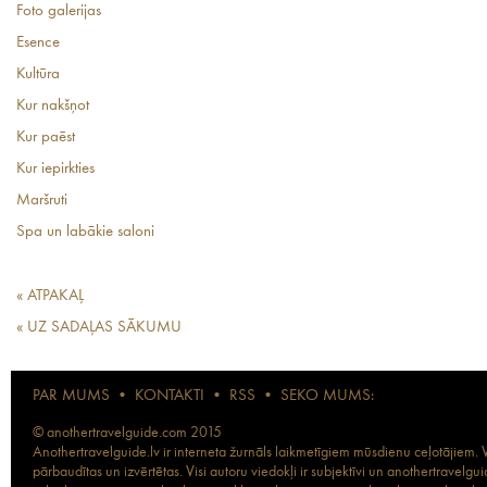
Foto galerijas
Esence
Kultūra
Kur nakšņot
Kur paēst
Kur iepirkties
Maršruti
Spa un labākie saloni
« ATPAKAĻ
« UZ SADAĻAS SĀKUMU
PAR MUMS
•
KONTAKTI
•
RSS
•
SEKO MUMS:
© anothertravelguide.com 2015
Anothertravelguide.lv ir interneta žurnāls laikmetīgiem mūsdienu ceļotājiem. Vi
pārbaudītas un izvērtētas. Visi autoru viedokļi ir subjektīvi un anothertravel