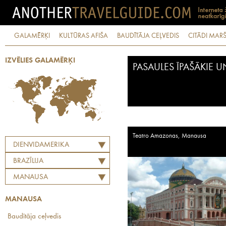
GALAMĒRĶI
KULTŪRAS AFIŠA
BAUDĪTĀJA CEĻVEDIS
CITĀDI MARŠ
IZVĒLIES GALAMĒRĶI
PASAULES ĪPAŠĀKIE 
Teatro Amazonas, Manausa
DIENVIDAMERIKA
BRAZĪLIJA
MANAUSA
MANAUSA
Baudītāja ceļvedis