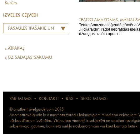
Kultūra
IZVĒLIES CEĻVEDI
TEATRO AMAZONAS, MANAUS
Teatro Amazona leģendā pārvērta V
PASAULES ĪPAŠĀKIE UN
„Fickaraldo", rādot neprātīgas ideja
džungļos uzcēla operu...
LEĢENDĀRĀKIE
OPERNAMI
« ATPAKAĻ
« UZ SADAĻAS SĀKUMU
PAR MUMS
•
KONTAKTI
•
RSS
•
SEKO MUMS:
© anothertravelguide.com 2015
Anothertravelguide.lv ir interneta žurnāls laikmetīgiem mūsdienu ceļotājiem. Vi
pārbaudītas un izvērtētas. Visi autoru viedokļi ir subjektīvi un anothertravel
subjektīvajai gaumei, konkrētā mirkļa noskaņojumam vai kaut kas tajā būtiski ma